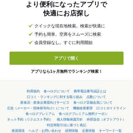
より便利になったアプリで
快適にお店探し
クイックな現在地検索。検索が快適に
予約も簡単。空席をスムーズに検索
会員登録なし。すぐに利用開始
アプリで開く
アプリなら1ヶ月無料でランキング検索！
利用規約
食べログについて
携帯電話番号認証とは
口コミ・ランキングに対する取り組み
点数について
飲食店・飲食企業様向けサービス
食べログ店舗会員について
広告（メーカー・団体様等向け）について
機能改善要望
口コミガイドライン
食べログプレミアム
食べログプレミアム無料クーポン
ネット予約（リクエスト予約）
個人情報保護方針
外部送信（オプトアウト）
特定商取引法に基づく表記
推奨環境
ヘルプ・お問い合わせ
採用情報
企業情報
キーワード一覧