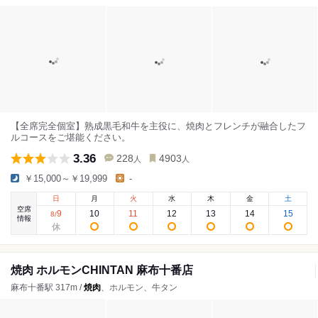
【全席完全個室】熟成黒毛和牛を主役に、焼肉とフレンチが融合したフ
ルコースをご堪能ください。
3.36
228
4903
人
人
￥15,000～￥19,999
-
日
月
火
水
木
金
土
空席
9
10
11
12
13
14
15
8
/
情報
焼肉 ホルモンCHINTAN 麻布十番店
麻布十番駅 317m /
焼肉
、ホルモン、牛タン