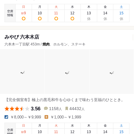
日
月
火
水
木
金
土
空席
9
10
11
12
13
14
15
8
/
情報
みやび 六本木店
六本木一丁目駅 453m /
焼肉
、ホルモン、ステーキ
【完全個室有】極上の黒毛和牛を心ゆくまで味わう至福のひととき。
3.56
1158
44432
人
人
￥8,000～￥9,999
￥1,000～￥1,999
日
月
火
水
木
金
土
空席
9
10
11
12
13
14
15
8
/
情報