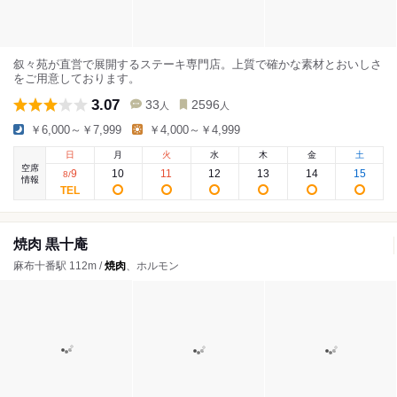
叙々苑が直営で展開するステーキ専門店。上質で確かな素材とおいしさ
をご用意しております。
3.07
33
2596
人
人
￥6,000～￥7,999
￥4,000～￥4,999
日
月
火
水
木
金
土
空席
9
10
11
12
13
14
15
8
/
情報
焼肉 黒十庵
麻布十番駅 112m /
焼肉
、ホルモン