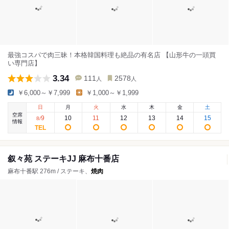
最強コスパで肉三昧！本格韓国料理も絶品の有名店 【山形牛の一頭買
い専門店】
3.34
111
2578
人
人
￥6,000～￥7,999
￥1,000～￥1,999
日
月
火
水
木
金
土
空席
9
10
11
12
13
14
15
8
/
情報
叙々苑 ステーキJJ 麻布十番店
麻布十番駅 276m / ステーキ、
焼肉