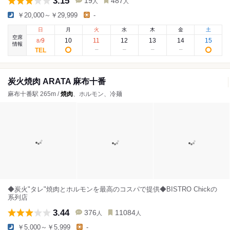
3.15
19
487
人
人
￥20,000～￥29,999
-
日
月
火
水
木
金
土
空席
9
10
11
12
13
14
15
8
/
情報
炭火焼肉 ARATA 麻布十番
麻布十番駅 265m /
焼肉
、ホルモン、冷麺
◆炭火"タレ"焼肉とホルモンを最高のコスパで提供◆BISTRO Chickの
系列店
3.44
376
11084
人
人
￥5,000～￥5,999
-