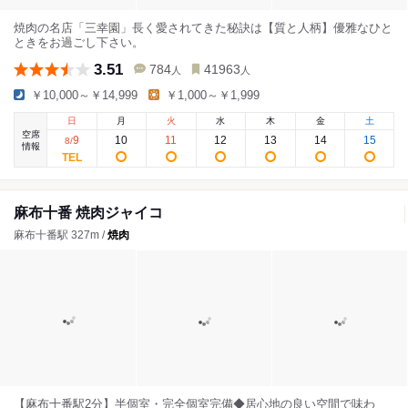
焼肉の名店「三幸園」長く愛されてきた秘訣は【質と人柄】優雅なひと
ときをお過ごし下さい。
3.51
784
41963
人
人
￥10,000～￥14,999
￥1,000～￥1,999
日
月
火
水
木
金
土
空席
9
10
11
12
13
14
15
8
/
情報
麻布十番 焼肉ジャイコ
麻布十番駅 327m /
焼肉
【麻布十番駅2分】半個室・完全個室完備◆居心地の良い空間で味わ