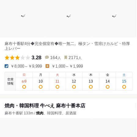
麻布十番駅4分◆完全個室有◆唯一無二。極タン・雪溶けカルビ・特厚
上レバー
3.28
164
2171
人
人
￥8,000～￥9,999
￥1,000～￥1,999
日
月
火
水
木
金
土
空席
9
10
11
12
13
14
15
8
/
情報
焼肉・韓国料理 牛べえ 麻布十番本店
麻布十番駅 133m /
焼肉
、韓国料理、居酒屋