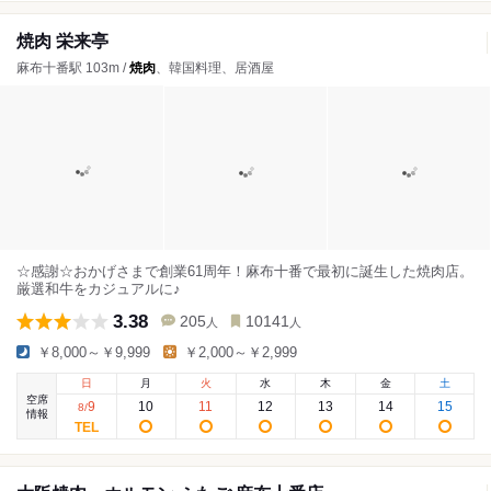
焼肉 栄来亭
麻布十番駅 103m /
焼肉
、韓国料理、居酒屋
☆感謝☆おかげさまで創業61周年！麻布十番で最初に誕生した焼肉店。
厳選和牛をカジュアルに♪
3.38
205
10141
人
人
￥8,000～￥9,999
￥2,000～￥2,999
日
月
火
水
木
金
土
空席
9
10
11
12
13
14
15
8
/
情報