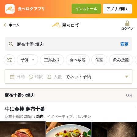
インストール
アプリで開く
ホーム
ログイン
変更
麻布十番 焼肉
予算
空席あり
食べ放題
個室
飲み放題
日時
時間
人数
でネット予約
麻布十番
の
焼肉
38
件
牛に金棒 麻布十番
麻布十番駅 208m /
焼肉
、イノベーティブ、ホルモン