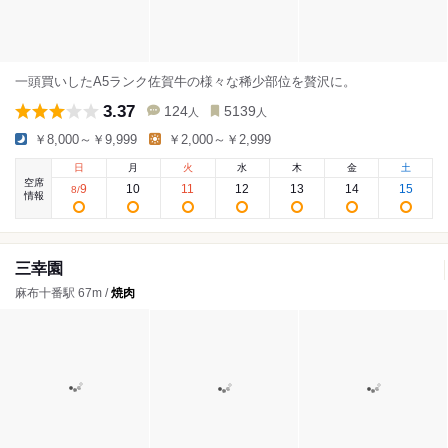
一頭買いしたA5ランク佐賀牛の様々な稀少部位を贅沢に。
3.37
124
5139
人
人
￥8,000～￥9,999
￥2,000～￥2,999
日
月
火
水
木
金
土
空席
9
10
11
12
13
14
15
8
/
情報
三幸園
麻布十番駅 67m /
焼肉