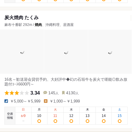
炭火焼肉 たくみ
麻布十番駅 292m /
焼肉
、沖縄料理、居酒屋
16名～歓送迎会貸切予約、大好評中◆幻の石垣牛を炭火で堪能◎飲み放
題付ｺｰｽ6600円～
3.34
145
4130
人
人
￥5,000～￥5,999
￥1,000～￥1,999
日
月
火
水
木
金
土
空席
9
10
11
12
13
14
15
8
/
情報