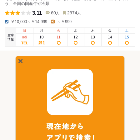
う、全国の国産牛や冷麺
3.11
60
2974
人
人
￥10,000～￥14,999
～￥999
日
月
火
水
木
金
土
空席
9
10
11
12
13
14
15
8
/
情報
1
残