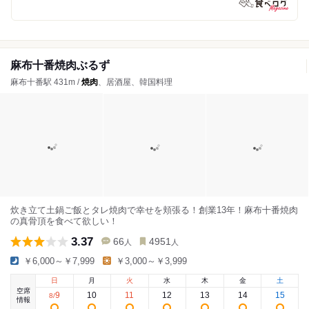
麻布十番焼肉ぶるず
麻布十番駅 431m /
焼肉
、居酒屋、韓国料理
炊き立て土鍋ご飯とタレ焼肉で幸せを頬張る！創業13年！麻布十番焼肉
の真骨頂を食べて欲しい！
3.37
66
4951
人
人
￥6,000～￥7,999
￥3,000～￥3,999
日
月
火
水
木
金
土
空席
9
10
11
12
13
14
15
8
/
情報