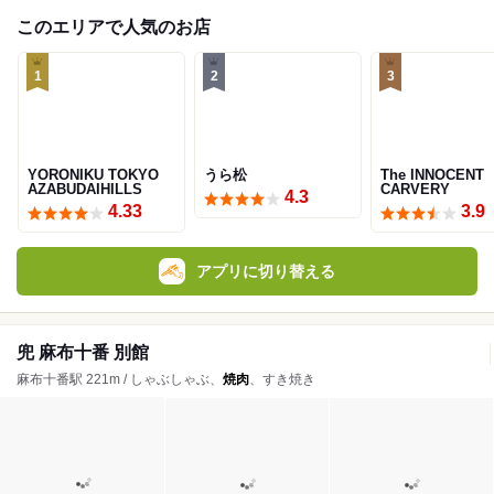
このエリアで人気のお店
1
2
3
YORONIKU TOKYO
うら松
The INNOCENT
AZABUDAIHILLS
CARVERY
4.3
4.33
3.9
アプリに切り替える
兜 麻布十番 別館
麻布十番駅 221m / しゃぶしゃぶ、
焼肉
、すき焼き