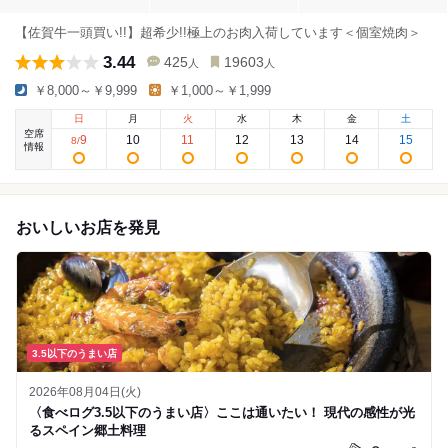
【佐賀牛一頭買い!!】超希少!!極上のお肉入荷しています＜個室焼肉＞
3.44
425
19603
人
人
￥8,000～￥9,999
￥1,000～￥1,999
日
月
火
水
木
金
土
空席
9
10
11
12
13
14
15
8
/
情報
おいしいお店を発見
3.5以下のうまい店
2026年08月04日(火)
〈食べログ3.5以下のうまい店〉ここは通いたい！ 現代の感性が光
るスペイン郷土料理