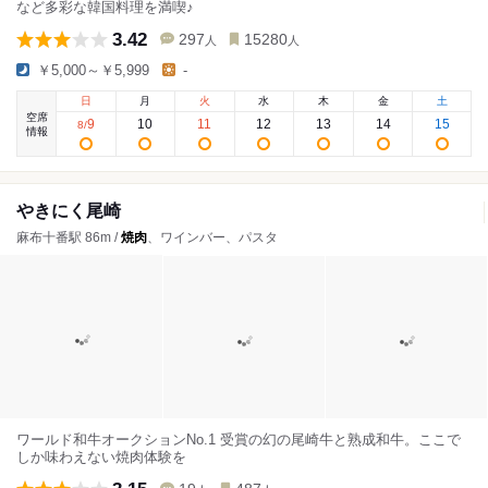
など多彩な韓国料理を満喫♪
3.42
297
15280
人
人
￥5,000～￥5,999
-
日
月
火
水
木
金
土
空席
9
10
11
12
13
14
15
8
/
情報
やきにく尾崎
麻布十番駅 86m /
焼肉
、ワインバー、パスタ
ワールド和牛オークションNo.1 受賞の幻の尾崎牛と熟成和牛。ここで
しか味わえない焼肉体験を