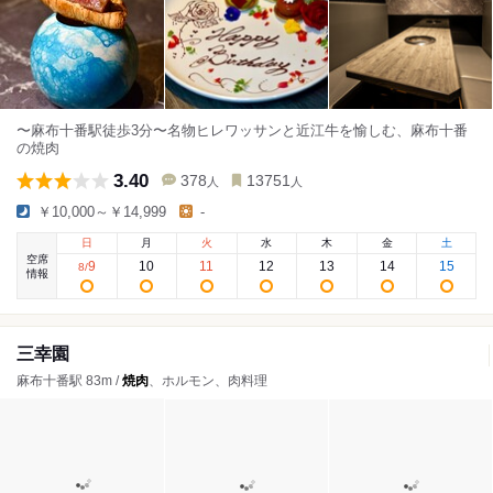
〜麻布十番駅徒歩3分〜名物ヒレワッサンと近江牛を愉しむ、麻布十番
の焼肉
3.40
378
13751
人
人
￥10,000～￥14,999
-
日
月
火
水
木
金
土
空席
9
10
11
12
13
14
15
8
/
情報
三幸園
麻布十番駅 83m /
焼肉
、ホルモン、肉料理