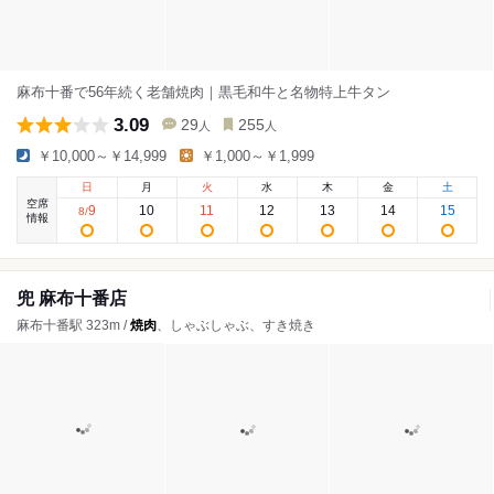
麻布十番で56年続く老舗焼肉｜黒毛和牛と名物特上牛タン
3.09
29
255
人
人
￥10,000～￥14,999
￥1,000～￥1,999
日
月
火
水
木
金
土
空席
9
10
11
12
13
14
15
8
/
情報
兜 麻布十番店
麻布十番駅 323m /
焼肉
、しゃぶしゃぶ、すき焼き