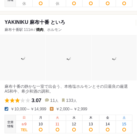
YAKINIKU 麻布十番 といろ
麻布十番駅 111m /
焼肉
、ホルモン
麻布十番の静かな一室で出会う、本格塩ホルモンとその日最良の厳選
A5和牛、希少和酒の調和。
3.07
11
133
人
人
￥10,000～￥14,999
￥2,000～￥2,999
日
月
火
水
木
金
土
空席
9
10
11
12
13
14
15
8
/
情報