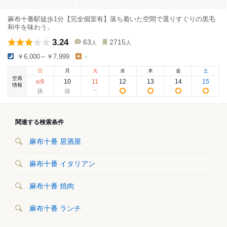
麻布十番駅徒歩1分【完全個室有】落ち着いた空間で選りすぐりの黒毛
和牛を味わう。
3.24
63
2715
人
人
￥6,000～￥7,999
-
日
月
火
水
木
金
土
空席
9
10
11
12
13
14
15
8
/
情報
関連する検索条件
麻布十番 居酒屋
麻布十番 イタリアン
麻布十番 焼肉
麻布十番 ランチ