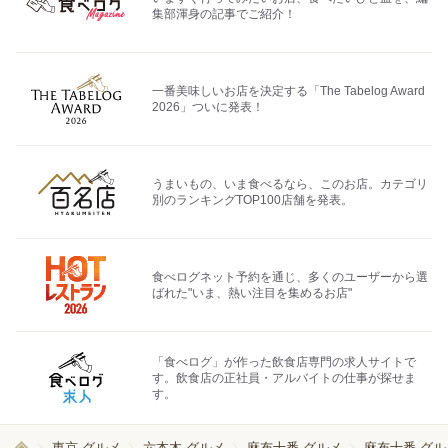
集部渾身の記事でご紹介！
一番美味しいお店を決定する「The Tabelog Award
2026」ついに発表！
うまいもの、いま食べるなら、このお店。カテゴリ
別のランキングTOP100店舗を発表。
食べログネット予約を通じ、多くのユーザーから選
ばれた"いま、熱い注目を集めるお店"
「食べログ」が作った飲食店専門の求人サイトで
す。飲食店の正社員・アルバイトの仕事が探せま
す。
東京 グルメ
六本木 グルメ
麻布十番 グルメ
麻布十番 グル