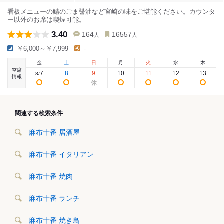
看板メニューの鯖のごま醤油など宮崎の味をご堪能ください。カウンタ
ー以外のお席は喫煙可能。
3.40
164
16557
人
人
￥6,000～￥7,999
-
金
土
日
月
火
水
木
空席
7
8
9
10
11
12
13
8
/
情報
関連する検索条件
麻布十番 居酒屋
麻布十番 イタリアン
麻布十番 焼肉
麻布十番 ランチ
麻布十番 焼き鳥