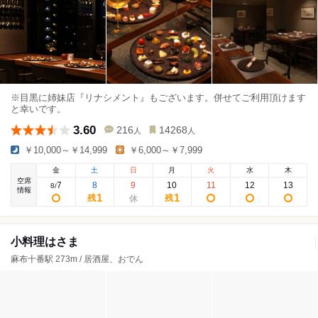
※目黒に姉妹店『リナシメント』もございます。併せてご利用頂けます
と幸いです。
3.60
216
14268
人
人
￥10,000～￥14,999
￥6,000～￥7,999
金
土
日
月
火
水
木
空席
7
8
9
10
11
12
13
8
/
情報
1
1
残
残
小料理はさま
麻布十番駅 273m / 居酒屋、おでん