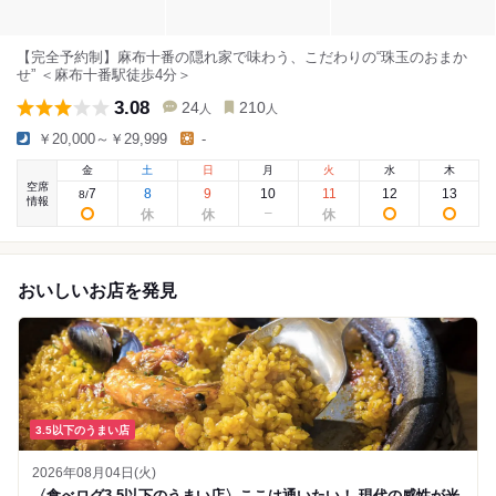
【完全予約制】麻布十番の隠れ家で味わう、こだわりの“珠玉のおまか
せ” ＜麻布十番駅徒歩4分＞
3.08
24
210
人
人
￥20,000～￥29,999
-
金
土
日
月
火
水
木
空席
7
8
9
10
11
12
13
8
/
情報
おいしいお店を発見
3.5以下のうまい店
2026年08月04日(火)
〈食べログ3.5以下のうまい店〉ここは通いたい！ 現代の感性が光