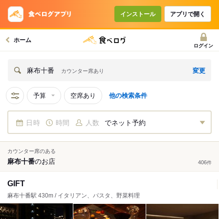
インストール
アプリで開く
ホーム
ログイン
変更
麻布十番
カウンター席あり
予算
空席あり
他の検索条件
日時
時間
人数
でネット予約
カウンター席のある
麻布十番
の
お店
406
件
GIFT
麻布十番駅 430m / イタリアン、パスタ、野菜料理