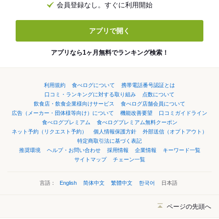
会員登録なし。すぐに利用開始
アプリで開く
アプリなら1ヶ月無料でランキング検索！
利用規約
食べログについて
携帯電話番号認証とは
口コミ・ランキングに対する取り組み
点数について
飲食店・飲食企業様向けサービス
食べログ店舗会員について
広告（メーカー・団体様等向け）について
機能改善要望
口コミガイドライン
食べログプレミアム
食べログプレミアム無料クーポン
ネット予約（リクエスト予約）
個人情報保護方針
外部送信（オプトアウト）
特定商取引法に基づく表記
推奨環境
ヘルプ・お問い合わせ
採用情報
企業情報
キーワード一覧
サイトマップ
チェーン一覧
言語：
English
简体中文
繁體中文
한국어
日本語
ページの先頭へ