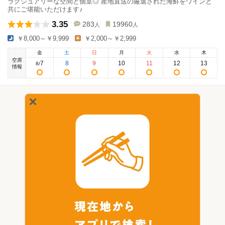
ラグジュアリーな空間と個室◎ 産地直送の厳選された海鮮をワインと
共にご堪能いただけます♪
3.35
283
19960
人
人
￥8,000～￥9,999
￥2,000～￥2,999
金
土
日
月
火
水
木
空席
7
8
9
10
11
12
13
8
/
情報