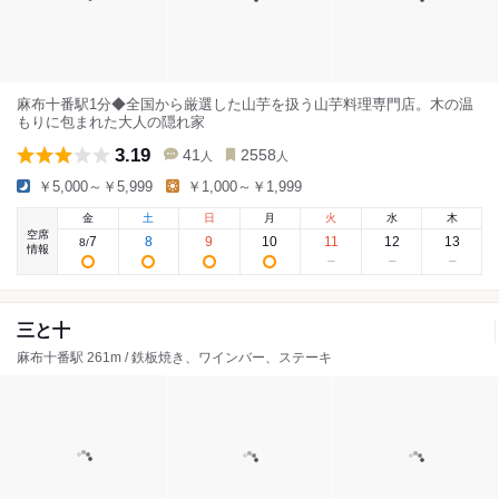
麻布十番駅1分◆全国から厳選した山芋を扱う山芋料理専門店。木の温
もりに包まれた大人の隠れ家
3.19
41
2558
人
人
￥5,000～￥5,999
￥1,000～￥1,999
金
土
日
月
火
水
木
空席
7
8
9
10
11
12
13
8
/
情報
三と十
麻布十番駅 261m / 鉄板焼き、ワインバー、ステーキ