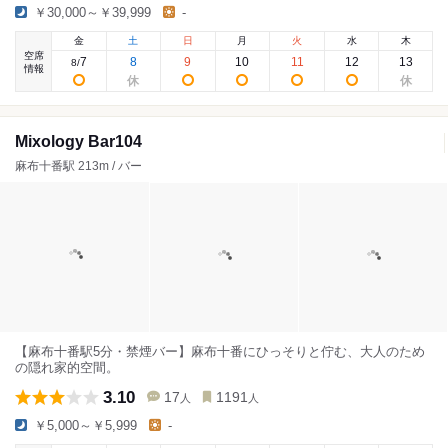
￥30,000～￥39,999
-
金
土
日
月
火
水
木
空席
7
8
9
10
11
12
13
8
/
情報
Mixology Bar104
麻布十番駅 213m / バー
【麻布十番駅5分・禁煙バー】麻布十番にひっそりと佇む、大人のため
の隠れ家的空間。
3.10
17
1191
人
人
￥5,000～￥5,999
-