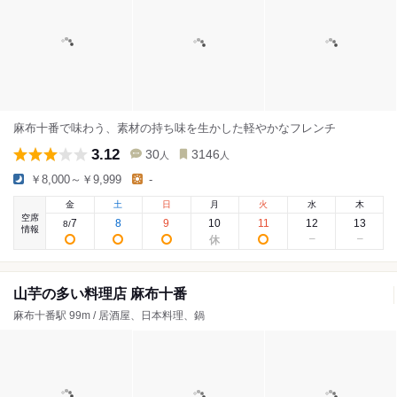
麻布十番で味わう、素材の持ち味を生かした軽やかなフレンチ
3.12
30
3146
人
人
￥8,000～￥9,999
-
金
土
日
月
火
水
木
空席
7
8
9
10
11
12
13
8
/
情報
山芋の多い料理店 麻布十番
麻布十番駅 99m / 居酒屋、日本料理、鍋