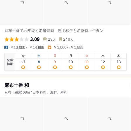
麻布十番で56年続く老舗焼肉｜黒毛和牛と名物特上牛タン
3.09
29
248
人
人
￥10,000～￥14,999
￥1,000～￥1,999
金
土
日
月
火
水
木
空席
7
8
9
10
11
12
13
8
/
情報
麻布十番 和
麻布十番駅 68m / 日本料理、海鮮、寿司