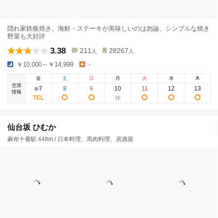
隠れ家鉄板焼き。海鮮・ステーキが美味しいのは勿論、シンプルな焼き
野菜も大好評
3.38
211
28267
人
人
￥10,000～￥14,999
-
金
土
日
月
火
水
木
空席
7
8
9
10
11
12
13
8
/
情報
仙台坂 ひむか
麻布十番駅 448m / 日本料理、馬肉料理、居酒屋