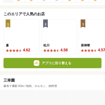
このエリアで人気のお店
1
2
3
蒼
松川
茶禅華
4.62
4.58
4.5
アプリに切り替える
三幸園
麻布十番駅 83m / 焼肉、ホルモン、肉料理