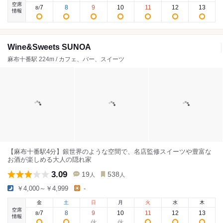
空席
7
8
9
10
11
12
13
8
/
情報
Wine&Sweets SUNOA
麻布十番駅 224m / カフェ、バー、スイーツ
【麻布十番駅4分】銀世界のような空間で、名店監修スイーツや豊富な
お酒が楽しめる大人の隠れ家
3.09
19
538
人
人
￥4,000～￥4,999
-
金
土
日
月
火
水
木
空席
7
8
9
10
11
12
13
8
/
情報