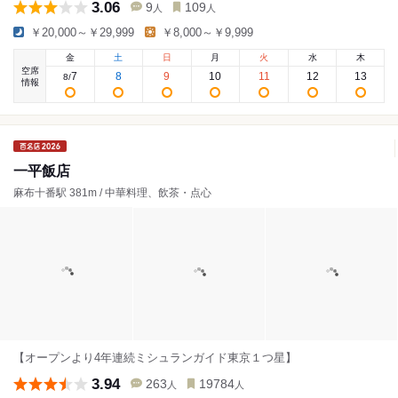
3.06
9
109
人
人
￥20,000～￥29,999
￥8,000～￥9,999
金
土
日
月
火
水
木
空席
7
8
9
10
11
12
13
8
/
情報
一平飯店
麻布十番駅 381m / 中華料理、飲茶・点心
【オープンより4年連続ミシュランガイド東京１つ星】
3.94
263
19784
人
人