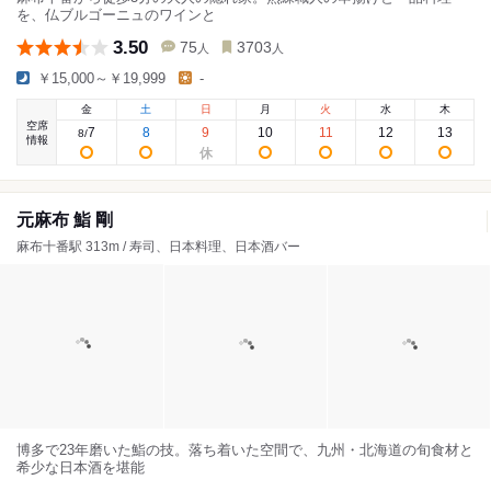
を、仏ブルゴーニュのワインと
3.50
75
3703
人
人
￥15,000～￥19,999
-
金
土
日
月
火
水
木
空席
7
8
9
10
11
12
13
8
/
情報
元麻布 鮨 剛
麻布十番駅 313m / 寿司、日本料理、日本酒バー
博多で23年磨いた鮨の技。落ち着いた空間で、九州・北海道の旬食材と
希少な日本酒を堪能