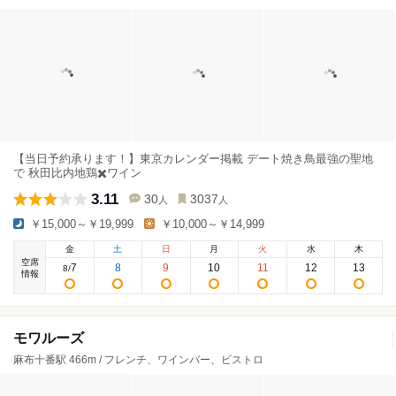
【当日予約承ります！】東京カレンダー掲載 デート焼き鳥最強の聖地
で 秋田比内地鶏✖️ワイン
3.11
30
3037
人
人
￥15,000～￥19,999
￥10,000～￥14,999
金
土
日
月
火
水
木
空席
7
8
9
10
11
12
13
8
/
情報
モワルーズ
麻布十番駅 466m / フレンチ、ワインバー、ビストロ