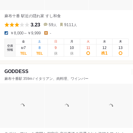
麻布十番 駅近の隠れ家 すし和食
3.23
59
9111
人
人
￥8,000～￥9,999
-
金
土
日
月
火
水
木
空席
7
8
9
10
11
12
13
8
/
情報
1
残
GODDESS
麻布十番駅 359m / イタリアン、肉料理、ワインバー