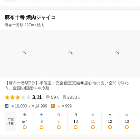
麻布十番 焼肉ジャイコ
麻布十番駅 327m / 焼肉
【麻布十番駅2分】半個室・完全個室完備◆居心地の良い空間で味わ
う、全国の国産牛や冷麺
3.11
59
2933
人
人
￥10,000～￥14,999
～￥999
金
土
日
月
火
水
木
空席
7
8
9
10
11
12
13
8
/
情報