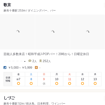
歌京
麻布十番駅 253m / ダイニングバー、バー
芸能人多数来店！昭和平成J-POPバー！20時から！日曜定休日
-
2
252
人
人
￥5,000～￥5,999
-
金
土
日
月
火
水
木
空席
7
8
9
10
11
12
13
8
/
情報
しづご
麻布十番駅 52m / 焼き鳥、日本料理、ワインバー