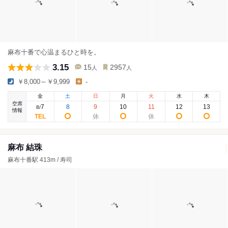
麻布十番で心温まるひと時を。
3.15
15
2957
人
人
￥8,000～￥9,999
-
金
土
日
月
火
水
木
空席
7
8
9
10
11
12
13
8
/
情報
麻布 結珠
麻布十番駅 413m / 寿司