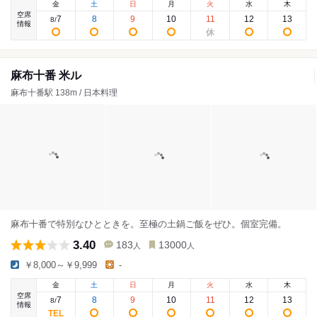
金
土
日
月
火
水
木
空席
7
8
9
10
11
12
13
8
/
情報
麻布十番 米ル
麻布十番駅 138m / 日本料理
麻布十番で特別なひとときを。至極の土鍋ご飯をぜひ。個室完備。
3.40
183
13000
人
人
￥8,000～￥9,999
-
金
土
日
月
火
水
木
空席
7
8
9
10
11
12
13
8
/
情報