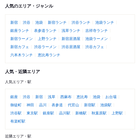
人気のエリア・ジャンル
新宿
渋谷
池袋
新宿ランチ
渋谷ランチ
池袋ランチ
銀座ランチ
表参道ランチ
浅草ランチ
吉祥寺ランチ
新宿ラーメン
上野ランチ
新宿居酒屋
池袋ラーメン
新宿カフェ
渋谷ラーメン
渋谷居酒屋
渋谷カフェ
六本木ランチ
恵比寿ランチ
人気・近隣エリア
人気エリア・駅
銀座
渋谷
新宿
浅草
西麻布
恵比寿
池袋
お台場
御徒町
神田
品川
表参道
代官山
新宿駅
池袋駅
渋谷駅
東京駅
銀座駅
品川駅
新橋駅
秋葉原駅
上野駅
有楽町駅
近隣エリア・駅