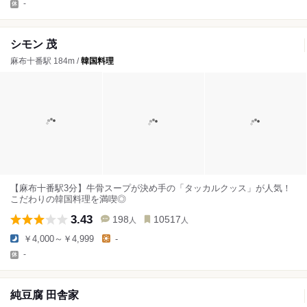
-
シモン 茂
麻布十番駅 184m /
韓国料理
【麻布十番駅3分】牛骨スープが決め手の「タッカルクッス」が人気！
こだわりの韓国料理を満喫◎
3.43
198
10517
人
人
￥4,000～￥4,999
-
-
純豆腐 田舎家