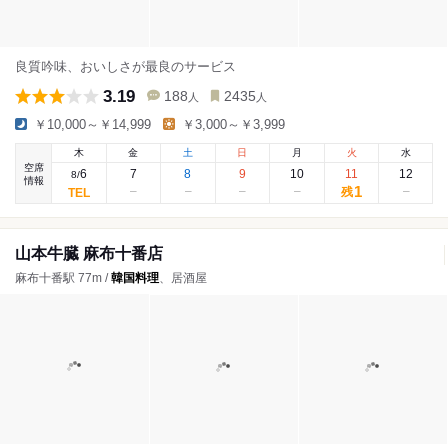
良質吟味、おいしさが最良のサービス
3.19
188
2435
人
人
￥10,000～￥14,999
￥3,000～￥3,999
木
金
土
日
月
火
水
空席
6
7
8
9
10
11
12
8
/
情報
1
残
山本牛臓 麻布十番店
麻布十番駅 77m /
韓国料理
、居酒屋