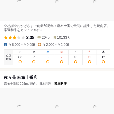
☆感謝☆おかげさまで創業60周年！麻布十番で最初に誕生した焼肉店。
厳選和牛をカジュアルに♪
3.38
204
10133
人
人
￥8,000～￥9,999
￥2,000～￥2,999
木
金
土
日
月
火
水
空席
6
7
8
9
10
11
12
8
/
情報
叙々苑 麻布十番店
麻布十番駅 205m / 焼肉、日本料理、
韓国料理