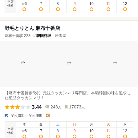
空席
6
7
8
9
10
11
12
8
/
情報
野毛とりとん 麻布十番店
麻布十番駅 223m /
韓国料理
、居酒屋
【麻布十番徒歩3分】元祖タッカンマリ専門店。本場韓国の味を追求し
た絶品タッカンマリ！
3.44
243
17073
人
人
￥5,000～￥5,999
-
木
金
土
日
月
火
水
空席
6
7
8
9
10
11
12
8
/
情報