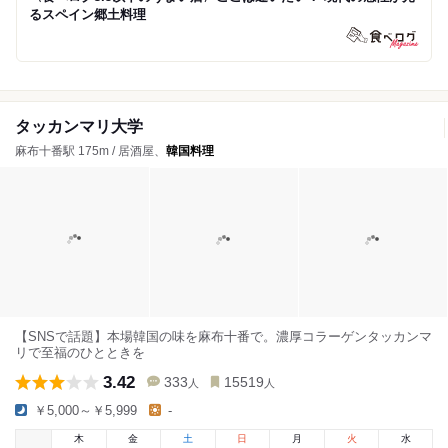
るスペイン郷土料理
タッカンマリ大学
麻布十番駅 175m / 居酒屋、
韓国料理
【SNSで話題】本場韓国の味を麻布十番で。濃厚コラーゲンタッカンマ
リで至福のひとときを
3.42
333
15519
人
人
￥5,000～￥5,999
-
木
金
土
日
月
火
水