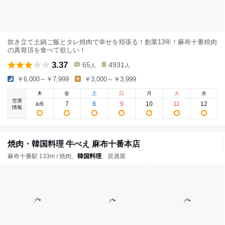
炊き立て土鍋ご飯とタレ焼肉で幸せを頬張る！創業13年！麻布十番焼肉
の真骨頂を食べて欲しい！
3.37
65
4931
人
人
￥6,000～￥7,999
￥3,000～￥3,999
木
金
土
日
月
火
水
空席
6
7
8
9
10
11
12
8
/
情報
焼肉・韓国料理 牛べえ 麻布十番本店
麻布十番駅 133m / 焼肉、
韓国料理
、居酒屋