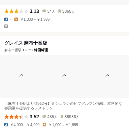
3.13
34
3865
人
人
-
￥1,000～￥1,999
-
グレイス 麻布十番店
麻布十番駅 120m /
韓国料理
【麻布十番駅より徒歩2分】ミシュランのビブグルマン掲載、本格的な
参鶏湯を提供するレストラン
3.52
435
38936
人
人
￥4,000～￥4,999
￥1,000～￥1,999