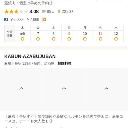
選焼肉！個室は早めの予約◎
3.08
99
2230
人
人
￥6,000～￥7,999
-
木
金
土
日
月
火
水
空席
6
7
8
9
10
11
12
8
/
情報
KABUN-AZABUJUBAN
麻布十番駅 129m / 焼肉、居酒屋、
韓国料理
【麻布十番駅すぐ】希少部位や新鮮なホルモンを焼肉で贅沢に。豪華コ
ースは、デートも大人数も◎