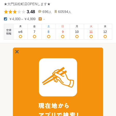
★大門浜松町店OPENします★
3.48
696
60594
人
人
￥4,000～￥4,999
-
木
金
土
日
月
火
水
空席
6
7
8
9
10
11
12
8
/
情報