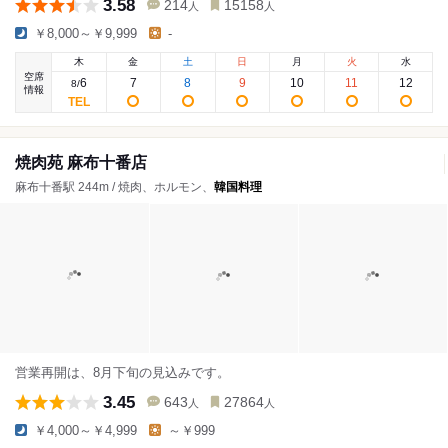
3.58
214
15158
人
人
￥8,000～￥9,999
-
木
金
土
日
月
火
水
空席
6
7
8
9
10
11
12
8
/
情報
焼肉苑 麻布十番店
麻布十番駅 244m / 焼肉、ホルモン、
韓国料理
営業再開は、8月下旬の見込みです。
3.45
643
27864
人
人
￥4,000～￥4,999
～￥999