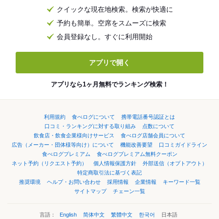
クイックな現在地検索。検索が快適に
予約も簡単。空席をスムーズに検索
会員登録なし。すぐに利用開始
アプリで開く
アプリなら1ヶ月無料でランキング検索！
利用規約
食べログについて
携帯電話番号認証とは
口コミ・ランキングに対する取り組み
点数について
飲食店・飲食企業様向けサービス
食べログ店舗会員について
広告（メーカー・団体様等向け）について
機能改善要望
口コミガイドライン
食べログプレミアム
食べログプレミアム無料クーポン
ネット予約（リクエスト予約）
個人情報保護方針
外部送信（オプトアウト）
特定商取引法に基づく表記
推奨環境
ヘルプ・お問い合わせ
採用情報
企業情報
キーワード一覧
サイトマップ
チェーン一覧
言語：
English
简体中文
繁體中文
한국어
日本語