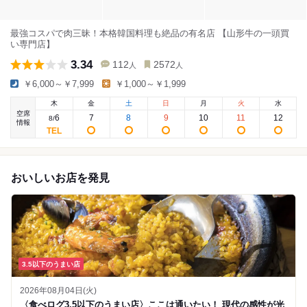
最強コスパで肉三昧！本格韓国料理も絶品の有名店 【山形牛の一頭買
い専門店】
3.34
112
2572
人
人
￥6,000～￥7,999
￥1,000～￥1,999
木
金
土
日
月
火
水
空席
6
7
8
9
10
11
12
8
/
情報
おいしいお店を発見
3.5以下のうまい店
2026年08月04日(火)
〈食べログ3.5以下のうまい店〉ここは通いたい！ 現代の感性が光