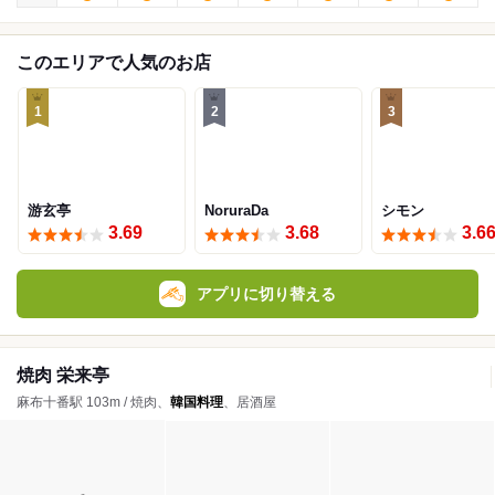
このエリアで人気のお店
1
2
3
游玄亭
NoruraDa
シモン
3.69
3.68
3.6
アプリに切り替える
焼肉 栄来亭
麻布十番駅 103m / 焼肉、
韓国料理
、居酒屋