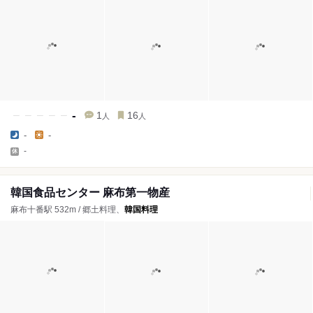
-
1
16
人
人
-
-
-
韓国食品センター 麻布第一物産
麻布十番駅 532m / 郷土料理、
韓国料理