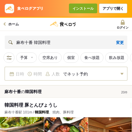
インストール
アプリで開く
ホーム
ログイン
変更
麻布十番 韓国料理
予算
空席あり
個室
食べ放題
飲み放題
日時
時間
人数
でネット予約
麻布十番
の
韓国料理
20
件
韓国料理 豚とんびょうし
麻布十番駅 101m /
韓国料理
、焼肉、豚料理