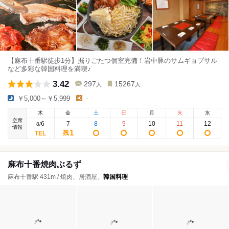
【麻布十番駅徒歩1分】掘りごたつ個室完備！岩中豚のサムギョプサル
など多彩な韓国料理を満喫♪
3.42
297
15267
人
人
￥5,000～￥5,999
-
木
金
土
日
月
火
水
空席
6
7
8
9
10
11
12
8
/
情報
1
残
麻布十番焼肉ぶるず
麻布十番駅 431m / 焼肉、居酒屋、
韓国料理