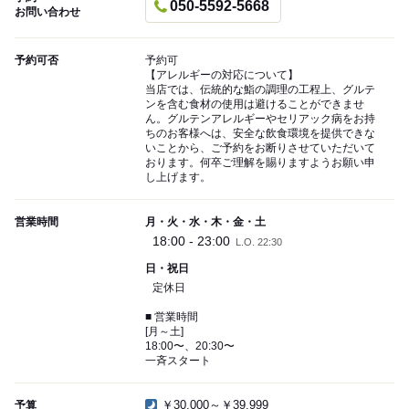
050-5592-5668
お問い合わせ
予約可否
予約可
【アレルギーの対応について】
当店では、伝統的な鮨の調理の工程上、グルテ
ンを含む食材の使用は避けることができませ
ん。グルテンアレルギーやセリアック病をお持
ちのお客様へは、安全な飲食環境を提供できな
いことから、ご予約をお断りさせていただいて
おります。何卒ご理解を賜りますようお願い申
し上げます。
営業時間
月・火・水・木・金・土
18:00 - 23:00
L.O. 22:30
日・祝日
定休日
■ 営業時間
[月～土]
18:00〜、20:30〜
一斉スタート
￥30,000～￥39,999
予算