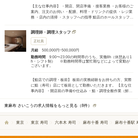
【主な仕事内容】 ・開店、閉店準備 ・接客業務 ・お客様のご
案内、注文のお伺い ・配膳、料理・ドリンクの提供 ・レジ業
務 ・店内の清掃 ・スタッフへの指導 鮨店のホールスタッフと
して、お客様の席へのご案内や店内の誘導から接客・オーダ
ー取り、 レジ業務や板長・ソムリエの指示を受けて料理・ド
調理師・調理スタッフ
リンクの準備提供など、ホール業務全般をおまかせいたしま
す。また、アルバイトホールスタッフへの指導などもお願い
正社員
いたします。
月給
500,000円~500,000円
勤務時間
9:00〜23:00の時間帯のうち、実働8h（休憩あり1
h・シフト制） ※勤務時間帯は繁忙期などによって変動が
ございます。
【鮨店での調理・板前】 板前の実務経験をお持ちの方、実際
に鮨（寿司）店にて板前として勤務いただきます。 【主な仕
事内容】 ・開店前の準備や仕込み ・鮨・調理全般作業（鮮魚
の捌き、握り・料理の盛り付けなど） ・カウンターにて接客
業務 ・閉店後店内清掃
東麻布 さいこうの求人情報をもっと見る（
8
件）
東京
東京 寿司
六本木 寿司
麻布十番 寿司
麻布十番駅 