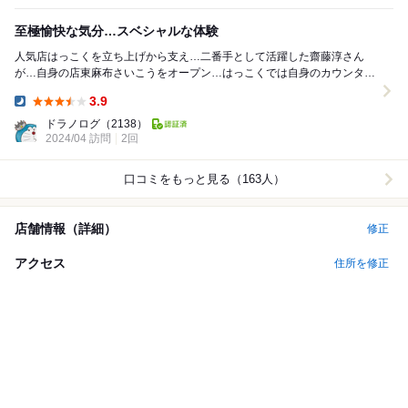
至極愉快な気分…スベシャルな体験
人気店はっこくを立ち上げから支え…二番手として活躍した齋藤淳さん
が…自身の店東麻布さいこうをオープン…はっこくでは自身のカウンター
を担うこと約4年…多くのお客様から愛されてきた齋藤...
3.9
Dinner:
ドラノログ
（2138）
2024/04 訪問
2回
口コミをもっと見る（163人）
店舗情報（詳細）
修正
アクセス
住所を修正