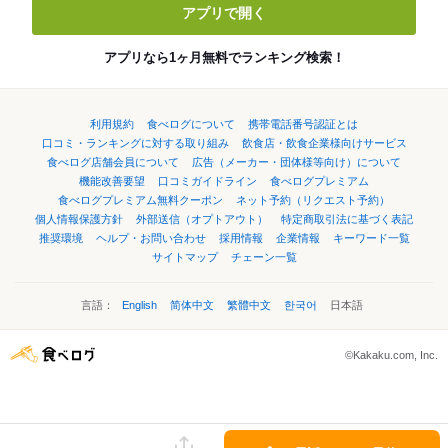
アプリで開く
アプリなら1ヶ月無料でランキング検索！
利用規約
食べログについて
携帯電話番号認証とは
口コミ・ランキングに対する取り組み
飲食店・飲食企業様向けサービス
食べログ店舗会員について
広告（メーカー・団体様等向け）について
機能改善要望
口コミガイドライン
食べログプレミアム
食べログプレミアム無料クーポン
ネット予約（リクエスト予約）
個人情報保護方針
外部送信（オプトアウト）
特定商取引法に基づく表記
推奨環境
ヘルプ・お問い合わせ
採用情報
企業情報
キーワード一覧
サイトマップ
チェーン一覧
言語：
English
简体中文
繁體中文
한국어
日本語
©Kakaku.com, Inc.