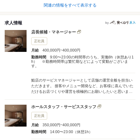
関連の情報をすべて表示する
求人情報
by
店長候補・マネージャー
正社員
月給
400,000円~400,000円
勤務時間
9:00〜23:00の時間帯のうち、実働8h（休憩あり1
h） ※勤務時間帯は繁忙期などによって変動がございま
す。
鮨店のサービスマネージャーとして店舗の運営全般を担当い
ただきます。 接客やメニュー開発など、お客様に喜んでいた
だけるお店づくりや運営を積極的にお願いしたいと思いま
す。 【主な仕事内容】 ■接客業務全般 ＜例＞ ・店舗へのご案
内 ・オーダー取り ・料理、ドリンクの配膳・提供 ・ご予約管
ホールスタッフ・サービススタッフ
理 ・調理補助（仕込みや盛り付け、ドリンクの作成など） な
ど ■店舗管理業務 ＜例＞ ・売上の管理 ・仕入れ ・店舗での
正社員
イベント企画、販売促進 ・スタッフの育成、勤怠管理および
月給
350,000円~400,000円
採用 ・大将とメニューやコースの考案 など
勤務時間
14:00〜23:00（休憩1h）