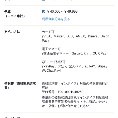
￥40,000～￥49,999
予算
（口コミ集計）
利用金額分布を見る
支払い方法
カード可
（VISA、Master、JCB、AMEX、Diners、Union
Pay）
電子マネー可
（交通系電子マネー（Suicaなど）、QUICPay）
QRコード決済可
（PayPay、d払い、楽天ペイ、au PAY、Alipay、
WeChat Pay）
領収書（適格簡易請求
適格請求書（インボイス）対応の領収書発行が
書）
可能
登録番号：T9010901049259
※最新の登録状況は国税庁インボイス制度適格
請求書発行事業者公表サイトをご確認いただく
か、店舗にお問い合わせください。