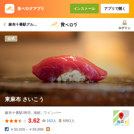
インストール
アプリで開く
麻布十番駅グルメへ
ログイン
公式
東麻布 さいこう
麻布十番駅/寿司､ 海鮮､ ワインバー
3.62
163
人
6982
人
￥30,000～￥39,999
-