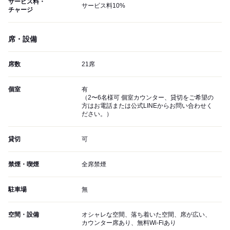
サービス料・
サービス料10%
チャージ
席・設備
席数
21席
個室
有
（2〜6名様可 個室カウンター、貸切をご希望の
方はお電話または公式LINEからお問い合わせく
ださい。）
貸切
可
禁煙・喫煙
全席禁煙
駐車場
無
空間・設備
オシャレな空間、落ち着いた空間、席が広い、
カウンター席あり、無料Wi-Fiあり