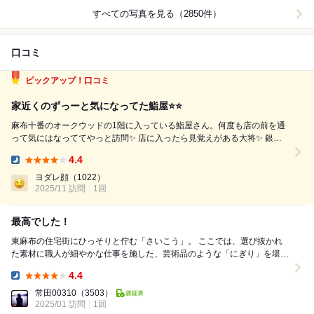
すべての写真を見る（2850件）
口コミ
ピックアップ！口コミ
家近くのずっーと気になってた鮨屋⭐️⭐️
麻布十番のオークウッドの1階に入っている鮨屋さん。何度も店の前を通
って気にはなっててやっと訪問✨ 店に入ったら見覚えがある大将✨ 銀座
のはっこくさんで何度かお世話になりましたw えっ、あんなに何貫も食べ
4.4
れないけどと恐怖を感じてましたがこちらは普通と言う事で一安心 やは
Dinner:
り、キャラは最高の大...
ヨダレ顔
（1022）
2025/11 訪問
1回
最高でした！
東麻布の住宅街にひっそりと佇む「さいこう」。 ここでは、選び抜かれ
た素材に職人が細やかな仕事を施した、芸術品のような「にぎり」を堪能
できます。 ✨ 五感を震わせる「にぎり」...
4.4
Dinner:
常田00310
（3503）
2025/01 訪問
1回