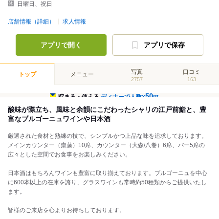
日曜日、祝日
店舗情報（詳細）
求人情報
アプリで開く
アプリで保存
写真
口コミ
トップ
メニュー
2757
163
50
貯まる・使える
ディナーで人数×
pt
酸味が際立ち、風味と余韻にこだわったシャリの江戸前鮨と、豊
富なブルゴーニュワインや日本酒
厳選された食材と熟練の技で、シンプルかつ上品な味を追求しております。
メインカウンター（齋藤）10席、カウンター（大森/八巻）6席、バー5席の
広々とした空間でお食事をお楽しみください。
日本酒はもちろんワインも豊富に取り揃えております。ブルゴーニュを中心
に600本以上の在庫を誇り、グラスワインも常時約50種類からご提供いたし
ます。
皆様のご来店を心よりお待ちしております。