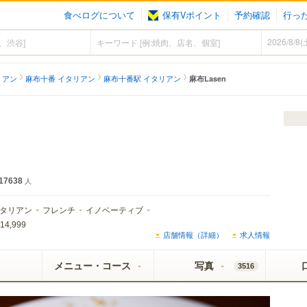
食べログについて
保有Vポイント
予約確認
行っ
リアン
麻布十番 イタリアン
麻布十番駅 イタリアン
麻布Lasen
17638
人
タリアン
フレンチ
イノベーティブ
14,999
店舗情報（詳細）
求人情報
メニュー・コース
写真
3516