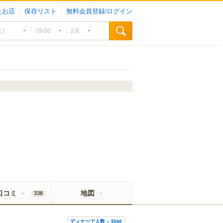
たお店
保存リスト
無料会員登録/ログイン
口コミ
地図
338
ディナーで人数 × 50pt