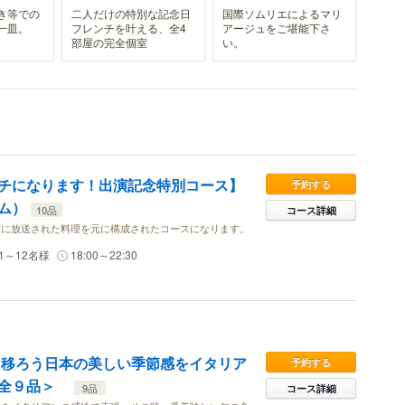
き等での
二人だけの特別な記念日
国際ソムリエによるマリ
一皿。
フレンチを叶える、全4
アージュをご堪能下さ
部屋の完全個室
い。
チになります！出演記念特別コース】
予約する
ム）
10品
コース詳細
すに放送された料理を元に構成されたコースになります。
1～12名様
18:00～22:30
ポ】移ろう日本の美しい季節感をイタリア
予約する
＜全９品＞
9品
コース詳細