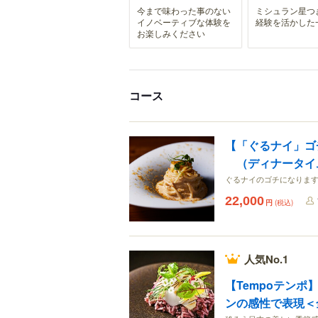
今まで味わった事のない
ミシュラン星つ
イノベーティブな体験を
経験を活かした
お楽しみください
コース
【「ぐるナイ」ゴ
（ディナータイ
ぐるナイのゴチになりま
22,000
円
(税込)
人気No.1
【Tempoテン
ンの感性で表現