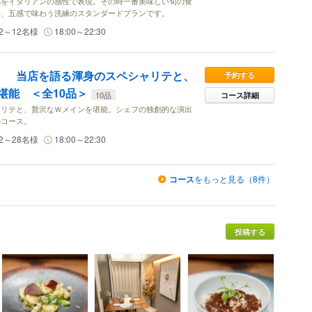
感をイタリアンの感性で表現。その時一番美味しい旬の食
を、五感で味わう洗練のスタンダードプランです。
2～12名様
18:00～22:30
ーナ】 当店を語る渾身のスペシャリテと、
予約する
堪能 ＜全10品＞
10品
コース詳細
ャリテと、贅沢なＷメインを堪能。シェフの独創的な演出
のコース。
2～28名様
18:00～22:30
コース
をもっと見る（8件）
投稿する