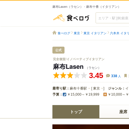
麻布Lasen（ラセン） - 麻布十番（イタリアン）
食べログ
食べログ
東京
東京 イタリアン
六本木 イタ
公式
完全個室/イノベーティブイタリアン
麻布Lasen
（ラセン）
3.45
338
人
最寄り駅：
麻布十番駅
[
東京
]
ジャンル：
イ
予算：
￥15,000～￥19,999
￥10,000～￥
トップ
座席