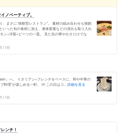
むイノベーティブ。
、まさに“体験型レストラン”。 素材の組み合わせも独創
といった旬の食材に加え、液体窒素などの演出も取り入れ
モン×洋梨×ビーツの一皿。 見た目の華やかさだけでな
問
1回
sen」へ。 イタリアン×フレンチをベースに、和や中華の
料理”が楽しめる一軒。 ￼ この日はコ...
詳細を見る
問
1回
フレンチ！