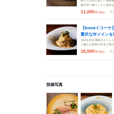
移ろう日本の美しい季節
材が持つ瑞々しさと息吹
11,000
円
(税込)
【Iconaイコ
贅沢なWメインを
当店を語る渾身のスペシ
と確かな技術が光る人気
16,500
円
(税込)
投稿写真