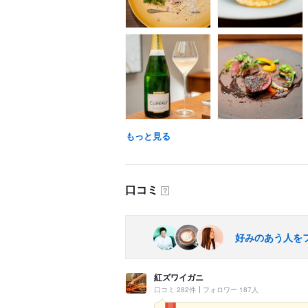
もっと見る
口コミ
？
好みのあう人を
紅ズワイガニ
口コミ 282件
フォロワー 187人