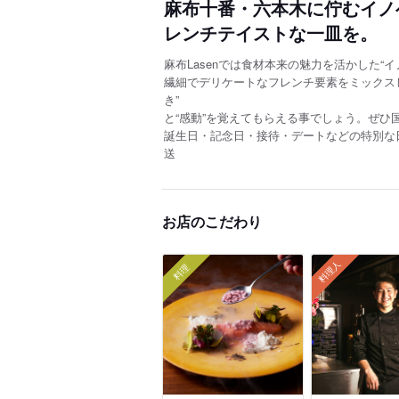
麻布十番・六本木に佇むイノ
レンチテイストな一皿を。
麻布Lasenでは食材本来の魅力を活かした“
繊細でデリケートなフレンチ要素をミックス
き”
と“感動”を覚えてもらえる事でしょう。ぜ
誕生日・記念日・接待・デートなどの特別な日
送
お店のこだわり
料理人
料理