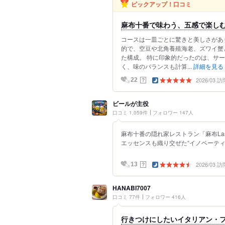
ピックアップ！口コミ
麻布十番で味わう、五感で楽し
コースは一皿ごとに驚きと美しさがあり
的で、空豆や北角養殖海老、ズワイ蟹
た構成。 特に印象的だったのは、サー
く、味のバランスも計算...
詳細を見る
2026/03 訪
？
22
ビールが主役
口コミ 1,059件
フォロワー 147人
麻布十番の隠れ家レストラン「麻布La
エッセンスも織り交ぜた“イノベーティブ
2026/03 訪
？
13
HANABI7007
口コミ 77件
フォロワー 416人
行きつけにしたいイタリアン・