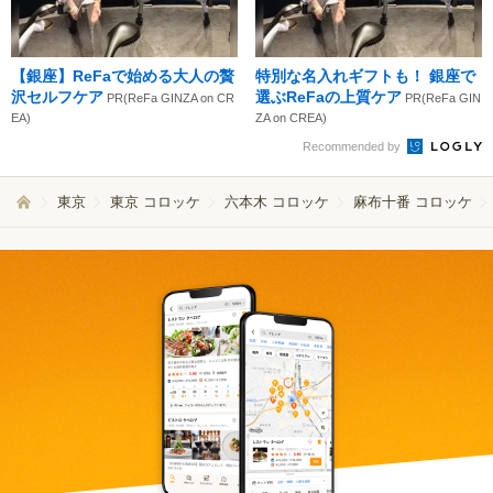
【銀座】ReFaで始める大人の贅
特別な名入れギフトも！ 銀座で
沢セルフケア
選ぶReFaの上質ケア
PR(ReFa GINZA on CR
PR(ReFa GIN
EA)
ZA on CREA)
Recommended by
東京
東京 コロッケ
六本木 コロッケ
麻布十番 コロッケ