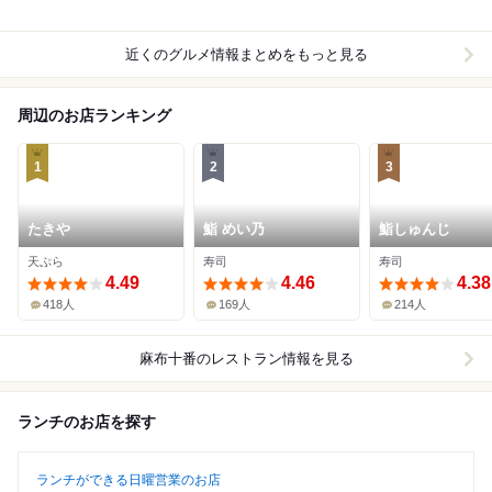
近くのグルメ情報まとめをもっと見る
周辺のお店ランキング
1
2
3
たきや
鮨 めい乃
鮨しゅんじ
天ぷら
寿司
寿司
4.49
4.46
4.38
418人
169人
214人
麻布十番
のレストラン情報を見る
ランチのお店を探す
ランチができる日曜営業のお店