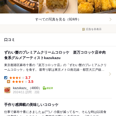
すべての写真を見る（924件）
広告を非表示
口コミ
ずわい蟹のプレミアムクリームコロッケ 楽万コロッケ店＠肉
食系グルメアーティストkazukazu
東京都港区麻布十番の『楽万コロッケ店』の「ずわい蟹のプレミアムクリ
ームコロッケ」を食す。 最寄り駅は東京メトロ南北線・都営大江戸線
「麻布十番駅」。 駅から徒歩8分ほどの場所...
3.7
Dinner:
3.5
Lunch:
kazukazu_
（4800）
2024/11 訪問
2回
手作り感満載の美味しいコロッケ
仕事で麻布十番にきましたぁ(^^)ノ 小腹が減ってる〜、そんな時は以前食