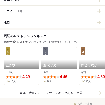
口コミ
（310）
地図
周辺のレストランランキング
麻布十番
×
レストラン
のランキング（点数の高いお店）です。
1
2
3
たきや
鮨 めい乃
鮓 ふじなが
天ぷら
寿司
寿司
4.49
4.46
4.30
418人
169人
293人
麻布十番×レストラン
のランキングをもっと見る
広告を非表示