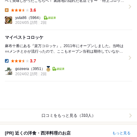
べて美味しかったこちらへ！ 裏路地の隠れた名店です〜 「特上コロッ
ケ」 ホクホクの荒いじゃがいも...
3.6
Lunch:
yuta86
（5964）
2024/05 訪問
2回
マイベストコロッケ
麻布十番にある『楽万コロッケ』。2011年にオープンしました。当時は
○○メンチとかが流行ったので、ここもオープン当初は期待していなかっ
たのですが、ここのコロッケを食べて以来ここのコ...
3.7
Dinner:
gozeera
（3951）
2024/02 訪問
2回
口コミをもっと見る（310人）
[PR] 近くの洋食・西洋料理のお店
もっと見る