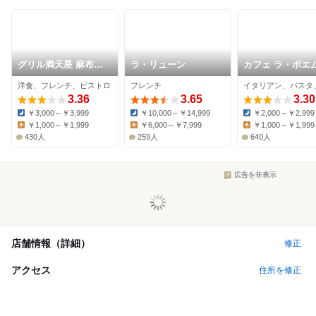
グリル満天星 麻布十
ラ・リューン
カフェ ラ・ボエム
番 本店
布十番
洋食、フレンチ、ビストロ
フレンチ
3.36
3.65
3.30
￥3,000～￥3,999
￥10,000～￥14,999
￥2,000～￥2,999
Dinner:
Dinner:
Dinner:
￥1,000～￥1,999
￥6,000～￥7,999
￥1,000～￥1,999
Lunch:
Lunch:
Lunch:
430人
259人
640人
広告を非表示
店舗情報（詳細）
修正
アクセス
住所を修正