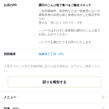
お店のPR
羅臼のこんぶ塩で食べるご馳走コロッケ
～化学調味料、保存料などは一切使用しないで
素材本来の自然な味と食感を活かした毎日手作
りの
安心な「ぜいたくコロッケ」です
～ソースはかけずに自家製の羅臼のこんぶ塩で
お召し上がりください
～いつでも揚げたてをお作りいたします
初投稿者
南麻布三丁目
（23）
※楽万コロッケ店の店舗情報に誤りがある場合は、以下からご報告くださ
い。
誤りを報告する
メニュー
写真
（809）