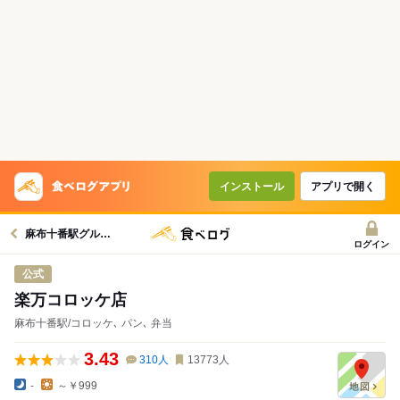
インストール
アプリで開く
麻布十番駅グルメへ
ログイン
公式
楽万コロッケ店
麻布十番駅/コロッケ､ パン､ 弁当
3.43
310
人
13773
人
-
～￥999