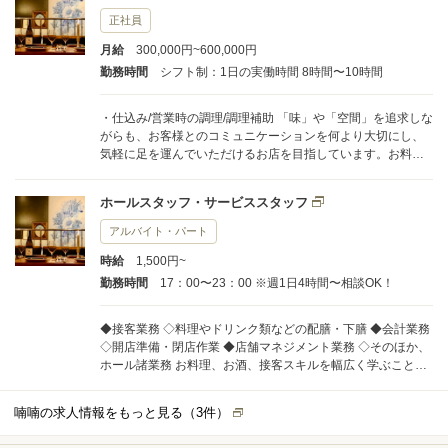
正社員
月給
300,000円~600,000円
勤務時間
シフト制：1日の実働時間 8時間〜10時間
・仕込み/営業時の調理/調理補助 「味」や「空間」を追求しな
がらも、お客様とのコミュニケーションを何より大切にし、
気軽に足を運んでいただけるお店を目指しています。お料
理、お酒の知識、接客スキルを幅広く学ぶことが出来ます。
ホールスタッフ・サービススタッフ
アルバイト・パート
時給
1,500円~
勤務時間
17：00〜23：00 ※週1日4時間〜相談OK！
◆接客業務 ◇料理やドリンク類などの配膳・下膳 ◆会計業務
◇開店準備・閉店作業 ◆店舗マネジメント業務 ◇そのほか、
ホール諸業務 お料理、お酒、接客スキルを幅広く学ぶことが
出来ます。
喃喃の求人情報をもっと見る（
3
件）