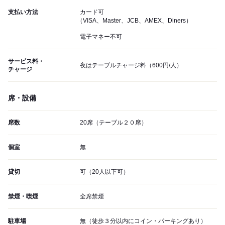
支払い方法
カード可
（VISA、Master、JCB、AMEX、Diners）
電子マネー不可
サービス料・
夜はテーブルチャージ料（600円/人）
チャージ
席・設備
席数
20席（テーブル２０席）
個室
無
貸切
可（20人以下可）
禁煙・喫煙
全席禁煙
駐車場
無（徒歩３分以内にコイン・パーキングあり）