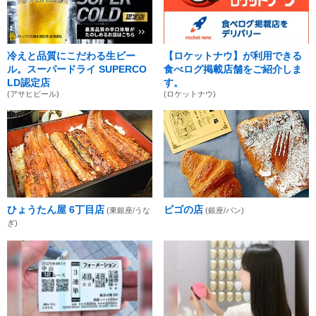
冷えと品質にこだわる生ビー
【ロケットナウ】が利用できる
ル。スーパードライ SUPERCO
食べログ掲載店舗をご紹介しま
LD認定店
す。
(アサヒビール)
(ロケットナウ)
ひょうたん屋 6丁目店
ビゴの店
(東銀座/うな
(銀座/パン)
ぎ)