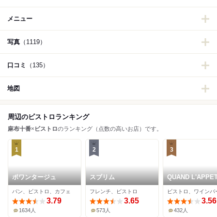
メニュー
写真
（1119）
口コミ
（135）
地図
周辺のビストロランキング
麻布十番
×
ビストロ
のランキング（点数の高いお店）です。
1
2
3
ポワンタージュ
スブリム
QUAND L'APPET
VA TOUT VA !
パン、ビストロ、カフェ
フレンチ、ビストロ
3.79
3.65
3.56
1634人
573人
432人