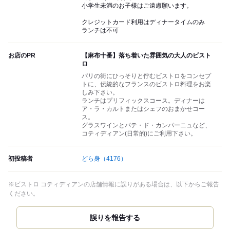
小学生未満のお子様はご遠慮願います。
クレジットカード利用はディナータイムのみ
ランチは不可
お店のPR
【麻布十番】落ち着いた雰囲気の大人のビスト
ロ
パリの街にひっそりと佇むビストロをコンセプ
トに、伝統的なフランスのビストロ料理をお楽
しみ下さい。
ランチはプリフィックスコース。ディナーは
ア・ラ・カルトまたはシェフのおまかせコー
ス。
グラスワインとパテ・ド・カンパーニュなど、
コティディアン(日常的)にご利用下さい。
初投稿者
どら身
（4176）
※ビストロ コティディアンの店舗情報に誤りがある場合は、以下からご報告
ください。
誤りを報告する