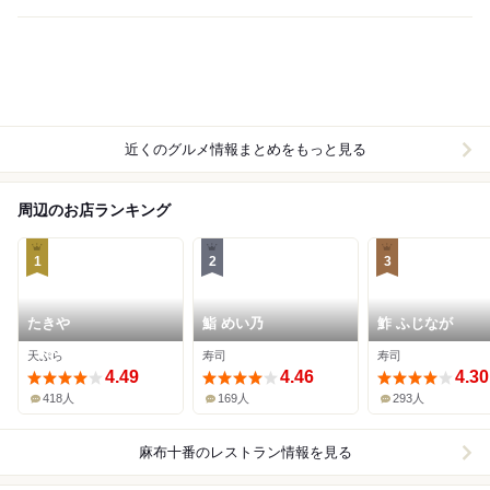
近くのグルメ情報まとめをもっと見る
周辺のお店ランキング
1
2
3
たきや
鮨 めい乃
鮓 ふじなが
天ぷら
寿司
寿司
4.49
4.46
4.30
418人
169人
293人
麻布十番
のレストラン情報を見る