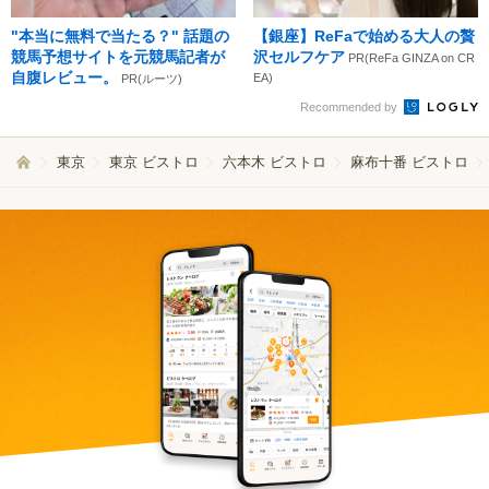
"本当に無料で当たる？" 話題の
【銀座】ReFaで始める大人の贅
競馬予想サイトを元競馬記者が
沢セルフケア
PR(ReFa GINZA on CR
自腹レビュー。
EA)
PR(ルーツ)
Recommended by
東京
東京 ビストロ
六本木 ビストロ
麻布十番 ビストロ