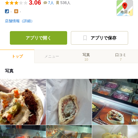
3.06
7
人
536
人
-
-
店舗情報（詳細）
アプリで開く
アプリで保存
写真
口コミ
トップ
メニュー
10
7
写真