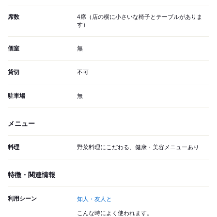
席数
4席（店の横に小さいな椅子とテーブルがありま
す）
個室
無
貸切
不可
駐車場
無
メニュー
料理
野菜料理にこだわる、健康・美容メニューあり
特徴・関連情報
利用シーン
知人・友人と
こんな時によく使われます。