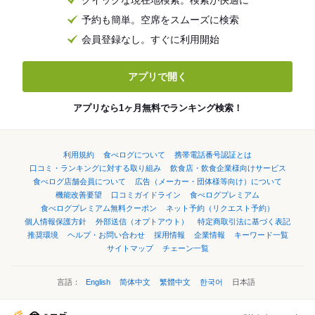
クイックな現在地検索。検索が快適に
予約も簡単。空席をスムーズに検索
会員登録なし。すぐに利用開始
アプリで開く
アプリなら1ヶ月無料でランキング検索！
利用規約
食べログについて
携帯電話番号認証とは
口コミ・ランキングに対する取り組み
飲食店・飲食企業様向けサービス
食べログ店舗会員について
広告（メーカー・団体様等向け）について
機能改善要望
口コミガイドライン
食べログプレミアム
食べログプレミアム無料クーポン
ネット予約（リクエスト予約）
個人情報保護方針
外部送信（オプトアウト）
特定商取引法に基づく表記
推奨環境
ヘルプ・お問い合わせ
採用情報
企業情報
キーワード一覧
サイトマップ
チェーン一覧
言語：
English
简体中文
繁體中文
한국어
日本語