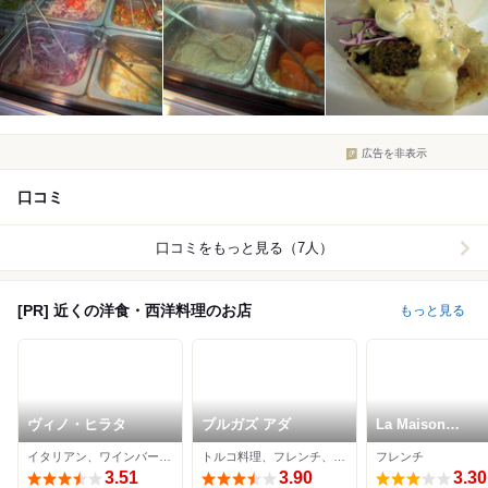
広告を非表示
口コミ
口コミをもっと見る（7人）
[PR] 近くの洋食・西洋料理のお店
もっと見る
ヴィノ・ヒラタ
ブルガズ アダ
La Maison
Confortable
イタリアン、ワインバー、パスタ
トルコ料理、フレンチ、イタリアン
フレンチ
3.51
3.90
3.30