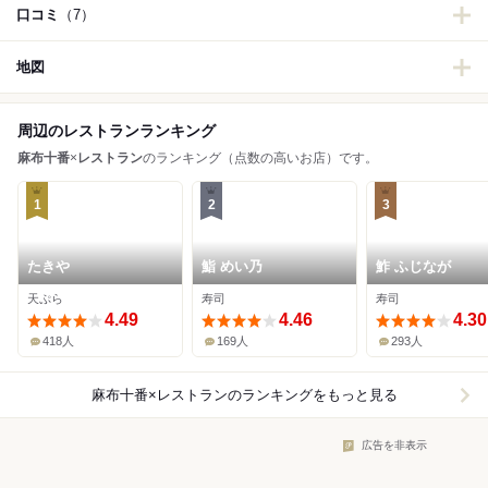
口コミ
（7）
地図
周辺のレストランランキング
麻布十番
×
レストラン
のランキング（点数の高いお店）です。
1
2
3
たきや
鮨 めい乃
鮓 ふじなが
天ぷら
寿司
寿司
4.49
4.46
4.30
418人
169人
293人
麻布十番×レストラン
のランキングをもっと見る
広告を非表示