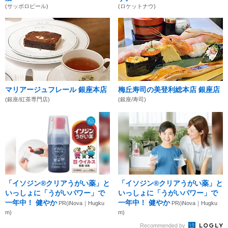
(サッポロビール)
(ロケットナウ)
マリアージュフレール 銀座本店
梅丘寿司の美登利総本店 銀座店
(銀座/紅茶専門店)
(銀座/寿司)
「イソジン®クリアうがい薬」と
「イソジン®クリアうがい薬」と
いっしょに「うがいパワー」で
いっしょに「うがいパワー」で
一年中！ 健やか
一年中！ 健やか
PR(iNova｜Hugku
PR(iNova｜Hugku
m)
m)
Recommended by