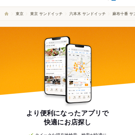
東京
東京 サンドイッチ
六本木 サンドイッチ
麻布十番 サ
より便利になったアプリで
快適にお店探し