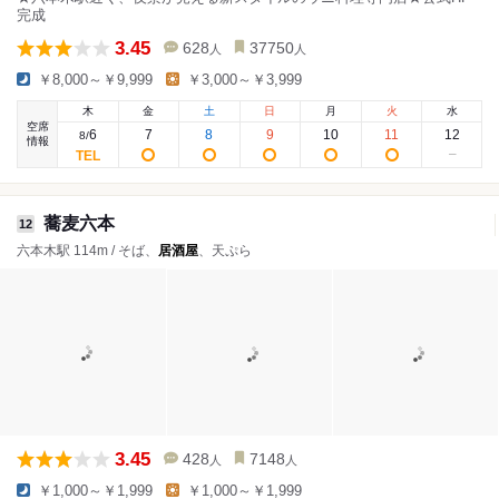
完成
3.45
628
37750
人
人
￥8,000～￥9,999
￥3,000～￥3,999
木
金
土
日
月
火
水
空席
6
7
8
9
10
11
12
8
/
情報
蕎麦六本
12
六本木駅 114m / そば、
居酒屋
、天ぷら
3.45
428
7148
人
人
￥1,000～￥1,999
￥1,000～￥1,999