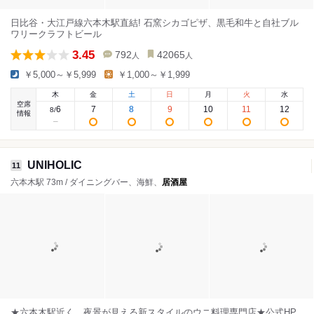
日比谷・大江戸線六本木駅直結! 石窯シカゴピザ、黒毛和牛と自社ブル
ワリークラフトビール
3.45
792
42065
人
人
￥5,000～￥5,999
￥1,000～￥1,999
木
金
土
日
月
火
水
空席
6
7
8
9
10
11
12
8
/
情報
UNIHOLIC
11
六本木駅 73m / ダイニングバー、海鮮、
居酒屋
★六本木駅近く、夜景が見える新スタイルのウニ料理専門店★公式HP