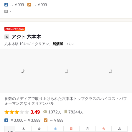
～￥999
～￥999
-
アジト 六本木
5
六本木駅 194m / イタリアン、
居酒屋
、バル
多数のメディアで取り上げられた六本木トップクラスのハイコストパフ
ォーマンスなイタリアンバル
3.49
1072
78244
人
人
￥3,000～￥3,999
～￥999
木
金
土
日
月
火
水