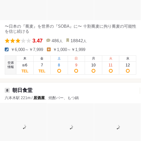
〜日本の『蕎麦』を世界の『SOBA』に〜 十割蕎麦に拘り蕎麦の可能性
を信じ続ける
3.47
486
18842
人
人
￥6,000～￥7,999
￥1,000～￥1,999
木
金
土
日
月
火
水
空席
6
7
8
9
10
11
12
8
/
情報
朝日食堂
8
六本木駅 221m /
居酒屋
、焼酎バー、もつ鍋