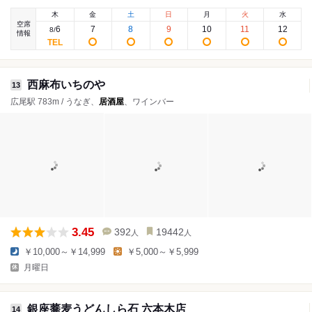
木
金
土
日
月
火
水
空席
6
7
8
9
10
11
12
8
/
情報
西麻布いちのや
13
広尾駅 783m / うなぎ、
居酒屋
、ワインバー
3.45
392
19442
人
人
￥10,000～￥14,999
￥5,000～￥5,999
月曜日
銀座蕎麦うどんしら石 六本木店
14