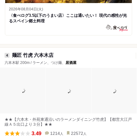
2026年08月04日(火)
〈食べログ3.5以下のうまい店〉ここは通いたい！ 現代の感性が光
るスペイン郷土料理
麺匠 竹虎 六本木店
4
六本木駅 200m / ラーメン、つけ麺、
居酒屋
★★【六本木・外苑東通沿いのラーメンダイニング竹虎】【都営大江戸
線Ａ５出口より３分】★★
3.49
1214
22572
人
人