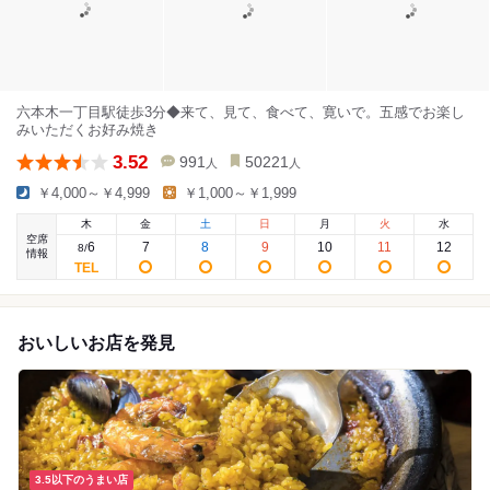
六本木一丁目駅徒歩3分◆来て、見て、食べて、寛いで。五感でお楽し
みいただくお好み焼き
3.52
991
50221
人
人
￥4,000～￥4,999
￥1,000～￥1,999
木
金
土
日
月
火
水
空席
6
7
8
9
10
11
12
8
/
情報
おいしいお店を発見
3.5以下のうまい店