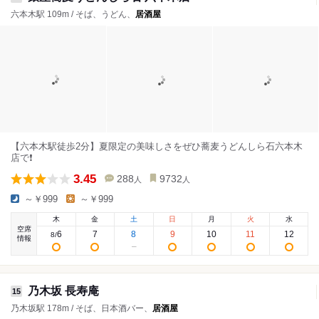
六本木駅 109m / そば、うどん、
居酒屋
【六本木駅徒歩2分】夏限定の美味しさをぜひ蕎麦うどんしら石六本木
店で❗️
3.45
288
9732
人
人
～￥999
～￥999
木
金
土
日
月
火
水
空席
6
7
8
9
10
11
12
8
/
情報
乃木坂 長寿庵
15
乃木坂駅 178m / そば、日本酒バー、
居酒屋