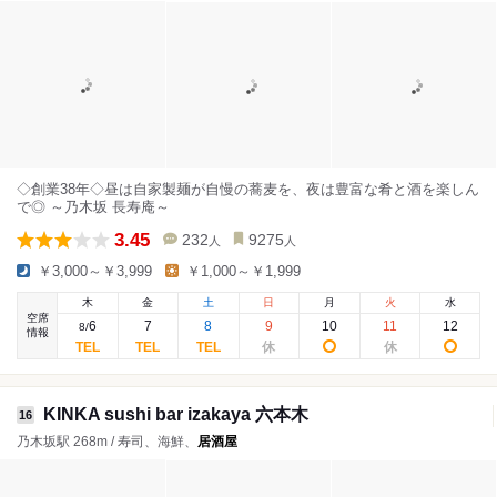
◇創業38年◇昼は自家製麺が自慢の蕎麦を、夜は豊富な肴と酒を楽しん
で◎ ～乃木坂 長寿庵～
3.45
232
9275
人
人
￥3,000～￥3,999
￥1,000～￥1,999
木
金
土
日
月
火
水
空席
6
7
8
9
10
11
12
8
/
情報
KINKA sushi bar izakaya 六本木
16
乃木坂駅 268m / 寿司、海鮮、
居酒屋