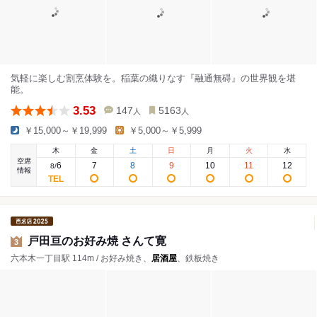
気軽に楽しむ割烹体験を。稲葉の織りなす『融通無碍』の世界観を堪
能。
3.53
147
5163
人
人
￥15,000～￥19,999
￥5,000～￥5,999
木
金
土
日
月
火
水
空席
6
7
8
9
10
11
12
8
/
情報
戸田亘のお好み焼 さんて寛
3
六本木一丁目駅 114m / お好み焼き、
居酒屋
、鉄板焼き