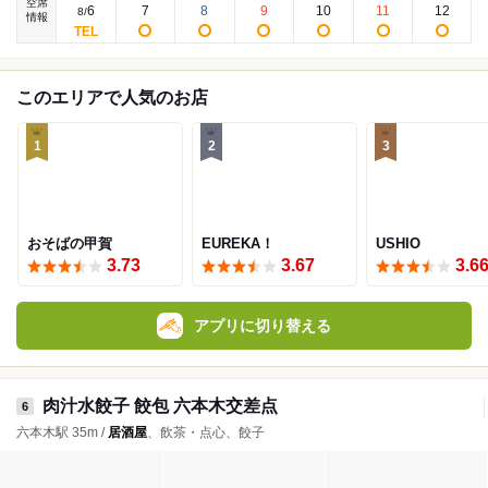
空席
6
7
8
9
10
11
12
8
/
情報
このエリアで人気のお店
1
2
3
おそばの甲賀
EUREKA！
USHIO
3.73
3.67
3.6
アプリに切り替える
肉汁水餃子 餃包 六本木交差点
6
六本木駅 35m /
居酒屋
、飲茶・点心、餃子