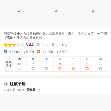
個室完備◆とろける触感が魅力の新感覚炙り寿司！ラグジュアリー空間
で堪能する大人の美食体験。
3.44
550
26615
人
人
￥5,000～￥5,999
￥2,000～￥2,999
木
金
土
日
月
火
水
空席
6
7
8
9
10
11
12
8
/
情報
駄菓子屋
17
六本木駅 231m /
居酒屋
、丼