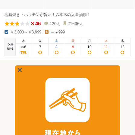
地鶏焼き・ホルモンが旨い！六本木の大衆酒場！
3.46
420
21636
人
人
￥3,000～￥3,999
～￥999
木
金
土
日
月
火
水
空席
6
7
8
9
10
11
12
8
/
情報