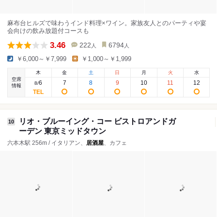
麻布台ヒルズで味わうインド料理×ワイン。家族友人とのパーティや宴
会向けの飲み放題付コースも
3.46
222
6794
人
人
￥6,000～￥7,999
￥1,000～￥1,999
木
金
土
日
月
火
水
空席
6
7
8
9
10
11
12
8
/
情報
リオ・ブルーイング・コー ビストロアンドガ
10
ーデン 東京ミッドタウン
六本木駅 256m / イタリアン、
居酒屋
、カフェ