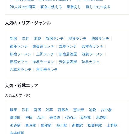
20人以上の個室
宴会に使える
座敷あり
掘りごたつあり
人気のエリア・ジャンル
新宿
渋谷
池袋
新宿ランチ
渋谷ランチ
池袋ランチ
銀座ランチ
表参道ランチ
浅草ランチ
吉祥寺ランチ
新宿ラーメン
上野ランチ
新宿居酒屋
池袋ラーメン
新宿カフェ
渋谷ラーメン
渋谷居酒屋
渋谷カフェ
六本木ランチ
恵比寿ランチ
人気・近隣エリア
人気エリア・駅
銀座
渋谷
新宿
浅草
西麻布
恵比寿
池袋
お台場
御徒町
神田
品川
表参道
代官山
新宿駅
池袋駅
渋谷駅
東京駅
銀座駅
品川駅
新橋駅
秋葉原駅
上野駅
有楽町駅