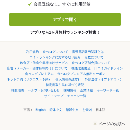
会員登録なし。すぐに利用開始
アプリで開く
アプリなら1ヶ月無料でランキング検索！
利用規約
食べログについて
携帯電話番号認証とは
口コミ・ランキングに対する取り組み
点数について
飲食店・飲食企業様向けサービス
食べログ店舗会員について
広告（メーカー・団体様等向け）について
機能改善要望
口コミガイドライン
食べログプレミアム
食べログプレミアム無料クーポン
ネット予約（リクエスト予約）
個人情報保護方針
外部送信（オプトアウト）
特定商取引法に基づく表記
推奨環境
ヘルプ・お問い合わせ
採用情報
企業情報
キーワード一覧
サイトマップ
チェーン一覧
言語：
English
简体中文
繁體中文
한국어
日本語
ページの先頭へ