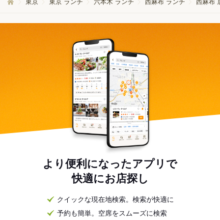
東京
東京 ランチ
六本木 ランチ
西麻布 ランチ
西麻布 
より便利になったアプリで
快適にお店探し
クイックな現在地検索。検索が快適に
予約も簡単。空席をスムーズに検索