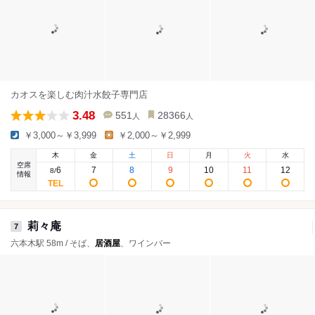
カオスを楽しむ肉汁水餃子専門店
3.48
551
28366
人
人
￥3,000～￥3,999
￥2,000～￥2,999
木
金
土
日
月
火
水
空席
6
7
8
9
10
11
12
8
/
情報
莉々庵
7
六本木駅 58m / そば、
居酒屋
、ワインバー