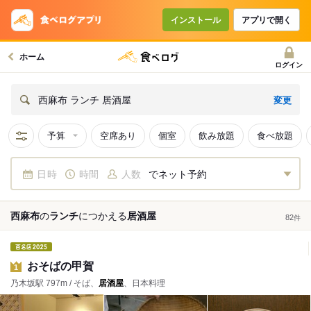
インストール
アプリで開く
ホーム
ログイン
変更
西麻布 ランチ 居酒屋
予算
空席あり
個室
飲み放題
食べ放題
日時
時間
人数
でネット予約
西麻布
の
ランチ
につかえる
居酒屋
82
件
おそばの甲賀
1
乃木坂駅 797m / そば、
居酒屋
、日本料理