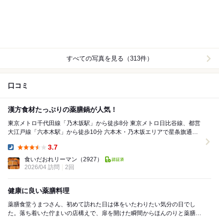
すべての写真を見る（313件）
口コミ
漢方食材たっぷりの薬膳鍋が人気！
東京メトロ千代田線「乃木坂駅」から徒歩8分 東京メトロ日比谷線、都営
大江戸線「六本木駅」から徒歩10分 六本木・乃木坂エリアで星条旗通り
の裏手にあるお店。 20種類以...
3.7
Dinner:
食いだおれリーマン
（2927）
2026/04 訪問
2回
健康に良い薬膳料理
薬膳食堂うまつさん、初めて訪れた日は体をいたわりたい気分の日でし
た。落ち着いた佇まいの店構えで、扉を開けた瞬間からほんのりと薬膳の