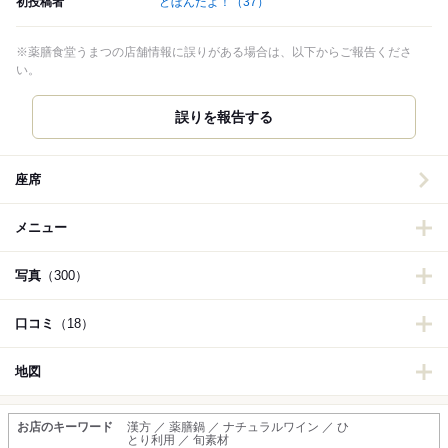
初投稿者
どぼんだよ！
（37）
※薬膳食堂うまつの店舗情報に誤りがある場合は、以下からご報告くださ
い。
誤りを報告する
座席
メニュー
写真
（300）
口コミ
（18）
地図
お店のキーワード
漢方 ／ 薬膳鍋 ／ ナチュラルワイン ／ ひ
とり利用 ／ 旬素材