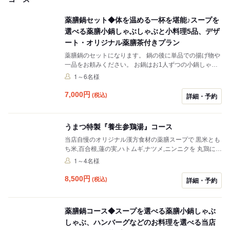
薬膳鍋セット◆体を温める一杯を堪能♪スープを
選べる薬膳小鍋しゃぶしゃぶと小料理5品、デザ
ート・オリジナル薬膳茶付きプラン
薬膳鍋のセットになります。 鍋の後に単品での揚げ物や
一品をお頼みください。 お鍋はお1人ずつの小鍋しゃぶ
しゃぶです。 スープをお選びいただけます。 【スープ】
1～6名様
・黒鍋→しじみベースの醤油風味 ・白鍋→鶏白湯ベース
の白みそ風味 【お肉】 ・豚肉
7,000
円
(税込)
詳細・予約
うまつ特製『養生参鶏湯』コース
当店自慢のオリジナル漢方食材の薬膳スープで 黒米とも
ち米,百合根,蓮の実,ハトムギ,ナツメ,ニンニクを 丸鶏に詰
めてじっくりと煮込みました。 滋養強壮,免疫力アップ,
1～4名様
美容に！
8,500
円
(税込)
詳細・予約
薬膳鍋コース◆スープを選べる薬膳小鍋しゃぶ
しゃぶ、ハンバーグなどのお料理を選べる当店