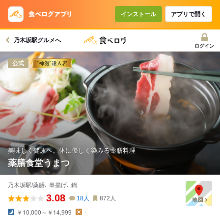
インストール
アプリで開く
乃木坂駅グルメへ
ログイン
公式
美味しく健康へ。体に優しく染みる薬膳料理
薬膳食堂うまつ
乃木坂駅/薬膳､ 串揚げ､ 鍋
3.08
18
人
872
人
￥10,000～￥14,999
-