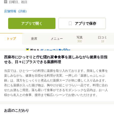
日曜日、祝日
店舗情報（詳細）
アプリで開く
アプリで保存
写真
口コミ
トップ
座席
メニュー
300
18
50
貯まる
ディナーで人数×
pt
西麻布にひっそりと佇む隠れ家◆食事を楽しみながら健康を目指
せる、日々にプラスできる薬膳料理
当店では、ひとつ一つの料理に薬膳を取り入れております。美味しく食事を
楽しみながら、健康を目指せる料理が充実。一押しの「薬膳しゃぶしゃぶ
鍋」は、漢方をじっくりと煮込んだ薬膳スープが体に優しく入り込みます。
衣にも薬膳が入った揚げ物は、胸やけが起こりづらい一品です。料理に合わ
せたお酒もご用意。落ち着いて食事ができるモダンシックな店内は、お一人
様から友人との食事、接待まで幅広いシーンでお使いいただけます。
お店のこだわり