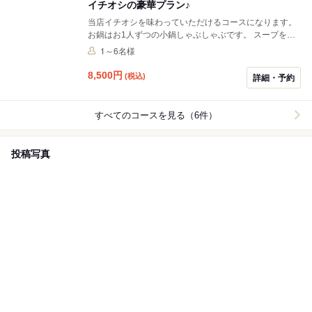
イチオシの豪華プラン♪
当店イチオシを味わっていただけるコースになります。
お鍋はお1人ずつの小鍋しゃぶしゃぶです。 スープをお
選びいただけます。 【スープ】 ・黒鍋→しじみベースの
1～6名様
醤油風味 ・白鍋→鶏白湯ベースの白みそ風味 【お肉】
・豚肉 〇選べるお料理
8,500
円
(税込)
詳細・予約
すべてのコースを見る（6件）
投稿写真