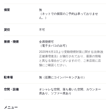
個室
無
（ネットでの個室のご予約は承っておりませ
ん。）
貸切
不可
禁煙・喫煙
全席喫煙可
（電子タバコのみ可）
2020年4月1日より受動喫煙対策に関する法律(改
正健康増進法）が施行されており、最新の情報
と異なる場合がございますので、ご来店前に店
舗にご確認ください。
駐車場
無（近隣にコインパーキングあり）
空間・設備
オシャレな空間、落ち着いた空間、カウンター
席あり、ソファー席あり
メニュー