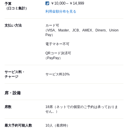
￥10,000～￥14,999
予算
（口コミ集計）
利用金額分布を見る
支払い方法
カード可
（VISA、Master、JCB、AMEX、Diners、Union
Pay）
電子マネー不可
QRコード決済可
（PayPay）
サービス料・
サービス料10%
チャージ
席・設備
席数
18席（ネットでの個室のご予約は承っておりま
せん。）
最大予約可能人数
10人（着席時）