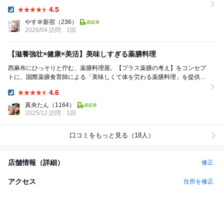
香りが漂い、自然と背筋が伸びるような空気感に包まれ...
4.5
Dinner:
やす＠新宿
（236）
2026/04 訪問
1回
【滋養強壮×健康×美活】美味しすぎる薬膳料理
西麻布にひっそりと佇む、薬膳料理屋。【プラス薬膳の考え】をコンセプ
トに、国際薬膳食育師による「美味しくて体を労わる薬膳料理」を提供す
る。最近流行の「薬膳」を気軽に愉しめるのが嬉しい...
4.6
Dinner:
真央たん
（1164）
2025/12 訪問
1回
口コミをもっと見る（18人）
店舗情報（詳細）
修正
アクセス
住所を修正