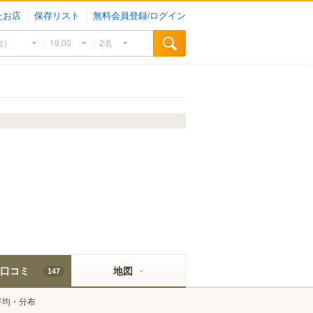
たお店
保存リスト
無料会員登録/ログイン
口コミ
地図
147
平均・分布