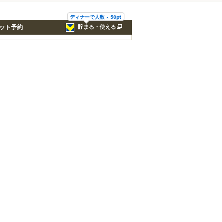
ディナーで人数 × 50pt
ット予約
貯まる・使える