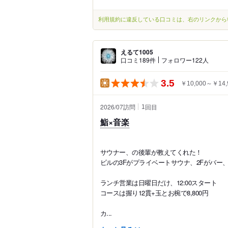
利用規約に違反している口コミは、右のリンクから
えるて1005
口コミ189件
フォロワー122人
3.5
￥10,000～￥14,
2026/07訪問
回目
1
鮨×音楽
サウナー、の後輩が教えてくれた！
ビルの3Fがプライベートサウナ、2Fがバー、
ランチ営業は日曜日だけ、12:00スタート
コースは握り12貫+玉とお椀で8,800円
カ...