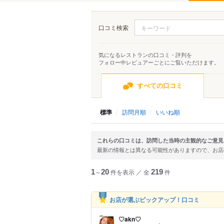
口コミ検索
気になるレストランの口コミ・評判を
フォロー中レビュアーごとにご覧いただけます。
すべての口コミ
標準
訪問月順
いいね順
これらの口コミは、訪問した当時の主観的なご意見
最新の情報とは異なる可能性がありますので、お
1
～
20
件を表示
／
全
219
件
お店が選ぶピックアップ！口コミ
♡akn♡