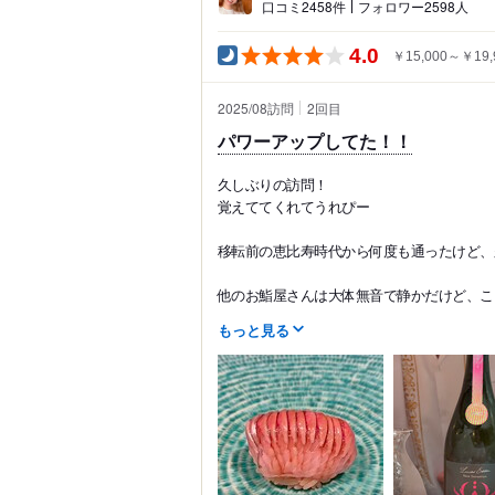
口コミ2458件
フォロワー2598人
4.0
￥15,000～￥19,
2025/08訪問
2
回目
パワーアップしてた！！
久しぶりの訪問！
覚えててくれてうれぴー
移転前の恵比寿時代から何度も通ったけど、
他のお鮨屋さんは大体無音で静かだけど、ここ
もっと見る