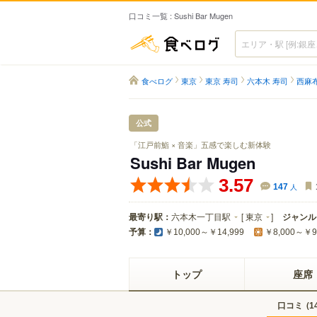
口コミ一覧 : Sushi Bar Mugen
食べログ
食べログ
東京
東京 寿司
六本木 寿司
西麻布
公式
「江戸前鮨 × 音楽」五感で楽しむ新体験
Sushi Bar Mugen
3.57
147
人
最寄り駅：
六本木一丁目駅
[
東京
]
ジャンル
予算：
￥10,000～￥14,999
￥8,000～￥9
トップ
座席
口コミ
(
1