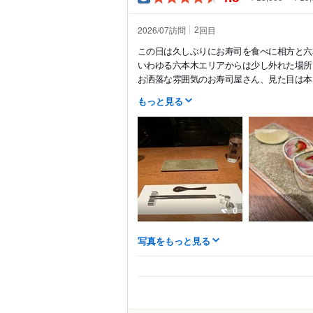
2026/07訪問
回目
2
この日は久しぶりにお寿司を食べに相方と六
いわゆる六本木エリアからは少し外れた場所にSus
お洒落な雰囲気のお寿司屋さん、見た目は本当に
もっと見る
0
写真をもっと見る