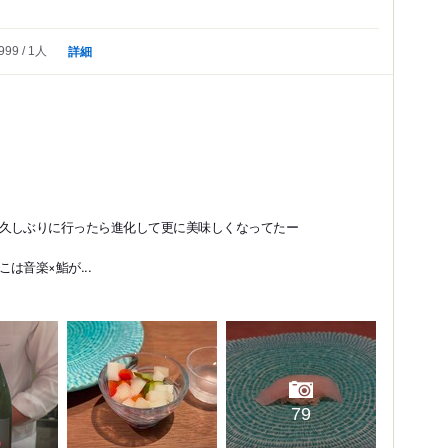
詳細
999
1人
久しぶりに行ったら進化して更に美味しくなってたー
は音楽×鮨が...
79