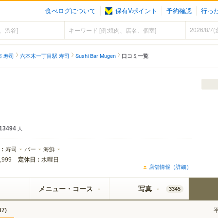
食べログについて
保有Vポイント
予約確認
行っ
 寿司
六本木一丁目駅 寿司
Sushi Bar Mugen
口コミ一覧
13494
人
：
寿司
バー
海鮮
定休日：
水曜日
,999
店舗情報（詳細）
メニュー・コース
写真
3345
)
47