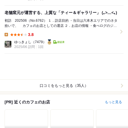
老舗窯元が運営する、上質な「ティー＆ギャラリー」 (｡>﹏<｡)
初訪 202506（No.6762） １．訪店目的 ・当日は六本木エリアでのネタ
拾いで、 カフェのお店としての選店 ２．お店の情報 ・食べログのジャ
ンル：カフェ ...
3.8
Lunch:
ゆっきょし
（7479）
2025/06 訪問
1回
口コミをもっと見る（35人）
[PR] 近くのカフェのお店
もっと見る