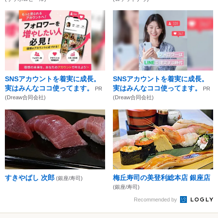
SNSアカウントを着実に成長。
SNSアカウントを着実に成長。
実はみんなココ使ってます。
実はみんなココ使ってます。
PR
PR
(Dreaw合同会社)
(Dreaw合同会社)
すきやばし 次郎
梅丘寿司の美登利総本店 銀座店
(銀座/寿司)
(銀座/寿司)
Recommended by