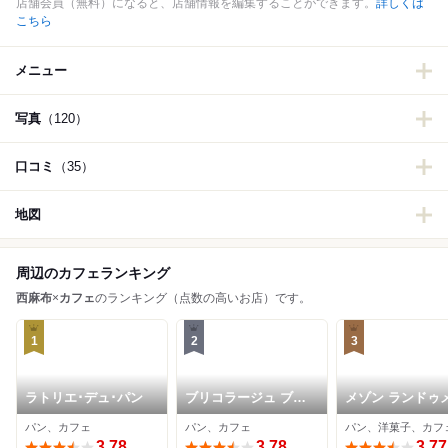
店舗会員（無料）になると、店舗情報を編集することができます。
詳しくは
こちら
メニュー
写真
（120）
口コミ
（35）
地図
周辺のカフェランキング
西麻布
×
カフェ
のランキング（点数の高いお店）です。
1
2
3
ラトリエ･デュ･パン
ブリコラージュ ブレ
メゾン ランドゥ
ッド アンド カンパニ
ヌ 麻布台
パン、カフェ
パン、カフェ
パン、洋菓子、カフ
ー ベーカリー
3.78
3.78
3.77