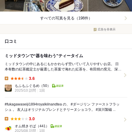
すべての写真を見る（198件）
広告を非表示
口コミ
ミッドタウンで“器を味わう”ティータイム
ミッドタウンの中にあるにもかかわらず空いていて入りやすいお店。 日
本有数の紅茶鑑定士が厳選した茶葉で淹れた紅茶を、有田焼の窯元、深川
製磁のティーカップで楽しめるのですが、...
3.6
Lunch:
もふもふぐるめ
（50）
2025/10 訪問
1回
#fukagawaseiji1894royalkilnandtea の、 #ダージリン ファーストフラッ
シュ 。 友人はオリジナルブレンドとテリーヌショコラ。 #深川製磁 ...
3.0
Lunch:
オム焼きそば
（441）
2025/08 訪問
1回