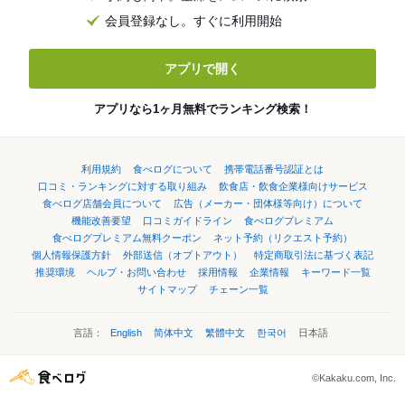
会員登録なし。すぐに利用開始
アプリで開く
アプリなら1ヶ月無料でランキング検索！
利用規約
食べログについて
携帯電話番号認証とは
口コミ・ランキングに対する取り組み
飲食店・飲食企業様向けサービス
食べログ店舗会員について
広告（メーカー・団体様等向け）について
機能改善要望
口コミガイドライン
食べログプレミアム
食べログプレミアム無料クーポン
ネット予約（リクエスト予約）
個人情報保護方針
外部送信（オプトアウト）
特定商取引法に基づく表記
推奨環境
ヘルプ・お問い合わせ
採用情報
企業情報
キーワード一覧
サイトマップ
チェーン一覧
言語：
English
简体中文
繁體中文
한국어
日本語
©Kakaku.com, Inc.