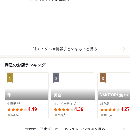
近くのグルメ情報まとめをもっと見る
周辺のお店ランキング
1
2
3
隼
美会
YAKITORI 燃 es
中華料理
イノベーティブ
焼き鳥
4.49
4.36
4.27
530人
490人
813人
六本木・乃木坂・西麻布
のレストラン情報を見る