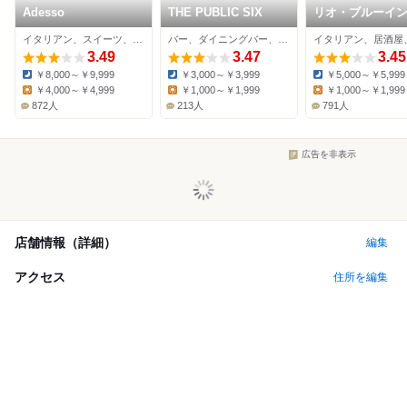
Adesso
THE PUBLIC SIX
リオ・ブルーイ
コー ビストロア
イタリアン、スイーツ、カフェ
バー、ダイニングバー、カフェ
ガーデン 東京ミ
3.49
3.47
タウン
3.45
￥8,000～￥9,999
￥3,000～￥3,999
￥5,000～￥5,999
Dinner:
Dinner:
Dinner:
￥4,000～￥4,999
￥1,000～￥1,999
￥1,000～￥1,999
Lunch:
Lunch:
Lunch:
872人
213人
791人
広告を非表示
店舗情報（詳細）
編集
アクセス
住所を編集