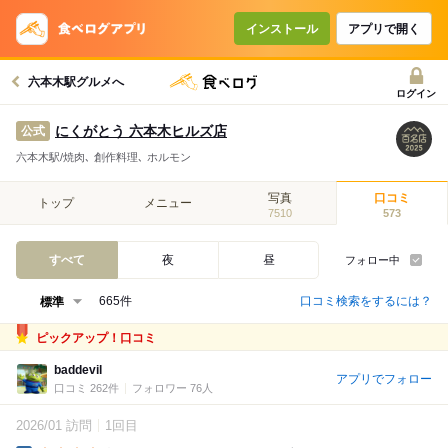
インストール
アプリで開く
六本木駅グルメへ
ログイン
にくがとう 六本木ヒルズ店
公式
六本木駅/焼肉､ 創作料理､ ホルモン
写真
口コミ
トップ
メニュー
7510
573
すべて
夜
昼
フォロー中
口コミ検索をするには？
665件
ピックアップ！口コミ
baddevil
アプリでフォロー
口コミ 262件
フォロワー 76人
2026/01 訪問
1回目