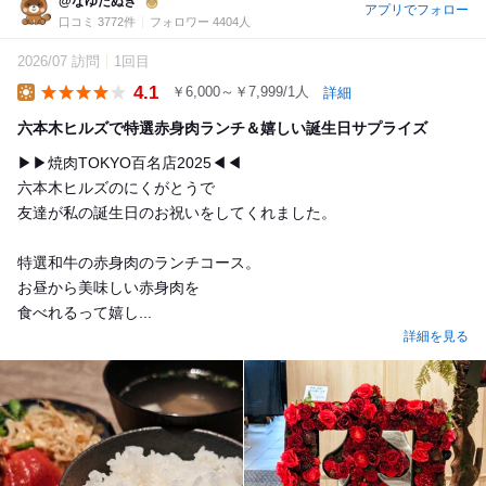
@なゆたぬき
アプリでフォロー
口コミ 3772件
フォロワー 4404人
2026/07 訪問
1回目
4.1
￥6,000～￥7,999/1人
詳細
Lunch
六本木ヒルズで特選赤身肉ランチ＆嬉しい誕生日サプライズ
▶▶焼肉TOKYO百名店2025◀◀
六本木ヒルズのにくがとうで
友達が私の誕生日のお祝いをしてくれました。
特選和牛の赤身肉のランチコース。
お昼から美味しい赤身肉を
食べれるって嬉し...
詳細を見る