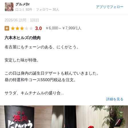
グルメDr
アプリでフォロー
口コミ 92件
フォロワー 30人
2026/06 訪問
1回目
3.0
￥6,000～￥7,999/1人
Lunch
六本木ヒルズの焼肉
名古屋にもチェーンのある、にくがとう。
安定した味が特徴。
この日は身内の誕生日デザートも頼んでいきました。
昼の特選和牛コース5500円税込を注文。
サラダ、キムチナムルの盛り合...
詳細を見る