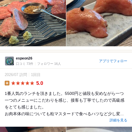
espeon26
アプリでフォロー
口コミ 73件
フォロワー 16人
2026/07 訪問
1回目
5.0
Lunch
1番人気のランチを頂きました。5500円と値段も安めながら一つ
一つのメニューにこだわりを感じ、接客も丁寧でしたので高級感
をとても感じました。
お肉本体の味についても粒マスタードで食べるハツなど少し変...
詳細を見る