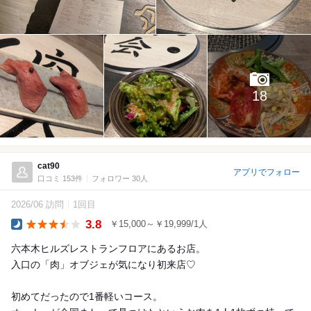
18
cat90
アプリでフォロー
口コミ 153件
フォロワー 30人
2026/06 訪問
1回目
3.8
￥15,000～￥19,999/1人
Dinner
六本木ヒルズレストランフロアにあるお店。
入口の「肉」オブジェが気になり初来店♡
初めてだったので1番軽いコース。