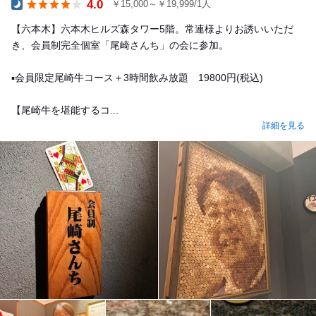
4.0
￥15,000～￥19,999/1人
Dinner
【六本木】六本木ヒルズ森タワー5階。常連様よりお誘いいただ
き、会員制完全個室「尾崎さんち」の会に参加。
▪️会員限定尾崎牛コース＋3時間飲み放題 19800円(税込)
【尾崎牛を堪能するコ...
詳細を見る