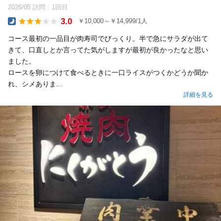
2026/05 訪問
1回目
3.0
￥10,000～￥14,999/1人
Dinner
コース最初の一品目が肉寿司でびっくり。半で急にサラダが出て
きて、口直しとか言ってた気がしますが最初が良かったなと思い
ました。
ロースを卵につけて食べるときに一口ライスがつくかどうか聞か
れ、シメありま...
詳細を見る