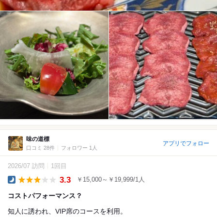
味の道標
アプリでフォロー
口コミ 28件
フォロワー 1人
2026/07 訪問
1回目
3.3
￥15,000～￥19,999/1人
Dinner
コストパフォーマンス？
知人に誘われ、VIP席のコースを利用。