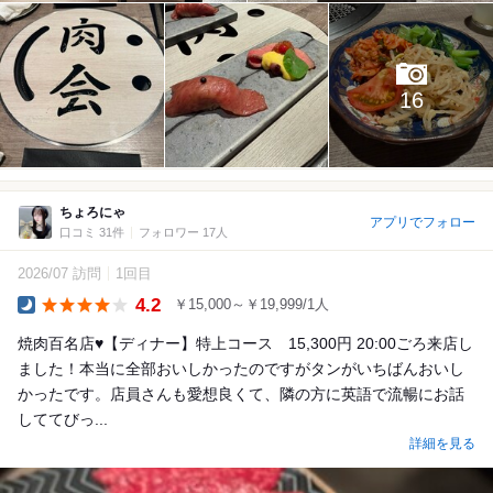
16
ちょろにゃ
アプリでフォロー
口コミ 31件
フォロワー 17人
2026/07 訪問
1回目
4.2
￥15,000～￥19,999/1人
Dinner
焼肉百名店♥【ディナー】特上コース 15,300円 20:00ごろ来店し
ました！本当に全部おいしかったのですがタンがいちばんおいし
かったです。店員さんも愛想良くて、隣の方に英語で流暢にお話
しててびっ...
詳細を見る