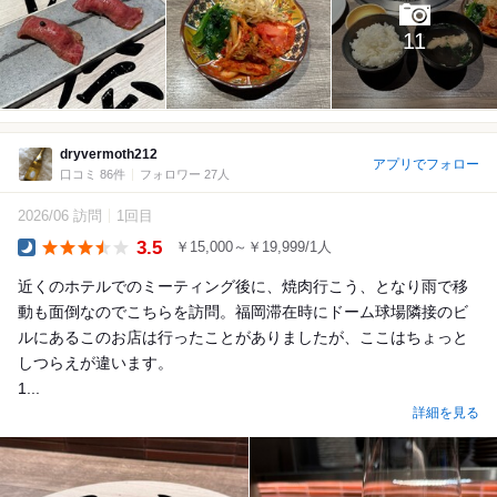
11
dryvermoth212
アプリでフォロー
口コミ 86件
フォロワー 27人
2026/06 訪問
1回目
3.5
￥15,000～￥19,999/1人
Dinner
近くのホテルでのミーティング後に、焼肉行こう、となり雨で移
動も面倒なのでこちらを訪問。福岡滞在時にドーム球場隣接のビ
ルにあるこのお店は行ったことがありましたが、ここはちょっと
しつらえが違います。
1...
詳細を見る