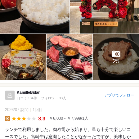
25
KamilleBidan
アプリでフォロー
口コミ 134件
フォロワー 33人
2026/07 訪問
1回目
3.3
￥6,000～￥7,999/1人
Lunch
ランチで利用しました。肉寿司から始まり、量も十分で楽しいコ
ースでした。宮崎牛は意識したことがなかったですが、美味しか