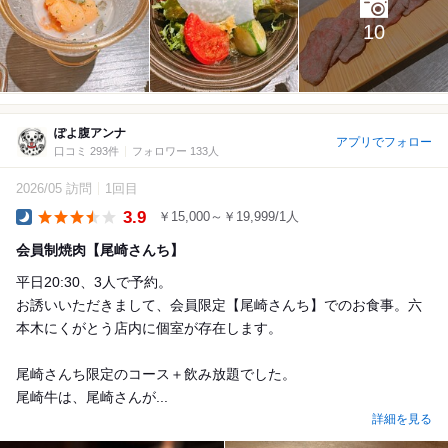
10
ぽよ腹アンナ
アプリでフォロー
口コミ 293件
フォロワー 133人
2026/05 訪問
1回目
3.9
￥15,000～￥19,999/1人
Dinner
会員制焼肉【尾崎さんち】
平日20:30、3人で予約。
お誘いいただきまして、会員限定【尾崎さんち】でのお食事。六
本木にくがとう店内に個室が存在します。
尾崎さんち限定のコース＋飲み放題でした。
尾崎牛は、尾崎さんが...
詳細を見る