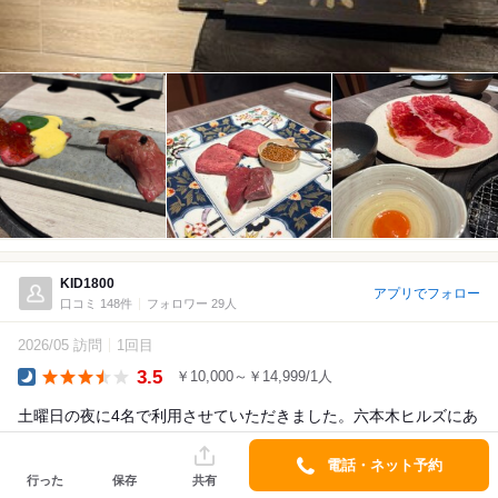
KID1800
アプリでフォロー
口コミ 148件
フォロワー 29人
2026/05 訪問
1回目
3.5
￥10,000～￥14,999/1人
Dinner
土曜日の夜に4名で利用させていただきました。六本木ヒルズにあ
り、高級店の雰囲気です。店員の方の接客も非常によく、気持ち
電話・ネット予約
よく焼肉をいただきました。
行った
保存
共有
お肉はもちろん美味しいですが、雰囲気、接客分が入って...