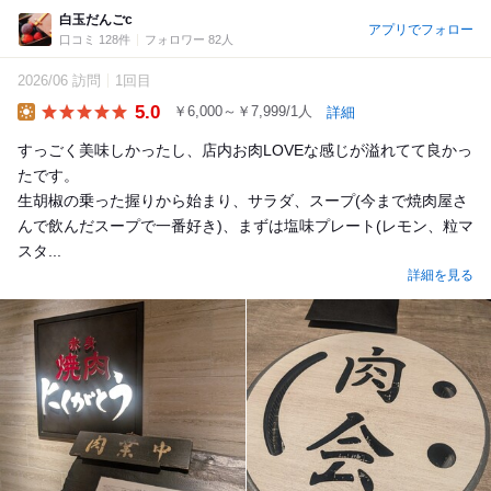
白玉だんごc
アプリでフォロー
口コミ 128件
フォロワー 82人
2026/06 訪問
1回目
5.0
￥6,000～￥7,999/1人
詳細
Lunch
すっごく美味しかったし、店内お肉LOVEな感じが溢れてて良かっ
たです。
生胡椒の乗った握りから始まり、サラダ、スープ(今まで焼肉屋さ
んで飲んだスープで一番好き)、まずは塩味プレート(レモン、粒マ
スタ...
詳細を見る