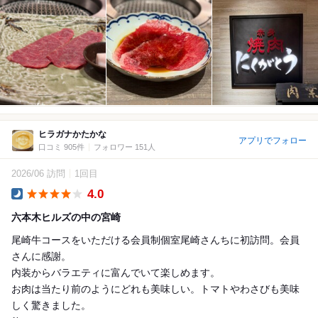
ヒラガナかたかな
アプリでフォロー
口コミ 905件
フォロワー 151人
2026/06 訪問
1回目
4.0
Dinner
六本木ヒルズの中の宮崎
尾崎牛コースをいただける会員制個室尾崎さんちに初訪問。会員
さんに感謝。
内装からバラエティに富んでいて楽しめます。
お肉は当たり前のようにどれも美味しい。トマトやわさびも美味
しく驚きました。