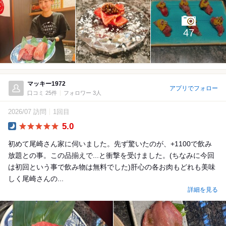
47
マッキー1972
アプリでフォロー
口コミ 25件
フォロワー 3人
2026/07 訪問
1回目
5.0
Dinner
初めて尾崎さん家に伺いました。先ず驚いたのが、+1100で飲み
放題との事。この品揃えで...と衝撃を受けました。(ちなみに今回
は初回という事で飲み物は無料でした)肝心の各お肉もどれも美味
しく尾崎さんの...
詳細を見る