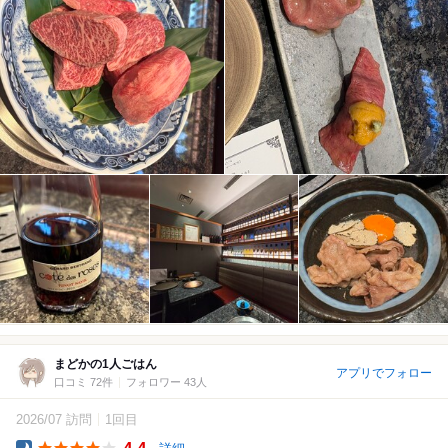
まどかの1人ごはん
アプリでフォロー
口コミ 72件
フォロワー 43人
2026/07 訪問
1回目