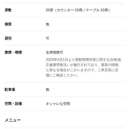
席数
20席（カウンター 10席／テーブル 10席）
個室
無
貸切
可
禁煙・喫煙
全席喫煙可
2020年4月1日より受動喫煙対策に関する法律(改
正健康増進法）が施行されており、最新の情報
と異なる場合がございますので、ご来店前に店
舗にご確認ください。
駐車場
無
空間・設備
オシャレな空間
メニュー