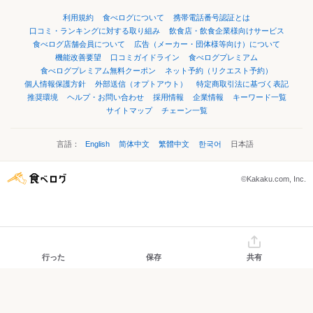
利用規約
食べログについて
携帯電話番号認証とは
口コミ・ランキングに対する取り組み
飲食店・飲食企業様向けサービス
食べログ店舗会員について
広告（メーカー・団体様等向け）について
機能改善要望
口コミガイドライン
食べログプレミアム
食べログプレミアム無料クーポン
ネット予約（リクエスト予約）
個人情報保護方針
外部送信（オプトアウト）
特定商取引法に基づく表記
推奨環境
ヘルプ・お問い合わせ
採用情報
企業情報
キーワード一覧
サイトマップ
チェーン一覧
言語：
English
简体中文
繁體中文
한국어
日本語
©Kakaku.com, Inc.
行った
保存
共有