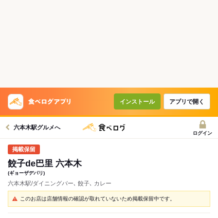
インストール
アプリで開く
六本木駅グルメへ
ログイン
餃子de巴里 六本木
(ギョーザデパリ)
六本木駅/ダイニングバー､ 餃子､ カレー
このお店は店舗情報の確認が取れていないため掲載保留中です。