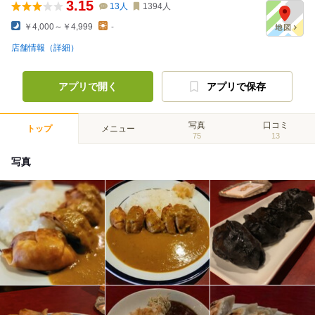
3.15
13
人
1394
人
￥4,000～￥4,999
-
店舗情報（詳細）
アプリで開く
アプリで保存
写真
口コミ
トップ
メニュー
75
13
写真