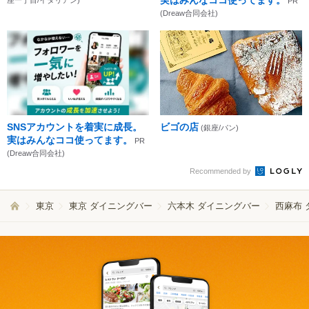
PR
(Dreaw合同会社)
SNSアカウントを着実に成長。
ビゴの店
(銀座/パン)
実はみんなココ使ってます。
PR
(Dreaw合同会社)
Recommended by
東京
東京 ダイニングバー
六本木 ダイニングバー
西麻布 