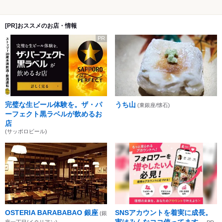
[PR]おススメのお店・情報
PR
完璧な生ビール体験を。ザ・パ
うち山
(東銀座/懐石)
ーフェクト黒ラベルが飲めるお
店
(サッポロビール)
OSTERIA BARABABAO 銀座
SNSアカウントを着実に成長。
(銀
実はみんなココ使ってます。
座一丁目/イタリアン)