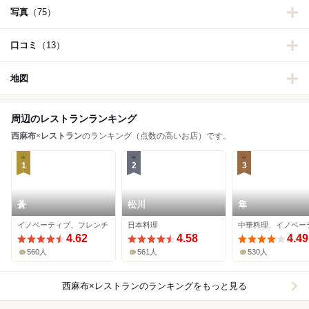
写真
（75）
口コミ
（13）
地図
周辺のレストランランキング
西麻布
×
レストラン
のランキング（点数の高いお店）です。
1
2
3
蒼
松川
隼
イノベーティブ、フレンチ
日本料理
中華料理、イノベー
4.62
4.58
4.49
560人
561人
530人
西麻布×レストラン
のランキングをもっと見る