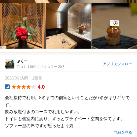
10
ぷくー
アプリでフォロー
口コミ 119件
フォロワー 20人
2026/06 訪問
1回目
4.0
Dinner
会社接待で利用。8名までの個室ということだが7名がギリギリで
す。
飲み放題付きのコースで利用しやすい。
トイレも個室内にあり、ずっとプライベート空間を保てます。
ソファー型の席ですが思ったより気...
詳細を見る