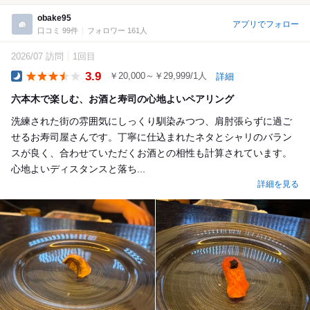
obake95
アプリでフォロー
口コミ 99件
フォロワー 161人
2026/07 訪問
1回目
3.9
￥20,000～￥29,999/1人
詳細
Dinner
六本木で楽しむ、お酒と寿司の心地よいペアリング
洗練された街の雰囲気にしっくり馴染みつつ、肩肘張らずに過ご
せるお寿司屋さんです。丁寧に仕込まれたネタとシャリのバラン
スが良く、合わせていただくお酒との相性も計算されています。
心地よいディスタンスと落ち...
詳細を見る