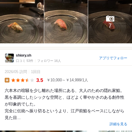
7
shiory.sh
アプリでフォロー
口コミ 53件
フォロワー 16人
2026/05 訪問
1回目
3.5
￥10,000～￥14,999/1人
Lunch
六本木の喧騒を少し離れた場所にある、大人のための隠れ家鮨。
黒を基調にしたシックな空間と、ほどよく華やかさのある創作性
が印象的でした。
完全に伝統へ振り切るというより、江戸前鮨をベースにしながら
見た目...
詳細を見る