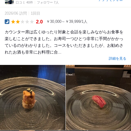
口コミ 40件
フォロワー 7人
2026/06 訪問
1回目
2.0
￥30,000～￥39,999/1人
Dinner
カウンター席は広くゆったり対象と会話を楽しみながらお食事を
楽しむことができました。お寿司一つひとつ非常に手間がかかっ
ているのがわかりました。コースをいただきましたが、お勧めさ
れたお酒も非常にお料理に合...
詳細を見る