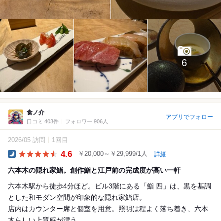
6
食ノ介
アプリでフォロー
口コミ 403件
フォロワー 906人
2026/05 訪問
1回目
4.6
￥20,000～￥29,999/1人
詳細
Dinner
六本木の隠れ家鮨。創作鮨と江戸前の完成度が高い一軒
六本木駅から徒歩4分ほど。ビル3階にある「鮨 四」は、黒を基調
とした和モダン空間が印象的な隠れ家鮨店。
店内はカウンター席と個室を用意。照明は程よく落ち着き、六本
木らしい上質感が漂う。