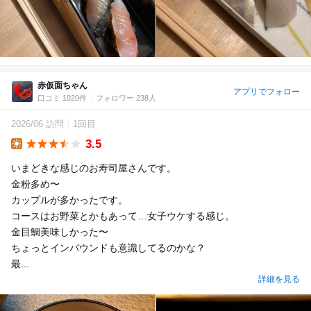
赤仮面ちゃん
アプリでフォロー
口コミ 1020件
フォロワー 238人
2026/06 訪問
1回目
3.5
Lunch
いまどきな感じのお寿司屋さんです。
金粉多め〜
カップルが多かったです。
コースはお野菜とかもあって…女子ウケする感じ。
金目鯛美味しかった〜
ちょっとインバウンドも意識してるのかな？
最...
詳細を見る