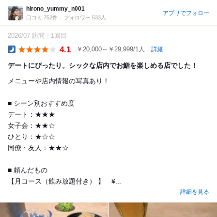
hirono_yummy_n001
アプリでフォロー
口コミ 752件
フォロワー 533人
2026/07 訪問
1回目
4.1
￥20,000～￥29,999/1人
詳細
Dinner
デートにぴったり。シックな店内でお鮨を楽しめる店でした！
メニューや店内情報の写真あり！
■ シーン別おすすめ度
デート：★★★
女子会：★★☆
ひとり：★☆☆
同僚・友人：★★☆
■ 頼んだもの
【月コース（飲み放題付き） 】 ¥...
詳細を見る