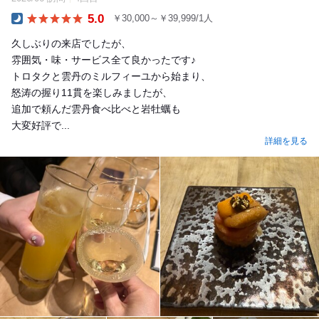
5.0
￥30,000～￥39,999/1人
Dinner
久しぶりの来店でしたが、
雰囲気・味・サービス全て良かったです♪
トロタクと雲丹のミルフィーユから始まり、
怒涛の握り11貫を楽しみましたが、
追加で頼んだ雲丹食べ比べと岩牡蠣も
大変好評で...
詳細を見る