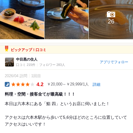
26
ピックアップ！口コミ
中目黒の住人
アプリでフォロー
口コミ 215件
フォロワー 283人
2026/04 訪問
1回目
4.2
￥20,000～￥29,999/1人
詳細
Dinner
料理・空間・接客全てが最高級！！！
本日は六本木にある「鮨 四」というお店に伺いました！
アクセスは六本木駅から歩いて5,6分ほどのところに位置していて
アクセスはいいです！