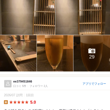
29
ee379451846
アプリでフォロー
口コミ 5件
フォロワー 2人
2026/07 訪問
1回目
5.0
Lunch