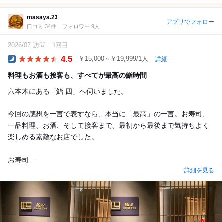
masaya.23
アプリでフォロー
口コミ 34件
フォロワー 9人
2026/07 訪問
1回目
4.5
￥15,000～￥19,999/1人
詳細
Dinner
料理もお酒も接客も、すべてが最高の鮨時間
六本木にある「鮨 四」へ伺いました。
今回の感想を一言で表すなら、本当に「最高」の一言。お寿司、
一品料理、お酒、そして接客まで、最初から最後まで気持ちよく
楽しめる素敵なお店でした。
お寿司...
詳細を見る