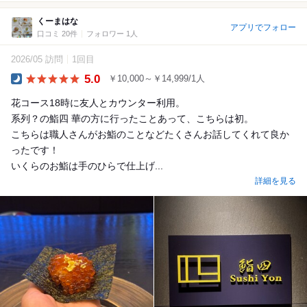
くーまはな
アプリでフォロー
口コミ 20件
フォロワー 1人
2026/05 訪問
1回目
5.0
￥10,000～￥14,999/1人
Dinner
花コース18時に友人とカウンター利用。
系列？の鮨四 華の方に行ったことあって、こちらは初。
こちらは職人さんがお鮨のことなどたくさんお話してくれて良か
ったです！
いくらのお鮨は手のひらで仕上げ...
詳細を見る