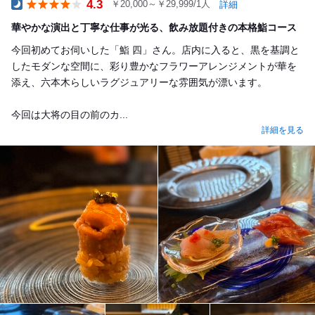
4.3
￥20,000～￥29,999/1人
詳細
Dinner
華やかな演出と丁寧な仕事が光る、飲み放題付きの本格鮨コース
今回初めてお伺いした「鮨 四」さん。店内に入ると、黒を基調と
したモダンな空間に、彩り豊かなフラワーアレンジメントが華を
添え、六本木らしいラグジュアリーな雰囲気が漂います。
今回は大将の目の前のカ...
詳細を見る