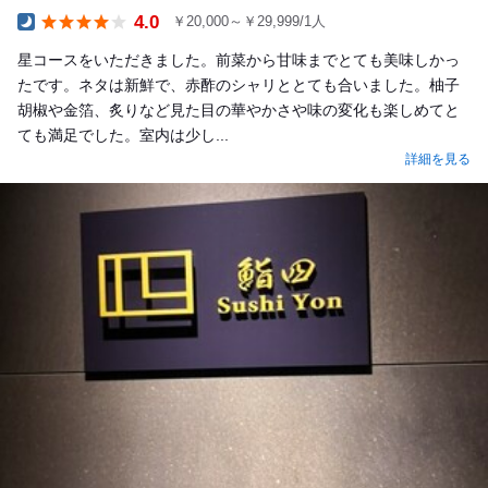
4.0
￥20,000～￥29,999/1人
Dinner
星コースをいただきました。前菜から甘味までとても美味しかっ
たです。ネタは新鮮で、赤酢のシャリととても合いました。柚子
胡椒や金箔、炙りなど見た目の華やかさや味の変化も楽しめてと
ても満足でした。室内は少し...
詳細を見る