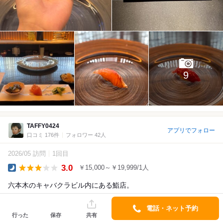
9
TAFFY0424
アプリでフォロー
口コミ 176件
フォロワー 42人
2026/05 訪問
1回目
3.0
￥15,000～￥19,999/1人
Dinner
六本木のキャバクラビル内にある鮨店。
見た目は華やかで写真映えはするが、肝心の寿司は14,000円とい
電話・ネット予約
行った
保存
共有
う価格を考えると物足りない。