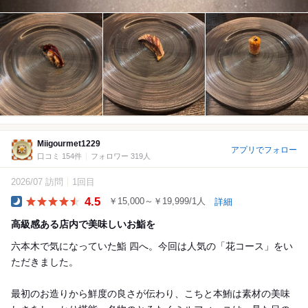
Miigourmet1229
アプリでフォロー
口コミ 154件
フォロワー 319人
2026/07 訪問
1回目
4.5
￥15,000～￥19,999/1人
詳細
Dinner
高級感ある店内で美味しいお鮨を
六本木で気になっていた鮨 四へ。今回は人気の「花コース」をい
ただきました。
最初のお造りから鮮度の良さが伝わり、こちと本鮪は素材の美味