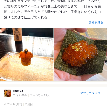
夫の誕生日ランチで利用しました。最初に提供された「とろたく
と雲丹のミルフィーユ」が想像以上の美味しさで、一口目から感
動しました。見た目もとても華やかでした。手巻きにいくらを山
盛りにのせて仕上げてくれる...
詳細を見る
jimmy-t
アプリでフォロー
口コミ 62件
フォロワー 23人
2026/06 訪問
2回目