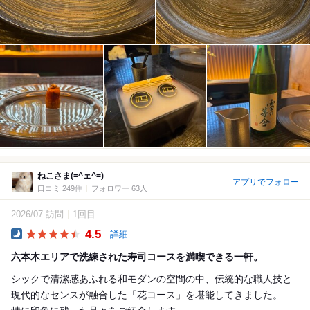
ねこさま(=^ェ^=)
アプリでフォロー
口コミ 249件
フォロワー 63人
2026/07 訪問
1回目
4.5
詳細
Dinner
六本木エリアで洗練された寿司コースを満喫できる一軒。
シックで清潔感あふれる和モダンの空間の中、伝統的な職人技と
現代的なセンスが融合した「花コース」を堪能してきました。