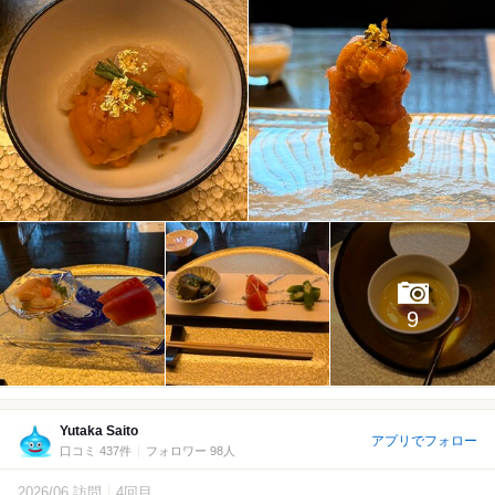
9
Yutaka Saito
アプリでフォロー
口コミ 437件
フォロワー 98人
2026/06 訪問
4回目