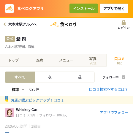
インストール
アプリで開く
六本木駅グルメへ
ログイン
鮨 四
公式
六本木駅/寿司､ 海鮮
写真
口コミ
トップ
座席
メニュー
7811
610
すべて
夜
昼
フォロー中
口コミ検索をするには？
623件
お店が選ぶピックアップ！口コミ
Whiskey Cat
アプリでフォロー
口コミ 361件
フォロワー 1063人
2026/06 訪問
1回目