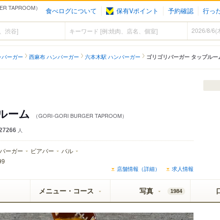
R TAPROOM）
食べログについて
保有Vポイント
予約確認
行っ
ンバーガー
西麻布 ハンバーガー
六本木駅 ハンバーガー
ゴリゴリバーガー タップルー
プルーム
（GORI-GORI BURGER TAPROOM）
27266
人
バーガー
ビアバー
バル
99
店舗情報（詳細）
求人情報
メニュー・コース
写真
1984