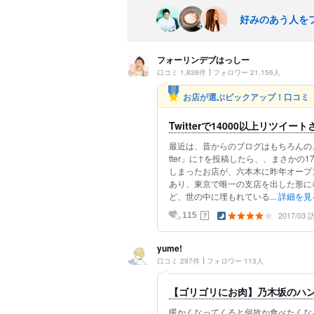
好みのあう人を
フォーリンデブはっしー
口コミ 1,838件
フォロワー 21,156人
お店が選ぶピックアップ！口コミ
Twitterで14000以上リツ
最近は、昔からのブログはもちろんのこ
tter」に↑を投稿したら、、まさかの1
しまったお店が、六本木に昨年オープ
あり、東京で唯一の支店を出した形に
ど、世の中に埋もれている...
詳細を見
2017/03
？
115
yume!
口コミ 297件
フォロワー 113人
【ゴリゴリにお肉】乃木坂のハ
暖かくなってくると何故か食べたくな