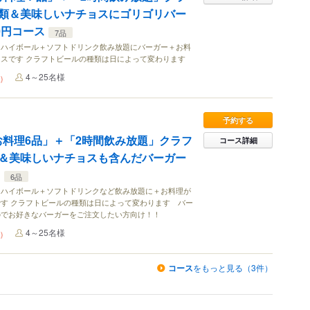
類＆美味しいナチョスにゴリゴリバー
0円コース
7品
＋ハイボール＋ソフトドリンク飲み放題にバーガー＋お料
スです クラフトビールの種類は日によって変わります
4～25名様
)
予約する
!「お料理6品」＋「2時間飲み放題」クラフ
コース詳細
＆美味しいナチョスも含んだバーガー
ス
6品
＋ハイボール＋ソフトドリンクなど飲み放題に＋お料理が
す クラフトビールの種類は日によって変わります バー
のでお好きなバーガーをご注文したい方向け！！
4～25名様
)
コース
をもっと見る（3件）