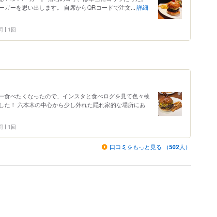
ガーを思い出します。 自席からQRコードで注文...
詳細
問
1回
ー食べたくなったので、インスタと食べログを見て色々検
した！ 六本木の中心から少し外れた隠れ家的な場所にあ
問
1回
口コミ
をもっと見る （
502
人）