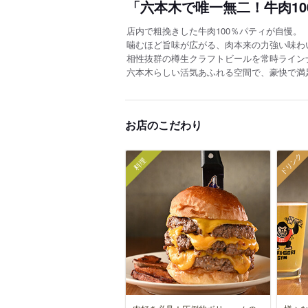
「六本木で唯一無二！牛肉10
店内で粗挽きした牛肉100％パティが自慢。
噛むほど旨味が広がる、肉本来の力強い味わ
相性抜群の樽生クラフトビールを常時ライン
六本木らしい活気あふれる空間で、豪快で満
お店のこだわり
ドリンク
料理