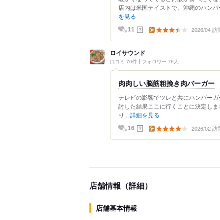
店内は米国テイストで、沖縄のハンバー
を見る
2026/04 訪
？
11
ロイサウンド
口コミ 70件
フォロワー 76人
肉肉しい脳筋粗挽き肉バーガー
テレビの影響でツレと共にハンバーガ
討した結果ここに行くことに決定しま
り...
詳細を見る
2026/02 訪
？
16
店舗情報（詳細）
店舗基本情報