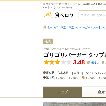
ゴリゴリバーガー タップルーム（GORI-GORI BURGE
- 六本木（ハンバーガー）
食べログ
食べログ
東京
東京 ハンバーガー
六本木 ハ
公式
圧倒的なボリューム唯一無二のバーガー
ゴリゴリバーガー タッ
3.48
502
人
最寄り駅：
六本木駅
[
東京
]
ジャンル：
ハン
予算：
￥2,000～￥2,999
￥1,000～￥1,9
トップ
座席