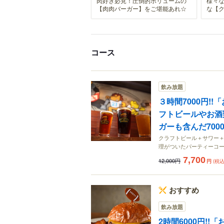
肉好き必見！圧倒的ボリュームの
様々
【肉肉バーガー】をご堪能あれ☆
な【
コース
飲み放題
３時間7000円!
フトビールやお酒
ガーも含んだ700
クラフトビール＋サワー
理がついたパーティーコー
7,700
12,000円
円
(税込
おすすめ
飲み放題
2時間6000円!