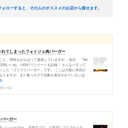
フォローすると、その人のオススメのお店から探せます。
イートされてしまったフォトジェ肉バーガー
と、SNSもがんばって更新していますが… 先日、「Twi
7326いいね、14341リツイートを記録！ そんなバズって
ンした「ゴリゴリバーガー」です。 ここは大阪に本店が
なりますが、まだ食べログで点数も表示されていないほ
る
 訪問
1回
ンバーガー
る ハンバーガー。 店名のゴリ、は本当にゴリラだった。