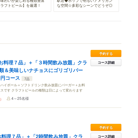
な味わいが楽しめる種類豊富
駅近◆ポップで明るいアメリカン
クラフトビール】を厳選！
な空間☆多彩なシーンでどうぞ◎
予約する
!「お料理７品」＋「３時間飲み放題」クラ
コース詳細
類＆美味しいナチョスにゴリゴリバー
0円コース
7品
＋ハイボール＋ソフトドリンク飲み放題にバーガー＋お料
スです クラフトビールの種類は日によって変わります
4～25名様
)
予約する
!「お料理７品」＋「2時間飲み放題」クラ
コース詳細