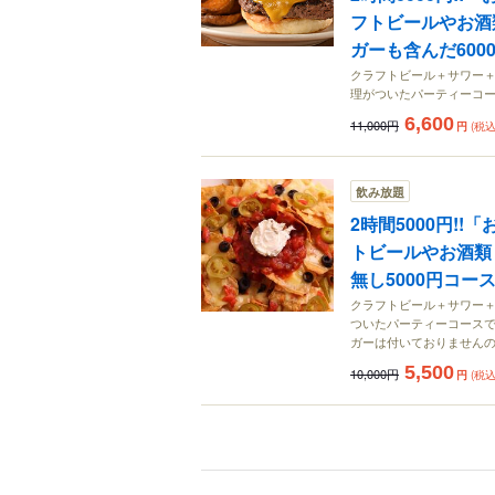
フトビールやお酒
ガーも含んだ600
クラフトビール＋サワー
理がついたパーティーコー
6,600
11,000円
円
(税込
飲み放題
2時間5000円!
トビールやお酒類
無し5000円コー
クラフトビール＋サワー
ついたパーティーコースで
ガーは付いておりません
5,500
10,000円
円
(税込