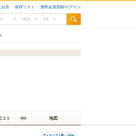
たお店
保存リスト
無料会員登録/ログイン
ム
口コミ
地図
502
ディナーで人数 × 50pt