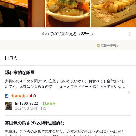
すべての写真を見る（225件）
広告を非表示
口コミ
隠れ家的な飯屋
大将のおすすめを聞きつつ注文するのが良いかも。何食べても全部おいし
いです。席数は少なめなので、ちょっとプライベート感もあって良いなぁ
と思います。季節物を美味しく食べられるのがとって...
4.0
Dinner:
lrn1296
（222）
2024/08 訪問
1回
雰囲気の良さげな小料理屋的な
先輩達とこちらのお店で忘年会的な。六本木駅の地上への出口からは割と