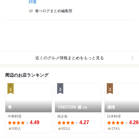
18選
食べログまとめ編集部
近くのグルメ情報まとめをもっと見る
周辺のお店ランキング
1
2
3
隼
YAKITORI 燃 es
感情
中華料理
焼き鳥
日本料理
4.49
4.27
4.26
530人
813人
274人