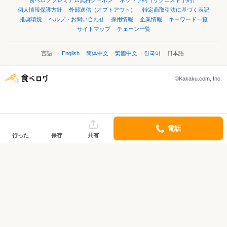
食べログプレミアム無料クーポン
ネット予約（リクエスト予約）
個人情報保護方針
外部送信（オプトアウト）
特定商取引法に基づく表記
推奨環境
ヘルプ・お問い合わせ
採用情報
企業情報
キーワード一覧
サイトマップ
チェーン一覧
言語：
English
简体中文
繁體中文
한국어
日本語
©Kakaku.com, Inc.
電話
行った
保存
共有