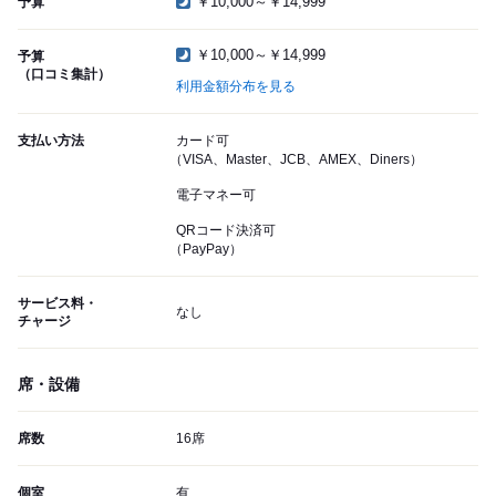
￥10,000～￥14,999
予算
￥10,000～￥14,999
予算
（口コミ集計）
利用金額分布を見る
支払い方法
カード可
（VISA、Master、JCB、AMEX、Diners）
電子マネー可
QRコード決済可
（PayPay）
サービス料・
なし
チャージ
席・設備
席数
16席
個室
有