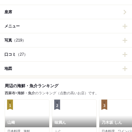
座席
メニュー
写真
（219）
口コミ
（27）
地図
周辺の海鮮・魚介ランキング
西麻布
×
海鮮・魚介
のランキング（点数の高いお店）です。
1
2
3
山﨑
味満ん
乃木坂 しん
日本料理、海鮮
ふぐ