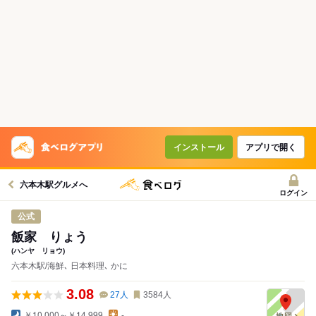
インストール
アプリで開く
六本木駅グルメへ
ログイン
公式
飯家 りょう
(ハンヤ リョウ)
六本木駅/海鮮､ 日本料理､ かに
3.08
27
人
3584
人
￥10,000～￥14,999
-