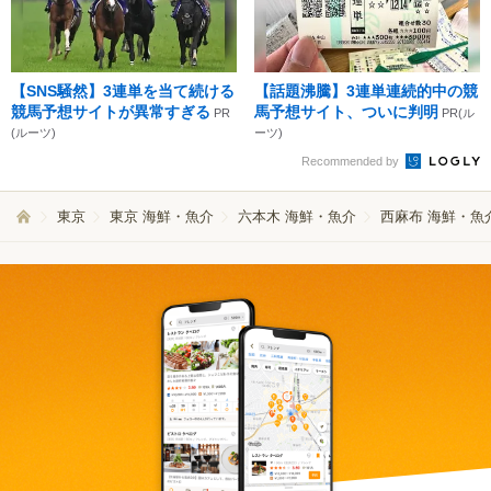
【SNS騒然】3連単を当て続ける
【話題沸騰】3連単連続的中の競
競馬予想サイトが異常すぎる
馬予想サイト、ついに判明
PR
PR(ル
(ルーツ)
ーツ)
Recommended by
東京
東京 海鮮・魚介
六本木 海鮮・魚介
西麻布 海鮮・魚