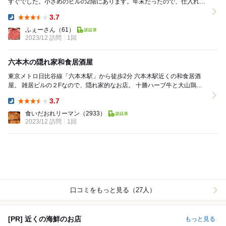
すぐでした。小さめのビルの2階にあります。年末だったので、仕入れの
影響で料理メニューに少し変更があったのが残念でし...
3.7
Dinner:
ふぇーさん
（61）
2023/12 訪問
1回
六本木の隠れ家和食居酒屋
東京メトロ日比谷線「六本木駅」から徒歩2分 六本木駅近くの和食居酒
屋。 雑居ビルの２Fなので、隠れ家的なお店。 十勝ハーブ牛と大山鶏が
おすすめで、 それ以外の料理も...
3.7
Dinner:
食いだおれリーマン
（2933）
2023/12 訪問
1回
口コミをもっと見る（27人）
[PR] 近くの海鮮のお店
もっと見る