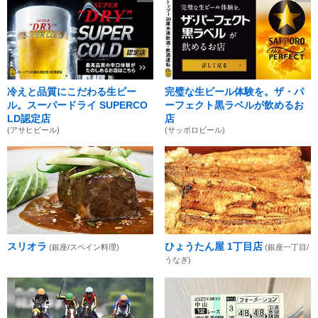
冷えと品質にこだわる生ビー
完璧な生ビール体験を。ザ・パ
ル。スーパードライ SUPERCO
ーフェクト黒ラベルが飲めるお
LD認定店
店
(アサヒビール)
(サッポロビール)
スリオラ
ひょうたん屋 1丁目店
(銀座/スペイン料理)
(銀座一丁目/
うなぎ)