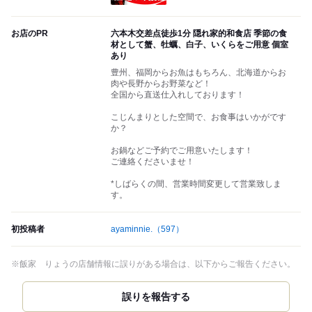
お店のPR
六本木交差点徒歩1分 隠れ家的和食店 季節の食
材として蟹、牡蠣、白子、いくらをご用意 個室
あり
豊州、福岡からお魚はもちろん、北海道からお
肉や長野からお野菜など！
全国から直送仕入れしております！
こじんまりとした空間で、お食事はいかがです
か？
お鍋などご予約でご用意いたします！
ご連絡くださいませ！
*しばらくの間、営業時間変更して営業致しま
す。
初投稿者
ayaminnie.
（597）
※飯家 りょうの店舗情報に誤りがある場合は、以下からご報告ください。
誤りを報告する