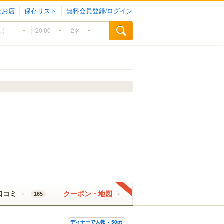
たお店
保存リスト
無料会員登録/ログイン
口コミ
クーポン・地図
165
ディナーで人数 × 50pt