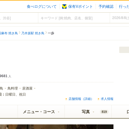
食べログについて
保有Vポイント
予約確認
行っ
西麻布 焼き鳥
乃木坂駅 焼き鳥
一歩
9681
人
鳥
鳥料理
居酒屋
日：
日曜日、祝日
店舗情報（詳細）
求人情報
メニュー・コース
写真
819