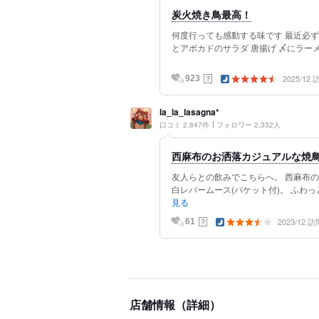
炭火焼き鳥最高！
何度行っても感動する味です 最近必ず
とアボカドのサラダ 唐揚げ 〆にラー
2025/12
？
923
la_la_lasagna*
口コミ 2,847件
フォロワー 2,332人
西麻布のお洒落カジュアルな焼
友人らとの飲みでこちらへ。 西麻布
白レバームース(バケット付)。 ふわっ
見る
2023/12 訪
？
61
店舗情報（詳細）