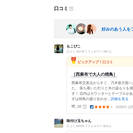
口コミ
？
好みのあう人を
もこぴこ
口コミ 531件
フォロワー 387人
ピックアップ！口コミ
［西麻布で大人の焼鳥］
西麻布交差点からすぐ、乃木坂方面へ
た。 落ち着いた灯りと木の温もりを
す！ 店内はカウンターとテーブルが
ずは焼鳥の盛り合わせ...
詳細を見る
2026/01 訪
？
30
味付け玉ちゃん
口コミ 645件
フォロワー 824人