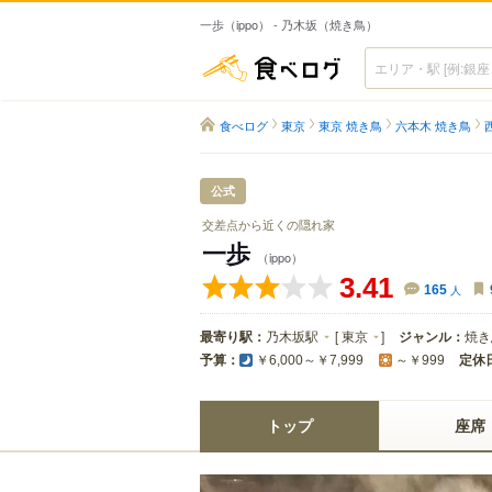
一歩（ippo） - 乃木坂（焼き鳥）
食べログ
食べログ
東京
東京 焼き鳥
六本木 焼き鳥
公式
交差点から近くの隠れ家
一歩
（ippo）
3.41
165
人
最寄り駅：
乃木坂駅
[
東京
]
ジャンル：
焼き
予算：
定休
￥6,000～￥7,999
～￥999
トップ
座席