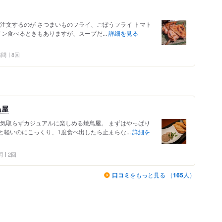
注文するのが さつまいものフライ、ごぼうフライ トマト
メン食べるときもありますが、スープだ...
詳細を見る
 訪問
8回
鳥屋
の気取らずカジュアルに楽しめる焼鳥屋。 まずはやっぱり
と軽いのにこっくり、1度食べ出したら止まらな...
詳細を
問
2回
口コミ
をもっと見る （
165
人）