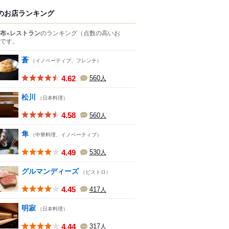
のお店ランキング
布×レストラン
のランキング
（点数の高いお
です。
蒼
（イノベーティブ、フレンチ）
4.62
560
人
松川
（日本料理）
4.58
560
人
隼
（中華料理、イノベーティブ）
4.49
530
人
グルマンディーズ
（ビストロ）
4.45
417
人
明寂
（日本料理）
4.44
317
人