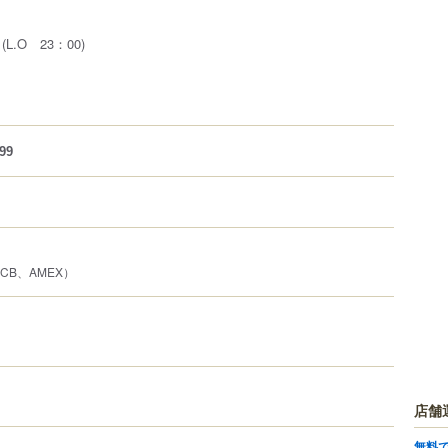
(L.O 23：00)
99
、JCB、AMEX）
店舗
無料