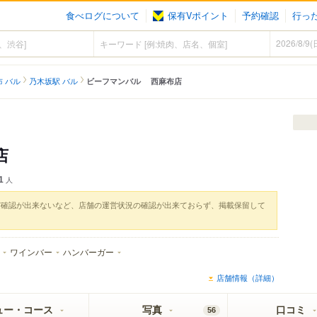
食べログについて
保有Vポイント
予約確認
行っ
 バル
乃木坂駅 バル
ビーフマンバル 西麻布店
店
1
人
実確認が出来ないなど、店舗の運営状況の確認が出来ておらず、掲載保留して
ワインバー
ハンバーガー
店舗情報（詳細）
ュー・コース
写真
口コミ
56