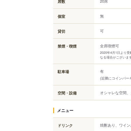
20席
席数
無
個室
可
貸切
全席喫煙可
禁煙・喫煙
2020年4月1日よ
なる場合がございま
有
駐車場
(近隣にコインパー
オシャレな空間、
空間・設備
メニュー
焼酎あり、ワイン
ドリンク