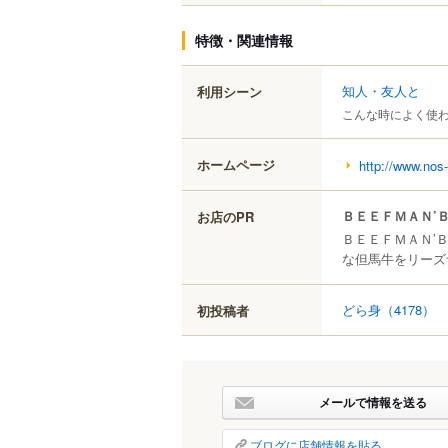
特徴・関連情報
知人・友人と
利用シーン
こんな時によく使
ホームページ
http://www.nos-
ＢＥＥＦＭＡＮ’
お店のPR
ＢＥＥＦＭＡＮ’
な但馬牛をリーズ
どら身
（4178）
初投稿者
メールで情報を送る
ブログに店舗情報を貼る