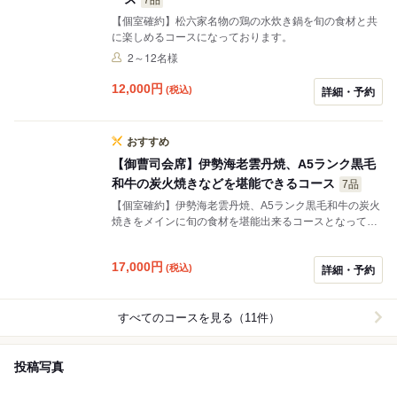
【個室確約】松六家名物の鶏の水炊き鍋を旬の食材と共
に楽しめるコースになっております。
2～12名様
12,000
円
(税込)
詳細・予約
おすすめ
【御曹司会席】伊勢海老雲丹焼、A5ランク黒毛
和牛の炭火焼きなどを堪能できるコース
7品
【個室確約】伊勢海老雲丹焼、A5ランク黒毛和牛の炭火
焼きをメインに旬の食材を堪能出来るコースとなってお
ります。
17,000
円
(税込)
詳細・予約
すべてのコースを見る（11件）
投稿写真