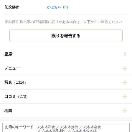
初投稿者
かぼちゃ
（0）
※御曹司 松六家の店舗情報に誤りがある場合は、以下からご報告ください。
誤りを報告する
座席
メニュー
写真
（1314）
口コミ
（270）
地図
お店のキーワード
六本木和食 ／ 六本木接待 ／ 六本木会食
／ 六本木黒毛和牛 ／ 六本木水炊き鍋