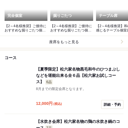
完全個室
掘りごたつ
テーブル席
【2～4名様推奨】ご接待に
【2～4名様推奨】ご接待に
【2～4名様推奨】
おすすめな掘りごたつ個室
おすすめな掘りごたつ個室
感じるテーブル個室
席
席
座席をもっと見る
コース
【夏季限定】松六家名物黒毛和牛のひつまぶし
などを堪能出来る全６品【松六家お試しコー
ス】
6品
8月までの限定会席となります。
12,000
円
(税込)
詳細・予約
【水炊き会席】松六家名物の鶏の水炊き鍋のコ
ース
7品