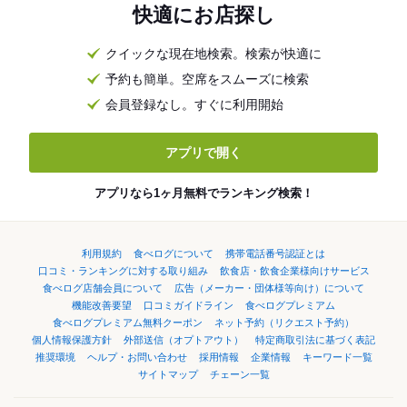
快適にお店探し
クイックな現在地検索。検索が快適に
予約も簡単。空席をスムーズに検索
会員登録なし。すぐに利用開始
アプリで開く
アプリなら1ヶ月無料でランキング検索！
利用規約
食べログについて
携帯電話番号認証とは
口コミ・ランキングに対する取り組み
飲食店・飲食企業様向けサービス
食べログ店舗会員について
広告（メーカー・団体様等向け）について
機能改善要望
口コミガイドライン
食べログプレミアム
食べログプレミアム無料クーポン
ネット予約（リクエスト予約）
個人情報保護方針
外部送信（オプトアウト）
特定商取引法に基づく表記
推奨環境
ヘルプ・お問い合わせ
採用情報
企業情報
キーワード一覧
サイトマップ
チェーン一覧