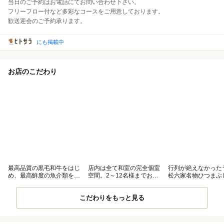
当日のご予約はお電話にてお問い合わせ下さい。
フリーフロー付など多彩なコースをご用意しております。
歓送迎会のご予約承ります。
にも掲載中
お店のこだわり
最高品質の黒毛和牛をはじ
店内は全て和室の完全個室
行列が絶えなかった
め、最高鮮度の魚介類を炭
空間。2～12名様までお迎
松六家名物ひつまぶ
火焼で
え致します
活！
こだわりをもっと見る