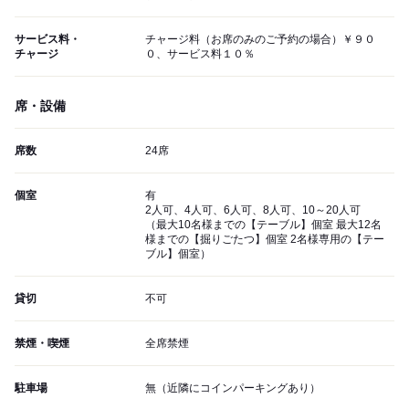
サービス料・
チャージ料（お席のみのご予約の場合）￥９０
チャージ
０、サービス料１０％
席・設備
席数
24席
個室
有
2人可、4人可、6人可、8人可、10～20人可
（最大10名様までの【テーブル】個室 最大12名
様までの【掘りごたつ】個室 2名様専用の【テー
ブル】個室）
貸切
不可
禁煙・喫煙
全席禁煙
駐車場
無（近隣にコインパーキングあり）