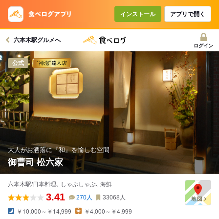
コースで使えるクーポン
戻る
インストール
アプリで開く
六本木駅グルメへ
クーポンを利用せず予約する
ログイン
公式
大人がお洒落に『和』を愉しむ空間
御曹司 松六家
六本木駅/日本料理､ しゃぶしゃぶ､ 海鮮
3.41
270
人
33068
人
￥10,000～￥14,999
￥4,000～￥4,999