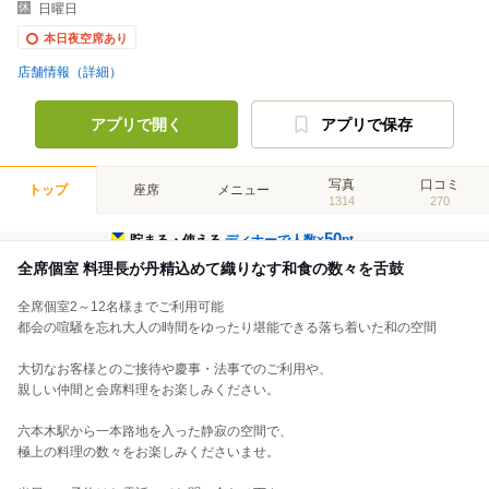
日曜日
本日夜空席あり
店舗情報（詳細）
アプリで開く
アプリで保存
写真
口コミ
トップ
座席
メニュー
1314
270
50
貯まる・使える
ディナーで人数×
pt
全席個室 料理長が丹精込めて織りなす和食の数々を舌鼓
全席個室2～12名様までご利用可能
都会の喧騒を忘れ大人の時間をゆったり堪能できる落ち着いた和の空間
大切なお客様とのご接待や慶事・法事でのご利用や、
親しい仲間と会席料理をお楽しみください。
六本木駅から一本路地を入った静寂の空間で、
極上の料理の数々をお楽しみくださいませ。