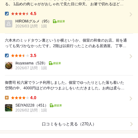
る。 1品めの肉じゃががおしゃれで見た目に仰天。 お箸で切れるほど柔
らかいお肉。 お造りに添えられているツマ(大根)もおしゃれでしかも美味
4.5
しい。 名物の水炊きは10時間？くらい煮込んだスープ濃厚。 自家製っぽ
Dinner:
いポン酢が美味しくてスープとの相性抜群。 締めは雑炊をひつまぶしに
HIROMiグルメ
（95）
変えて。+2000円だけど変える価値あり！
2026/03 訪問
1回
六本木のミッドタウン裏というか横というか、個室の和食のお店。前を通
っても気づかなかったです。2階は以前行ったことのある居酒屋。 丁寧な
仕事が伝わります。 肉寿司は、他のお料理の...
3.5
Dinner:
ikuyasama
（528）
2026/07 訪問
1回
御曹司 松六家でランチ利用しました。個室でゆったりとした落ち着いた
空間の中、4000円ほどの牛ひつまぶしをいただきました。お肉は柔らか
く旨みがしっかり感じられ、そのままでも薬味や出...
4.0
Lunch:
SEIYA0228
（451）
2026/02 訪問
1回
口コミをもっと見る（270人）