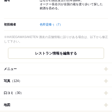
備考
はせがわ酒店直営の日本酒Bar。
オーナー長谷川が全国の蔵を渡り歩いて探した
銘酒を呑める。
初投稿者
色即是喰ぅ
（7）
※HASEGAWASAKETEN 酒友の店舗情報に誤りがある場合は、以下から修正
して下さい。
レストラン情報を編集する
メニュー
写真
（124）
口コミ
（30）
地図