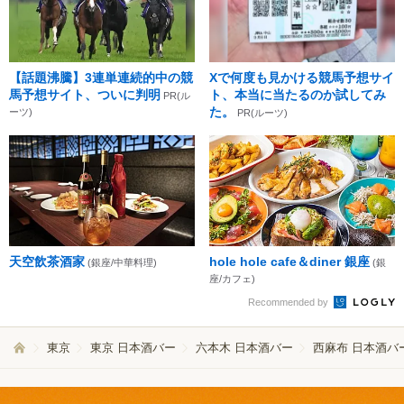
【話題沸騰】3連単連続的中の競
Xで何度も見かける競馬予想サイ
馬予想サイト、ついに判明
ト、本当に当たるのか試してみ
PR(ル
た。
ーツ)
PR(ルーツ)
天空飲茶酒家
hole hole cafe＆diner 銀座
(銀座/中華料理)
(銀
座/カフェ)
Recommended by
東京
東京 日本酒バー
六本木 日本酒バー
西麻布 日本酒バ