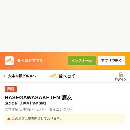
インストール
アプリで開く
六本木駅グルメへ
ログイン
HASEGAWASAKETEN 酒友
(さかとも 【旧店名】酒亭 酒友)
六本木駅/日本酒バー､ バー､ ダイニングバー
このお店は現在閉店しております。