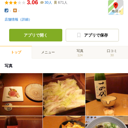
3.06
30
人
671
人
-
-
店舗情報（詳細）
アプリで開く
アプリで保存
写真
口コミ
トップ
メニュー
124
30
写真