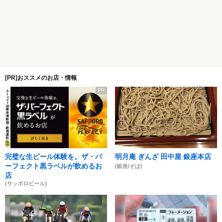
[PR]おススメのお店・情報
PR
完璧な生ビール体験を。ザ・パ
明月庵 ぎんざ 田中屋 銀座本店
ーフェクト黒ラベルが飲めるお
(銀座/そば)
店
(サッポロビール)