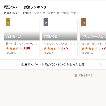
周辺のバー・お酒ランキング
西麻布
×
バー・お酒
のランキング（点数の高いお店）です。
1
2
3
乃木坂 しん
TOSAGE
ブリコラージュ 
ッド アンド カン
日本料理、ワインバー、海鮮
イタリアン、パスタ、ワインバー
ー ダイニング・
3.98
3.75
ェ
3.72
189人
290人
1034人
西麻布×バー・お酒
のランキングをもっと見る
広告を非表示