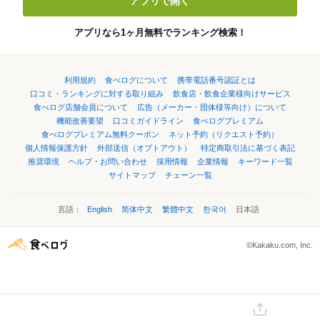
アプリで開く
アプリなら1ヶ月無料でランキング検索！
利用規約
食べログについて
携帯電話番号認証とは
口コミ・ランキングに対する取り組み
飲食店・飲食企業様向けサービス
食べログ店舗会員について
広告（メーカー・団体様等向け）について
機能改善要望
口コミガイドライン
食べログプレミアム
食べログプレミアム無料クーポン
ネット予約（リクエスト予約）
個人情報保護方針
外部送信（オプトアウト）
特定商取引法に基づく表記
推奨環境
ヘルプ・お問い合わせ
採用情報
企業情報
キーワード一覧
サイトマップ
チェーン一覧
言語：
English
简体中文
繁體中文
한국어
日本語
©Kakaku.com, Inc.