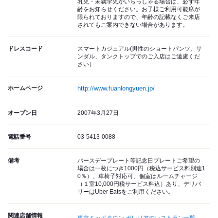
乳児・未就学児がいらっしゃる場合は、必ず年
齢をお知らせください。お子様ご利用可能席が
限られておりますので、年齢の記載なくご来店
されてもご案内できない場合があります。
ドレスコード
スマートカジュアル(男性のショートパンツ、サ
ンダル、タンクトップでのご入店はご遠慮くだ
さい）
ホームページ
http://www.fuanlongyuen.jp/
オープン日
2007年3月27日
電話番号
03-5413-0088
備考
バースデープレート等記念日プレートご希望の
場合は一枚につき1000円（税込サービス料別途1
0％）、車椅子対応可、個室はルームチャージ
（１室10,000円税サービス料込）あり、デリバ
リーはUber Eatsをご利用ください。
関連店舗情報