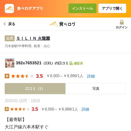
インストール
アプリで開く
戻る
ログイン
ＳＩＬＩＮ 火龍園
公式
乃木坂駅/中華料理､ 飲茶・点心
392c7653521
（131）の口コミ
認証済
3.5
￥8,000～￥9,999/1人
詳細
Lunch
口コミ（1）
写真
2025/01 訪問
1回目
3.5
￥8,000～￥9,999/1人
詳細
Lunch
【最寄駅】
大江戸線六本木駅すぐ