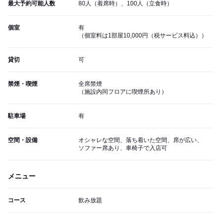
最大予約可能人数
80人（着席時）、100人（立食時）
個室
有
（個室料は1部屋10,000円（税サービス料込））
貸切
可
禁煙・喫煙
全席禁煙
（施設内同フロアに喫煙所あり）
駐車場
有
空間・設備
オシャレな空間、落ち着いた空間、席が広い、
ソファー席あり、車椅子で入店可
メニュー
コース
飲み放題