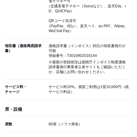
電子マネー可
（交通系電子マネー（Suicaなど）、楽天Edy、i
D、QUICPay）
QRコード決済可
（PayPay、d払い、楽天ペイ、au PAY、Alipay、
WeChat Pay）
領収書（適格簡易請求
適格請求書（インボイス）対応の領収書発行が
書）
可能
登録番号：T3010902018144
※最新の登録状況は国税庁インボイス制度適格
請求書発行事業者公表サイトをご確認いただく
か、店舗にお問い合わせください。
サービス料・
サービス料10%。個室ご利用は1室10,000円（税
チャージ
サービス料込）
席・設備
席数
80席（ソファ席有）