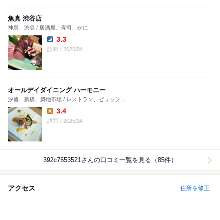
魚真 渋谷店
神泉、渋谷 / 居酒屋、寿司、かに
3.3
Dinner:
訪問：2025/04
オールデイダイニング ハーモニー
汐留、新橋、築地市場 / レストラン、ビュッフェ
3.4
Lunch:
訪問：2025/04
392c7653521
さんの口コミ一覧を見る（85件）
アクセス
住所を修正