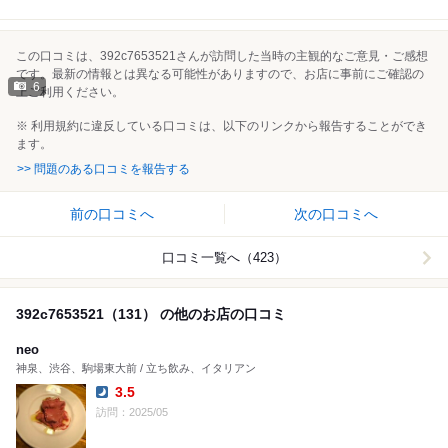
この口コミは、392c7653521さんが訪問した当時の主観的なご意見・ご感想
です。最新の情報とは異なる可能性がありますので、お店に事前にご確認の
6
上ご利用ください。
※ 利用規約に違反している口コミは、以下のリンクから報告することができ
ます。
>> 問題のある口コミを報告する
前の口コミへ
次の口コミへ
口コミ一覧へ（423）
392c7653521（131） の他のお店の口コミ
neo
神泉、渋谷、駒場東大前 / 立ち飲み、イタリアン
3.5
Dinner:
訪問：2025/05