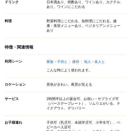
ドリンク
日本酒あり、焼酎あり、ワインあり、カクテル
あり、ワインにこだわる
料理
野菜料理にこだわる、魚料理にこだわる、健
康・美容メニューあり、ベジタリアンメニュー
あり
特徴・関連情報
利用シーン
家族・子供と
接待
知人・友人と
こんな時によく使われます。
ロケーション
景色がきれい、夜景が見える
サービス
2時間半以上の宴会可、お祝い・サプライズ可
（バースデープレート）、ソムリエがいる、テ
イクアウト、デリバリー
お子様連れ
子供可（乳児可、未就学児可、小学生可）、ベ
ビーカー入店可