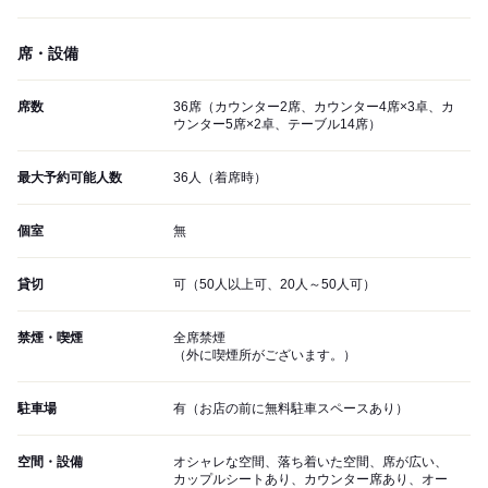
席・設備
席数
36席（カウンター2席、カウンター4席×3卓、カ
ウンター5席×2卓、テーブル14席）
最大予約可能人数
36人（着席時）
個室
無
貸切
可（50人以上可、20人～50人可）
禁煙・喫煙
全席禁煙
（外に喫煙所がございます。）
駐車場
有（お店の前に無料駐車スペースあり）
空間・設備
オシャレな空間、落ち着いた空間、席が広い、
カップルシートあり、カウンター席あり、オー