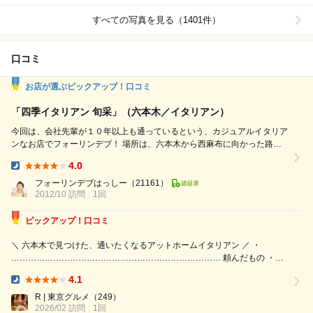
すべての写真を見る（1401件）
口コミ
お店が選ぶピックアップ！口コミ
「四季イタリアン 旬采」（六本木／イタリアン）
今回は、会社先輩が１０年以上も通っているという、カジュアルイタリア
ンなお店でフォーリンデブ！ 場所は、六本木から西麻布に向かった路地
裏。 「四季のイタリアン旬采」、という店名のとおり、 旬のものを使
4.0
った、気軽で家庭的なイタリアンが食べられるところ。 （ちなみに
Dinner:
「菜」ではなく「采」） 【ドリンクメニュー（クリックで拡大）】【フ
フォーリンデブはっしー
（21161）
ードメニュー（クリックで拡大）】【日替わりメニュー（クリック...
2012/10 訪問
1回
ピックアップ！口コミ
＼ 六本木で見つけた、通いたくなるアットホームイタリアン ／ ・
………………………………………………………………… 頼んだもの ・パ
テ ¥1,380 ・いちごとトマトのカプレーゼ ・モッツァレラチーズのオム
4.1
レツ ・渡り蟹トマトクリーム ¥1,900 ・ビアンケッティ ¥1,...
Dinner:
R | 東京グルメ
（249）
2026/02 訪問
1回