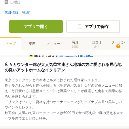
日曜日
店舗情報（詳細）
アプリで開く
アプリで保存
写真
口コミ
クーポン
トップ
座席
メニュー
1281
244
2
50
貯まる・使える
ディナーで人数×
pt
広々カウンター席が大人気◎常連さん地域の方に愛される居心地
の良いアットホームなイタリアン
東京ミッドタウンと六本木ヒルズに挟まれた隠れ家レストラン。
長く愛されながらも進化を続ける《生雲丹パスタ》などの定番メニューに加
え、毎日変わる《黒板メニュー》は野菜ソムリエが厳選した食材で四季の移
ろいを感じられます。
ドリンクはソムリエ資格を持つオーナーシェフがリーズナブル且つ美味しい
ワインをセレクト。
歓迎会に人気の旬采パーティコースは6000円で食べ応え◎中庭の見える大テ
ーブル席で楽しいひと時を。