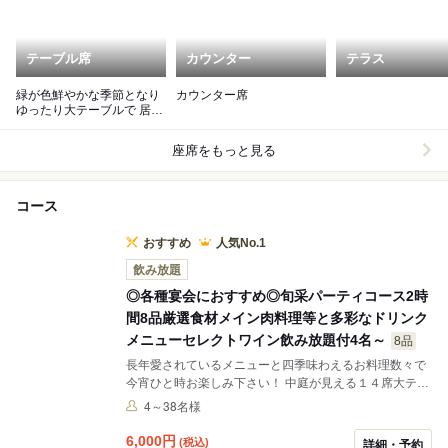
テーブル席
カウンター
テラス
緑が色鮮やかな季節となり
カウンター席
ゆったり大テーブルで 居心
地よいです。
座席をもっと見る
コース
おすすめ
人気No.1
飲み放題
◎各種宴会におすすめ◎旬采パーティコース2時
間8品厳選食材メイン肉料理等と多彩なドリンク
メニューセレクトワイン飲み放題付4名～
8品
長年愛されているメニューと四季味わえるお料理数々で
今宵ひと時お楽しみ下さい！ 中庭が見える１４席大テー
ブルで。 定番コースですので、各種パーティにぴったり
4～38名様
です。
6,000
円
(税込)
詳細・予約