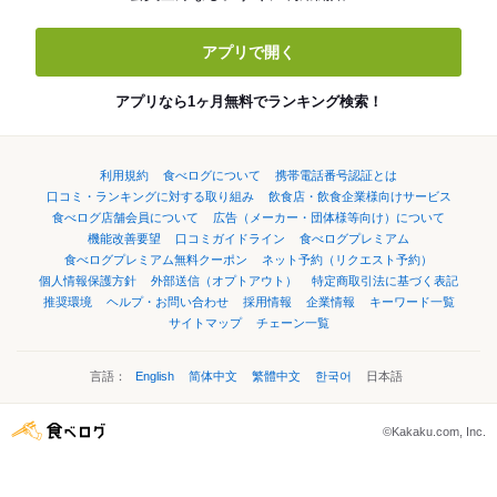
アプリで開く
アプリなら1ヶ月無料でランキング検索！
利用規約
食べログについて
携帯電話番号認証とは
口コミ・ランキングに対する取り組み
飲食店・飲食企業様向けサービス
食べログ店舗会員について
広告（メーカー・団体様等向け）について
機能改善要望
口コミガイドライン
食べログプレミアム
食べログプレミアム無料クーポン
ネット予約（リクエスト予約）
個人情報保護方針
外部送信（オプトアウト）
特定商取引法に基づく表記
推奨環境
ヘルプ・お問い合わせ
採用情報
企業情報
キーワード一覧
サイトマップ
チェーン一覧
言語：
English
简体中文
繁體中文
한국어
日本語
©Kakaku.com, Inc.