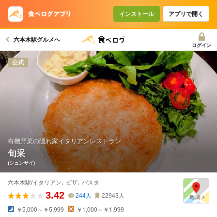
コースで使えるクーポン
戻る
インストール
アプリで開く
六本木駅グルメへ
クーポンを利用せず予約する
ログイン
公式
有機野菜の隠れ家イタリアンレストラン
旬采
(シュンサイ)
六本木駅/イタリアン､ ピザ､ パスタ
3.42
244
人
22943
人
￥5,000～￥5,999
￥1,000～￥1,999