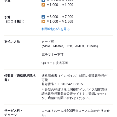
￥5,000～￥5,999
予算
￥1,000～￥1,999
￥6,000～￥7,999
予算
（口コミ集計）
￥1,000～￥1,999
利用金額分布を見る
支払い方法
カード可
（VISA、Master、JCB、AMEX、Diners）
電子マネー不可
QRコード決済不可
領収書（適格簡易請求
適格請求書（インボイス）対応の領収書発行が
書）
可能
登録番号：T1810242933815
※最新の登録状況は国税庁インボイス制度適格
請求書発行事業者公表サイトをご確認いただく
か、店舗にお問い合わせください。
サービス料・
コベルトお一人様500円※コースにはかかりませ
チャージ
ん。