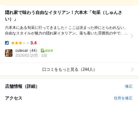
隠れ家で味わう自由なイタリアン！六本木「旬采（しゅんさ
い）」
六本木にある旬采に行ってきました‍♂️ ここは決まった枠にとらわれない、
自由なスタイルが魅力の隠れ家イタリアン。落ち着いた雰囲気の中で、こ
ちらの要望にも応えてくれるような温かみの...
3.4
Dinner:
cutecat
（44）
2026/02 訪問
1回
口コミをもっと見る（244人）
店舗情報（詳細）
修正
アクセス
住所を修正