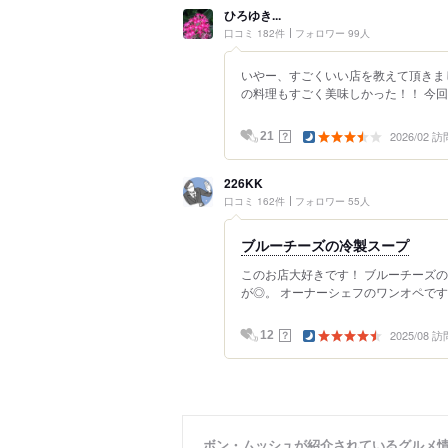
ひろゆき...
口コミ 182件
フォロワー 99人
いやー、すごくいい店を教えて頂きま
の料理もすごく美味しかった！！ 今回は
2026/02 訪
？
21
226KK
口コミ 162件
フォロワー 55人
ブルーチーズの冷製スープ
このお店大好きです！ ブルーチーズの
が◎。 オーナーシェフのワンオペです。
2025/08 訪
？
12
ボン・ムッシュが紹介されているグルメ