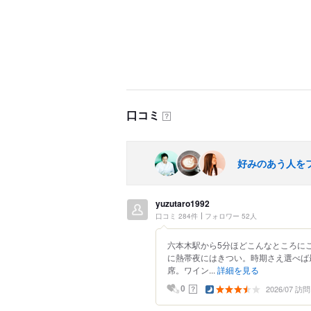
口コミ
？
好みのあう人を
yuzutaro1992
口コミ 284件
フォロワー 52人
六本木駅から5分ほどこんなところに
に熱帯夜にはきつい。時期さえ選べば
席。ワイン...
詳細を見る
2026/07 訪問
？
0