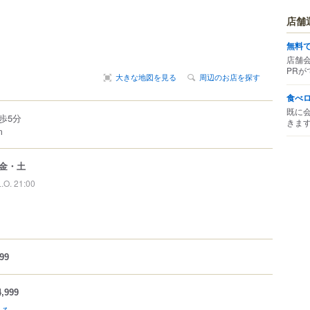
店舗
無料
店舗
PRが
大きな地図を見る
周辺のお店を探す
食べ
既に
歩5分
きま
m
金・土
L.O. 21:00
99
,999
見る