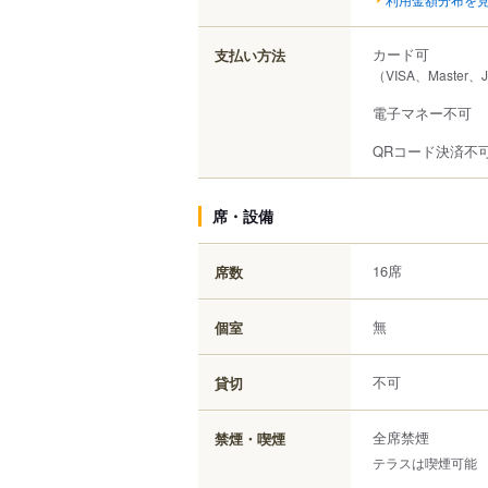
カード可
支払い方法
（VISA、Master、
電子マネー不可
QRコード決済不
席・設備
16席
席数
無
個室
不可
貸切
全席禁煙
禁煙・喫煙
テラスは喫煙可能