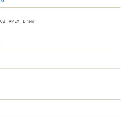
JCB、AMEX、Diners）
可