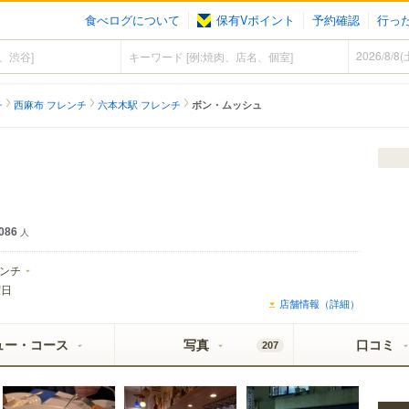
食べログについて
保有Vポイント
予約確認
行っ
チ
西麻布 フレンチ
六本木駅 フレンチ
ボン・ムッシュ
086
人
ンチ
曜日
店舗情報（詳細）
ュー・コース
写真
口コミ
207