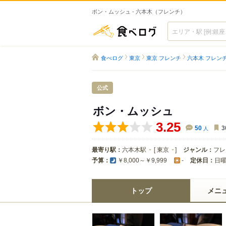
ボン・ムッシュ - 六本木（フレンチ）
食べログ
食べログ
東京
東京 フレンチ
六本木 フレン
公式
ボン・ムッシュ
3.25
50
人
3
最寄り駅：
六本木駅
[
東京
]
ジャンル：
フレ
予算：
定休日：
日
￥8,000～￥9,999
-
トップ
メニ