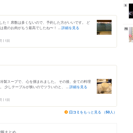
5
した！ 席数は多くないので、予約した方がいいです。 ど
鹿のお肉がもう最高でしたね〜！ ...
詳細を見る
問
1回
冷製スープで、 心を掴まれました。 その後、全ての料理
 少しテーブルが狭いのでツラいのと、 ...
詳細を見る
問
1回
口コミ
をもっと見る （
50
人）
情報まとめ