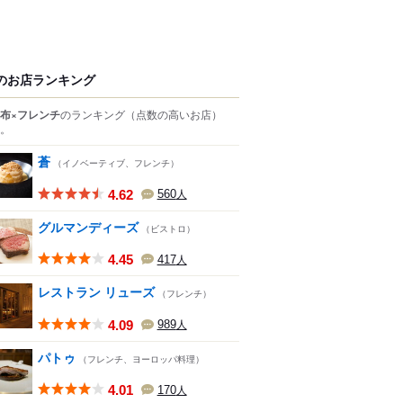
のお店ランキング
布×フレンチ
のランキング
（点数の高いお店）
。
蒼
（イノベーティブ、フレンチ）
4.62
560
人
グルマンディーズ
（ビストロ）
4.45
417
人
レストラン リューズ
（フレンチ）
4.09
989
人
パトゥ
（フレンチ、ヨーロッパ料理）
4.01
170
人