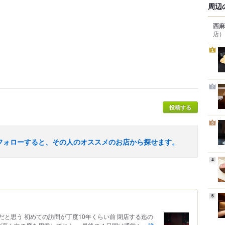
周辺
西麻
店）
1
2
投稿する
3
フォローすると、その人のオススメのお店から探せます。
4
5
と思う 初めての訪問が丁度10年くらい前 閉店する迄の