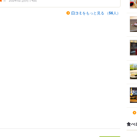
2024/02 訪問
4回
口コミ
をもっと見る （
56
人）
食べ