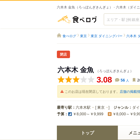
六本木 金魚（ろっぽんぎきんぎょ） - 六本木（ダイ
食べログ
食べログ
東京
東京 ダイニングバー
六本木 
閉店
六本木 金魚
（ろっぽんぎきんぎょ）
3.08
56
人
2
このお店は現在閉店しております。
店舗の掲載
最寄り駅：
六本木駅
[
東京
]
ジャンル：
ダイ
予算：
￥8,000～￥9,999
￥8,000～￥9,9
トップ
メニ