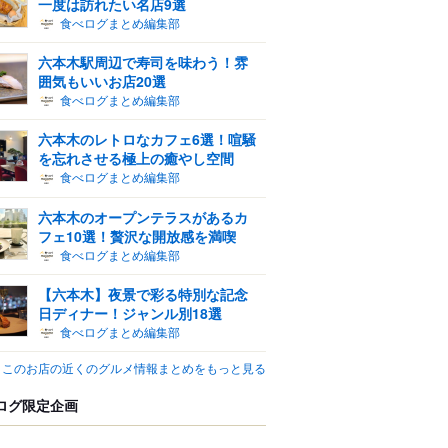
一度は訪れたい名店9選
食べログまとめ編集部
六本木駅周辺で寿司を味わう！雰
囲気もいいお店20選
食べログまとめ編集部
六本木のレトロなカフェ6選！喧騒
を忘れさせる極上の癒やし空間
食べログまとめ編集部
六本木のオープンテラスがあるカ
フェ10選！贅沢な開放感を満喫
食べログまとめ編集部
【六本木】夜景で彩る特別な記念
日ディナー！ジャンル別18選
食べログまとめ編集部
このお店の近くのグルメ情報まとめをもっと見る
ログ限定企画