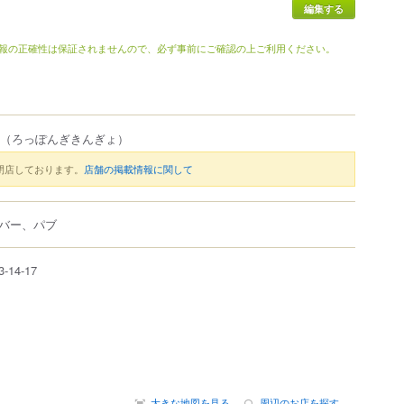
編集する
報の正確性は保証されませんので、必ず事前にご確認の上ご利用ください。
（ろっぽんぎきんぎょ）
閉店しております。
店舗の掲載情報に関して
バー、パブ
3-14-17
大きな地図を見る
周辺のお店を探す