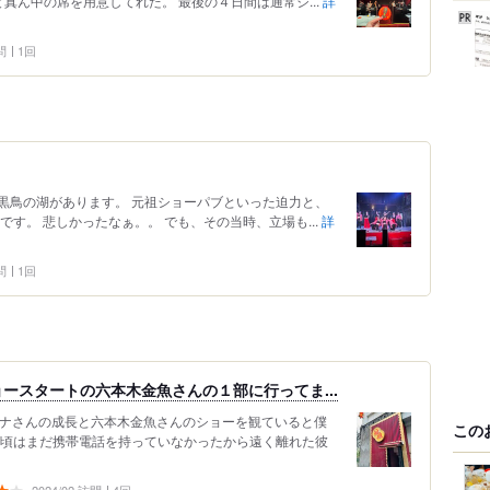
真ん中の席を用意してれた。 最後の４日間は通常シ...
詳
問
1回
黒鳥の湖があります。 元祖ショーパブといった迫力と、
す。 悲しかったなぁ。。 でも、その当時、立場も...
詳
問
1回
ースタートの六本木金魚さんの１部に行ってま...
ハナさんの成長と六本木金魚さんのショーを観ていると僕
この
の頃はまだ携帯電話を持っていなかったから遠く離れた彼