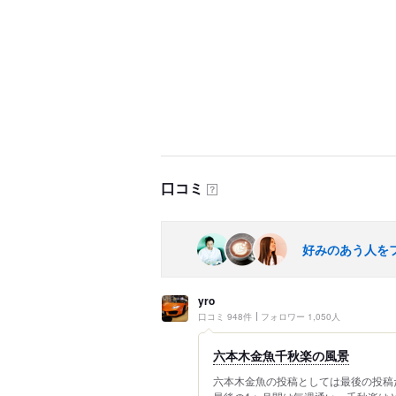
口コミ
？
好みのあう人を
yro
口コミ 948件
フォロワー 1,050人
六本木金魚千秋楽の風景
六本木金魚の投稿としては最後の投稿だ