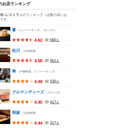
のお店ランキング
布×レストラン
のランキング
（点数の高いお
です。
蒼
（イノベーティブ、フレンチ）
4.62
560
人
松川
（日本料理）
4.58
561
人
隼
（中華料理、イノベーティブ）
4.49
530
人
グルマンディーズ
（ビストロ）
4.45
417
人
明寂
（日本料理）
4.44
317
人