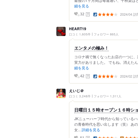
最後の1ヶ月間は毎週通い、千秋楽はど
細を見る
2024/04 訪
？
32
HEART19
口コミ 1,605件
フォロワー 865人
エンタメの極み！
コロナ禍で無くなったお店の一つに、
実力がありました。 でもね。消えたんで
細を見る
2024/02 訪
？
42
えいじ＠
口コミ 3,248件
フォロワー 1,311人
日曜日１５時オープン１６時ショ
JKニューハーフ時代から知っている
の青春時代を思い出します（笑） あ
女...
詳細を見る
？
51