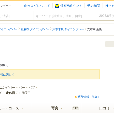
食べログについて
保有Vポイント
予約確認
行っ
ニングバー）
ダイニングバー
西麻布 ダイニングバー
六本木駅 ダイニングバー
六本木 金魚
060
人
情報に関して
ニングバー
バー
パブ
定休日
：
月曜日
99
店舗情報（詳細）
ュー・コース
写真
口コミ
117