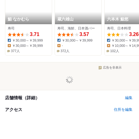
鮨 なかむら
蔵六雄山
六本木 鮨悠
寿司
寿司、海鮮、日本酒バー
寿司、日本料理
3.71
3.57
3.26
￥30,000～￥39,999
￥30,000～￥39,999
￥30,000～￥39,9
Dinner:
Dinner:
Dinner:
￥30,000～￥39,999
-
￥10,000～￥14,9
Lunch:
Lunch:
Lunch:
377人
372人
102人
広告を非表示
店舗情報（詳細）
編集
アクセス
住所を編集