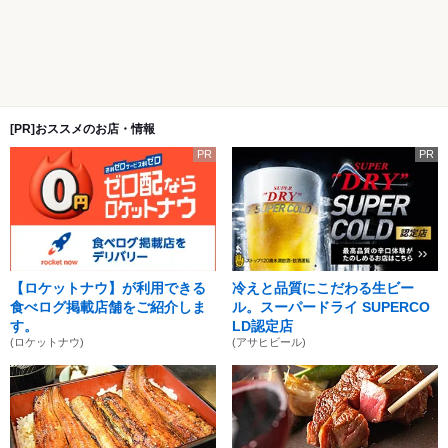
[PR]おススメのお店・情報
PR
PR
【ロケットナウ】が利用できる
冷えと品質にこだわる生ビー
食べログ掲載店舗をご紹介しま
ル。スーパードライ SUPERCO
す。
LD認定店
(ロケットナウ)
(アサヒビール)