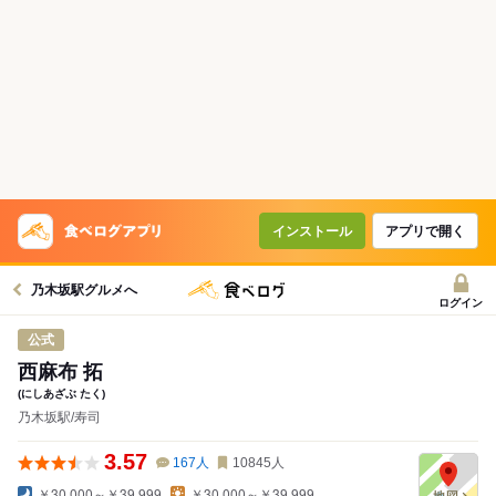
インストール
アプリで開く
乃木坂駅グルメへ
ログイン
公式
西麻布 拓
(にしあざぶ たく)
乃木坂駅/寿司
3.57
167
人
10845
人
￥30,000～￥39,999
￥30,000～￥39,999