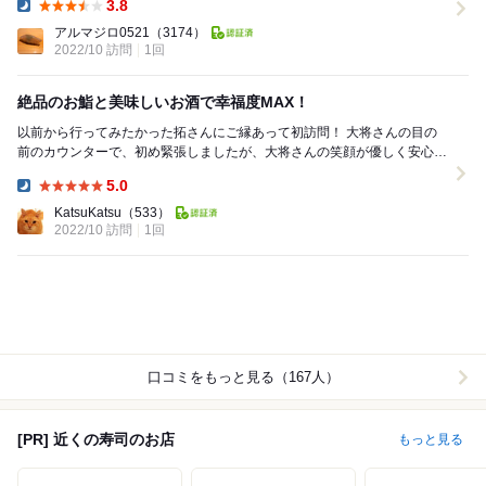
3.8
Dinner:
アルマジロ0521
（3174）
2022/10 訪問
1回
絶品のお鮨と美味しいお酒で幸福度MAX！
以前から行ってみたかった拓さんにご縁あって初訪問！ 大将さんの目の
前のカウンターで、初め緊張しましたが、大将さんの笑顔が優しく安心し
ました いろいろ説明していただけてとても楽し...
5.0
Dinner:
KatsuKatsu
（533）
2022/10 訪問
1回
口コミをもっと見る（167人）
[PR] 近くの寿司のお店
もっと見る