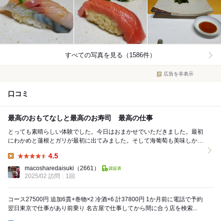
すべての写真を見る（1586件）
広告を非表示
口コミ
最高のおもてなしと最高のお寿司 最高の仕事
とっても素晴らしい体験でした。今日はおまかせでいただきました。最初
にわかめと蓮根とガリが最初に出てみました。そして海葡萄も美味しかっ
たです。これが最高です。そして最初の先付けは菜の...
4.5
Lunch:
macosharedaisuki
（2661）
2025/02 訪問
1回
コース27500円 追加6貫+巻物×2 冷酒×6 計37800円 1か月前に電話で予約
翌日東京で仕事があり前乗り 名古屋で仕事してから間に合う店を検索...