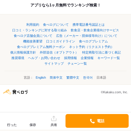
アプリなら1ヶ月無料でランキング検索！
利用規約
食べログについて
携帯電話番号認証とは
口コミ・ランキングに対する取り組み
飲食店・飲食企業様向けサービス
食べログ店舗会員について
広告（メーカー・団体様等向け）について
機能改善要望
口コミガイドライン
食べログプレミアム
食べログプレミアム無料クーポン
ネット予約（リクエスト予約）
個人情報保護方針
外部送信（オプトアウト）
特定商取引法に基づく表記
推奨環境
ヘルプ・お問い合わせ
採用情報
企業情報
キーワード一覧
サイトマップ
チェーン一覧
言語：
English
简体中文
繁體中文
한국어
日本語
©Kakaku.com, Inc.
電話
行った
保存
共有