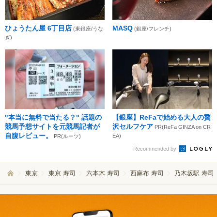
ひょうたん屋 6丁目店
MASQ
(東銀座/うな
(銀座/フレンチ)
ぎ)
"本当に無料で当たる？" 話題の
【銀座】ReFaで始める大人の贅
競馬予想サイトを元競馬記者が
沢セルフケア
PR(ReFa GINZA on CR
自腹レビュー。
EA)
PR(ルーツ)
Recommended by
東京
東京 寿司
六本木 寿司
西麻布 寿司
乃木坂駅 寿司