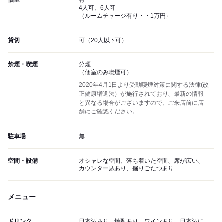
個室
有
4人可、6人可
（ルームチャージ有り・・1万円）
貸切
可（20人以下可）
禁煙・喫煙
分煙
（個室のみ喫煙可）
2020年4月1日より受動喫煙対策に関する法律(改
正健康増進法）が施行されており、最新の情報
と異なる場合がございますので、ご来店前に店
舗にご確認ください。
駐車場
無
空間・設備
オシャレな空間、落ち着いた空間、席が広い、
カウンター席あり、掘りごたつあり
メニュー
ドリンク
日本酒あり、焼酎あり、ワインあり、日本酒に