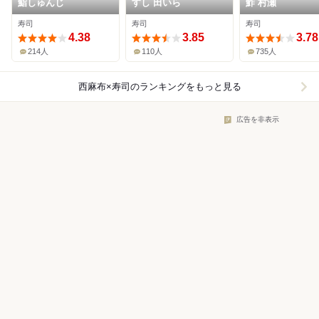
鮨しゅんじ
すし 田いら
鮓 村瀬
寿司
寿司
寿司
4.38
3.85
3.78
214人
110人
735人
西麻布×寿司
のランキングをもっと見る
広告を非表示