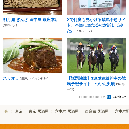
明月庵 ぎんざ 田中屋 銀座本店
Xで何度も見かける競馬予想サイ
ト、本当に当たるのか試してみ
(銀座/そば)
た。
PR(ルーツ)
スリオラ
【話題沸騰】3連単連続的中の競
(銀座/スペイン料理)
馬予想サイト、ついに判明
PR(ル
ーツ)
Recommended by
東京
東京 居酒屋
六本木 居酒屋
西麻布 居酒屋
六本木駅