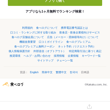
アプリで開く
アプリなら1ヶ月無料でランキング検索！
利用規約
食べログについて
携帯電話番号認証とは
口コミ・ランキングに対する取り組み
飲食店・飲食企業様向けサービス
食べログ店舗会員について
広告（メーカー・団体様等向け）について
機能改善要望
口コミガイドライン
食べログプレミアム
食べログプレミアム無料クーポン
ネット予約（リクエスト予約）
個人情報保護方針
外部送信（オプトアウト）
特定商取引法に基づく表記
推奨環境
ヘルプ・お問い合わせ
採用情報
企業情報
キーワード一覧
サイトマップ
チェーン一覧
言語：
English
简体中文
繁體中文
한국어
日本語
©Kakaku.com, Inc.