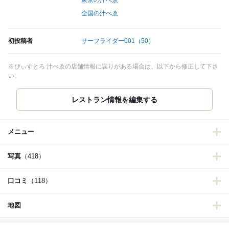
東京の汁べゑ
全国の汁べゑ
初投稿者
サーフライダー001
（50）
※びぃすとろ 汁べゑの店舗情報に誤りがある場合は、以下から修正して下さ
い。
レストラン情報を編集する
メニュー
写真
（418）
口コミ
（118）
地図