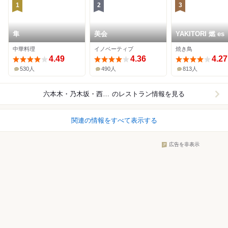
1
2
3
隼
美会
YAKITORI 燃 es
中華料理
イノベーティブ
焼き鳥
4.49
4.36
4.27
530人
490人
813人
六本木・乃木坂・西麻布
のレストラン情報を見る
関連の情報をすべて表示する
広告を非表示