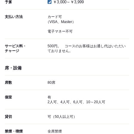
￥3,000～￥3,999
予算
支払い方法
カード可
（VISA、Master）
電子マネー不可
サービス料・
500円。 コースのお客様はお通し代はいただい
チャージ
ておりません。
席・設備
席数
80席
個室
有
2人可、4人可、6人可、10～20人可
貸切
可（50人以上可）
禁煙・喫煙
全席禁煙