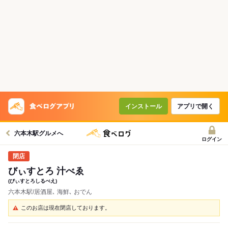
インストール
アプリで開く
六本木駅グルメへ
ログイン
びぃすとろ 汁べゑ
(びぃすとろしるべえ)
六本木駅/居酒屋､ 海鮮､ おでん
このお店は現在閉店しております。