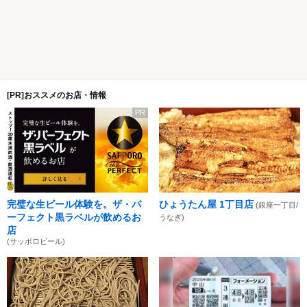
[PR]おススメのお店・情報
PR
完璧な生ビール体験を。ザ・パ
ひょうたん屋 1丁目店
(銀座一丁目/
ーフェクト黒ラベルが飲めるお
うなぎ)
店
(サッポロビール)