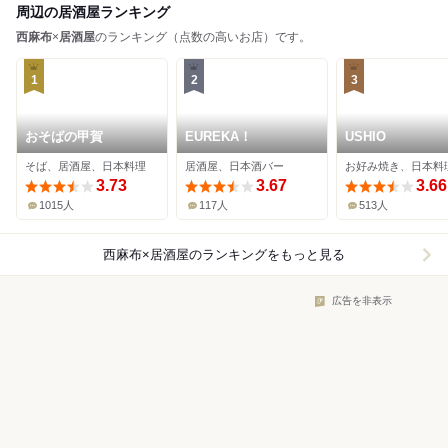
周辺の居酒屋ランキング
西麻布
×
居酒屋
のランキング（点数の高いお店）です。
1
2
3
おそばの甲賀
EUREKA！
USHIO
そば、居酒屋、日本料理
居酒屋、日本酒バー
3.73
3.67
3.66
1015人
117人
513人
西麻布×居酒屋
のランキングをもっと見る
広告を非表示