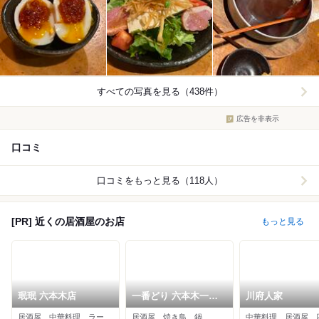
すべての写真を見る（438件）
広告を非表示
口コミ
口コミをもっと見る（118人）
[PR] 近くの居酒屋のお店
もっと見る
珉珉 六本木店
一番どり 六本木一丁
川府人家
目店
居酒屋、中華料理、ラーメン
居酒屋、焼き鳥、鍋