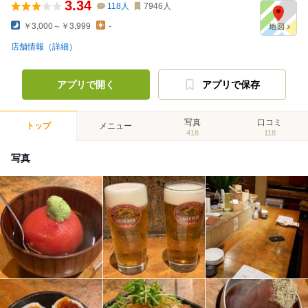
3.34
118
人
7946
人
￥3,000～￥3,999
-
店舗情報（詳細）
アプリで開く
アプリで保存
写真
口コミ
トップ
メニュー
418
118
写真