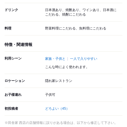
ドリンク
日本酒あり、焼酎あり、ワインあり、日本酒に
こだわる、焼酎にこだわる
料理
野菜料理にこだわる、魚料理にこだわる
特徴・関連情報
利用シーン
家族・子供と
一人で入りやすい
こんな時によく使われます。
ロケーション
隠れ家レストラン
お子様連れ
子供可
初投稿者
どろよい
（45）
※田舎家 西店の店舗情報に誤りがある場合は、以下から修正して下さい。