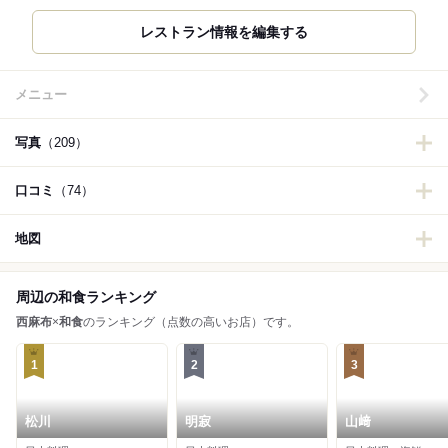
レストラン情報を編集する
メニュー
写真
（209）
口コミ
（74）
地図
周辺の和食ランキング
西麻布
×
和食
のランキング（点数の高いお店）です。
1
2
3
松川
明寂
山﨑