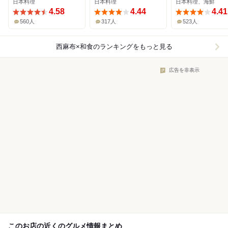
日本料理
日本料理
日本料理、海鮮
4.58
4.44
4.41
560人
317人
523人
西麻布×和食
のランキングをもっと見る
広告を非表示
このお店の近くのグルメ情報まとめ