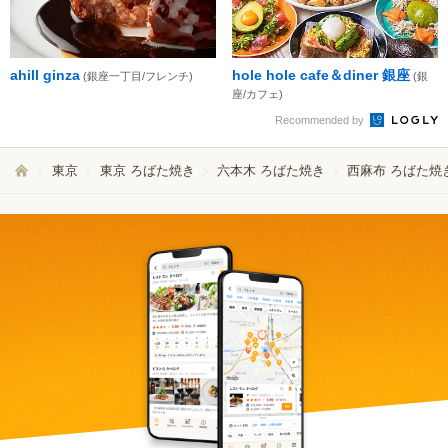
ahill ginza
hole hole cafe＆diner 銀座
(銀座一丁目/フレンチ)
(銀
座/カフェ)
Recommended by
東京
東京 ろばた焼き
六本木 ろばた焼き
西麻布 ろばた焼