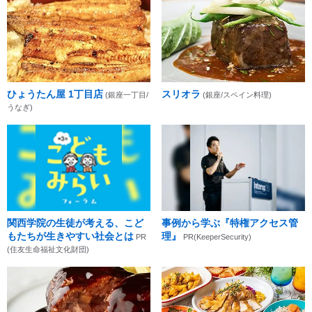
ひょうたん屋 1丁目店
スリオラ
(銀座一丁目/
(銀座/スペイン料理)
うなぎ)
関西学院の生徒が考える、こど
事例から学ぶ『特権アクセス管
もたちが生きやすい社会とは
理』
PR
PR(KeeperSecurity)
(住友生命福祉文化財団)