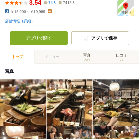
3.54
74
人
7413
人
￥15,000～￥19,999
-
店舗情報（詳細）
アプリで開く
アプリで保存
写真
口コミ
トップ
メニュー
209
74
写真