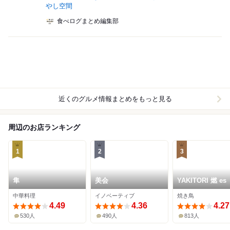
やし空間
食べログまとめ編集部
近くのグルメ情報まとめをもっと見る
周辺のお店ランキング
1
2
3
隼
美会
YAKITORI 燃 es
中華料理
イノベーティブ
焼き鳥
4.49
4.36
4.27
530人
490人
813人