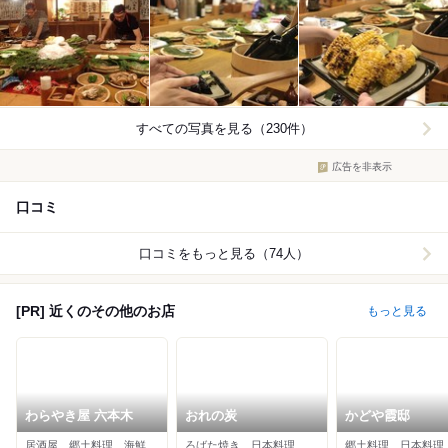
すべての写真を見る（230件）
広告を非表示
口コミ
口コミをもっと見る（74人）
[PR] 近くのその他のお店
もっと見る
わらやき屋 六本木
おれの炭
かどや霞邸
居酒屋、郷土料理、海鮮
ろばた焼き、日本料理、居酒屋