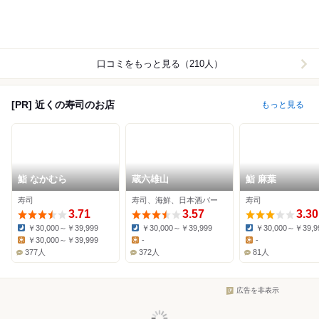
口コミをもっと見る（210人）
[PR] 近くの寿司のお店
もっと見る
鮨 なかむら
蔵六雄山
鮨 麻葉
寿司
寿司、海鮮、日本酒バー
寿司
3.71
3.57
3.30
￥30,000～￥39,999
￥30,000～￥39,999
￥30,000～￥39,9
Dinner:
Dinner:
Dinner:
￥30,000～￥39,999
-
-
Lunch:
Lunch:
Lunch:
377人
372人
81人
広告を非表示