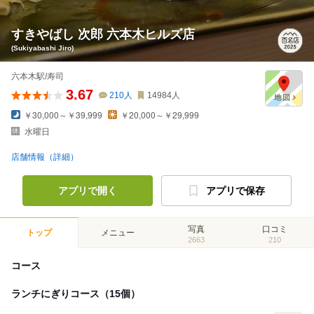
すきやばし 次郎 六本木ヒルズ店
(Sukiyabashi Jiro)
六本木駅/寿司
3.67
210
人
14984
人
￥30,000～￥39,999
￥20,000～￥29,999
水曜日
店舗情報（詳細）
アプリで開く
アプリで保存
写真
口コミ
トップ
メニュー
2663
210
コース
ランチにぎりコース（15個）