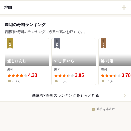
地図
周辺の寿司ランキング
西麻布
×
寿司
のランキング（点数の高いお店）です。
1
2
3
鮨しゅんじ
すし 田いら
鮓 村瀬
寿司
寿司
寿司
4.38
3.85
3.78
213人
110人
735人
西麻布×寿司
のランキングをもっと見る
広告を非表示