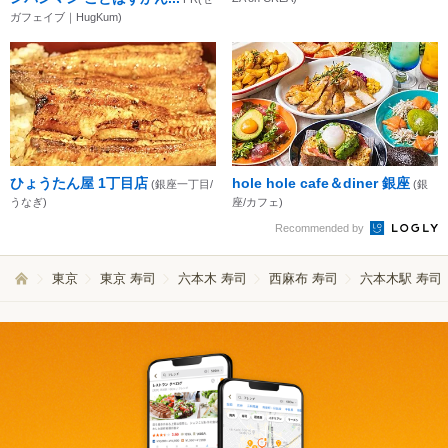
ガフェイブ｜HugKum)
ひょうたん屋 1丁目店
hole hole cafe＆diner 銀座
(銀座一丁目/
(銀
うなぎ)
座/カフェ)
Recommended by
東京
東京 寿司
六本木 寿司
西麻布 寿司
六本木駅 寿司