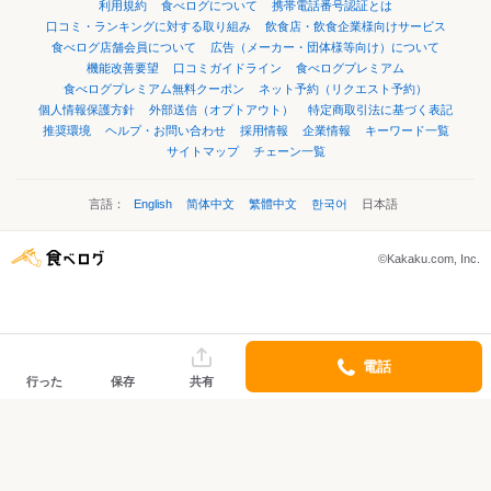
利用規約
食べログについて
携帯電話番号認証とは
口コミ・ランキングに対する取り組み
飲食店・飲食企業様向けサービス
食べログ店舗会員について
広告（メーカー・団体様等向け）について
機能改善要望
口コミガイドライン
食べログプレミアム
食べログプレミアム無料クーポン
ネット予約（リクエスト予約）
個人情報保護方針
外部送信（オプトアウト）
特定商取引法に基づく表記
推奨環境
ヘルプ・お問い合わせ
採用情報
企業情報
キーワード一覧
サイトマップ
チェーン一覧
言語：
English
简体中文
繁體中文
한국어
日本語
©Kakaku.com, Inc.
電話
行った
保存
共有