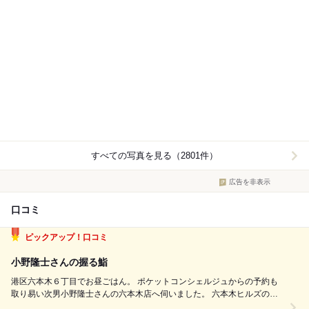
すべての写真を見る（2801件）
広告を非表示
口コミ
ピックアップ！口コミ
小野隆士さんの握る鮨
港区六本木６丁目でお昼ごはん。 ポケットコンシェルジュからの予約も
取り易い次男小野隆士さんの六本木店へ伺いました。 六本木ヒルズのレ
ジデンス棟がありますＫＥＹＡＫＩＺＡＫＡ３階。 初めてですと、少し