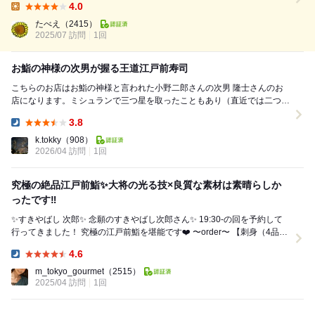
4.0
分かりにくい位置にあるかもしれません。 都営地下鉄大江戸線・六本木
Lunch:
駅からですと...
たべえ
（2415）
2025/07 訪問
1回
お鮨の神様の次男が握る王道江戸前寿司
こちらのお店はお鮨の神様と言われた小野二郎さんの次男 隆士さんのお
店になります。ミシュランで三つ星を取ったこともあり（直近では二つ
星）、飾らない王道の江戸前寿司を頂けます。 ...
3.8
Dinner:
k.tokky
（908）
2026/04 訪問
1回
究極の絶品江戸前鮨✨大将の光る技×良質な素材は素晴らしか
ったです‼️
✨すきやばし 次郎✨ 念願のすきやばし次郎さん✨ 19:30-の回を予約して
行ってきました！ 究極の江戸前鮨を堪能です❤️ 〜order〜 【刺身（4品）
にぎり（...
4.6
Dinner:
m_tokyo_gourmet
（2515）
2025/04 訪問
1回