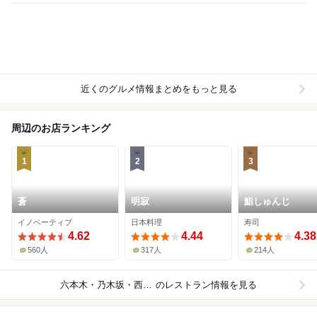
近くのグルメ情報まとめをもっと見る
周辺のお店ランキング
1
2
3
蒼
明寂
鮨しゅんじ
イノベーティブ
日本料理
寿司
4.62
4.44
4.38
560人
317人
214人
六本木・乃木坂・西麻布
のレストラン情報を見る