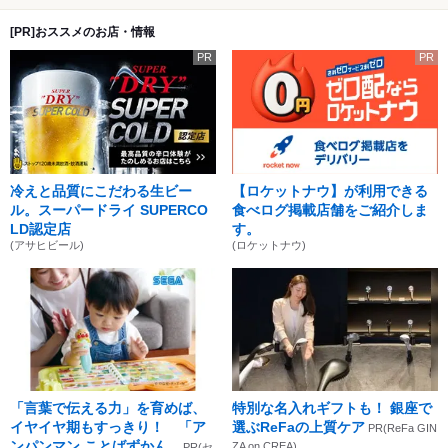
[PR]おススメのお店・情報
PR
PR
冷えと品質にこだわる生ビー
【ロケットナウ】が利用できる
ル。スーパードライ SUPERCO
食べログ掲載店舗をご紹介しま
LD認定店
す。
(アサヒビール)
(ロケットナウ)
「言葉で伝える力」を育めば、
特別な名入れギフトも！ 銀座で
イヤイヤ期もすっきり！ 「ア
選ぶReFaの上質ケア
PR(ReFa GIN
ンパンマン ことばずかん...
ZA on CREA)
PR(セ