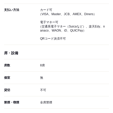
支払い方法
カード可
（VISA、Master、JCB、AMEX、Diners）
電子マネー可
（交通系電子マネー（Suicaなど）、楽天Edy、n
anaco、WAON、iD、QUICPay）
QRコード決済不可
席・設備
席数
8席
個室
無
貸切
不可
禁煙・喫煙
全席禁煙