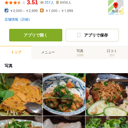
3.51
257
人
8456
人
￥2,000～￥2,999
￥1,000～￥1,999
店舗情報（詳細）
アプリで開く
アプリで保存
写真
口コミ
トップ
メニュー
1006
257
写真