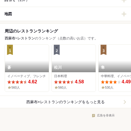
地図
周辺のレストランランキング
西麻布
×
レストラン
のランキング（点数の高いお店）です。
1
2
3
蒼
松川
隼
イノベーティブ、フレンチ
日本料理
中華料理、イノベー
4.62
4.58
4.49
560人
560人
530人
西麻布×レストラン
のランキングをもっと見る
広告を非表示