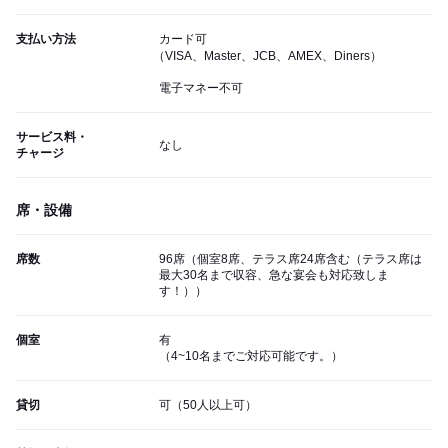
支払い方法
カード可
（VISA、Master、JCB、AMEX、Diners）
電子マネー不可
サービス料・
なし
チャージ
席・設備
席数
96席（個室8席、テラス席24席含む（テラス席は
最大30名まで収容、急な宴会も対応致しま
す！））
個室
有
（4~10名までご対応可能です。）
貸切
可（50人以上可）