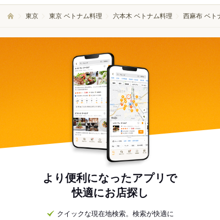
東京
東京 ベトナム料理
六本木 ベトナム料理
西麻布 ベト
より便利になったアプリで
快適にお店探し
クイックな現在地検索。検索が快適に