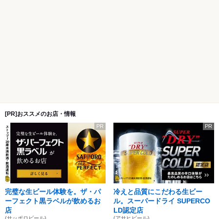
[PR]おススメのお店・情報
PR
PR
完璧な生ビール体験を。ザ・パ
冷えと品質にこだわる生ビー
ーフェクト黒ラベルが飲めるお
ル。スーパードライ SUPERCO
店
LD認定店
(サッポロビール)
(アサヒビール)