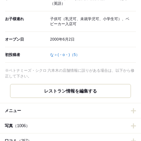
（英語）
お子様連れ
子供可（乳児可、未就学児可、小学生可）、ベ
ビーカー入店可
オープン日
2000年6月2日
初投稿者
な＞(・o・)
（5）
※ベトナミーズ・シクロ 六本木の店舗情報に誤りがある場合は、以下から修
正して下さい。
レストラン情報を編集する
メニュー
写真
（1006）
口コミ
（257）