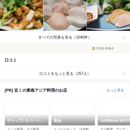
すべての写真を見る（1040件）
広告を非表示
口コミ
口コミをもっと見る（257人）
[PR] 近くの東南アジア料理のお店
もっと見る
ディップパレス ヘリ
美会
SAAWAAN BIST
テイジ 六本木店
インド料理、タイ料理、インドカレー
イノベーティブ、日本料理、タイ料理