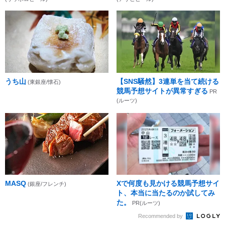
うち山
【SNS騒然】3連単を当て続ける
(東銀座/懐石)
競馬予想サイトが異常すぎる
PR
(ルーツ)
MASQ
Xで何度も見かける競馬予想サイ
(銀座/フレンチ)
ト、本当に当たるのか試してみ
た。
PR(ルーツ)
Recommended by