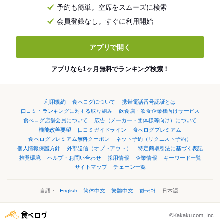
予約も簡単。空席をスムーズに検索
会員登録なし。すぐに利用開始
アプリで開く
アプリなら1ヶ月無料でランキング検索！
利用規約
食べログについて
携帯電話番号認証とは
口コミ・ランキングに対する取り組み
飲食店・飲食企業様向けサービス
食べログ店舗会員について
広告（メーカー・団体様等向け）について
機能改善要望
口コミガイドライン
食べログプレミアム
食べログプレミアム無料クーポン
ネット予約（リクエスト予約）
個人情報保護方針
外部送信（オプトアウト）
特定商取引法に基づく表記
推奨環境
ヘルプ・お問い合わせ
採用情報
企業情報
キーワード一覧
サイトマップ
チェーン一覧
言語：
English
简体中文
繁體中文
한국어
日本語
©Kakaku.com, Inc.