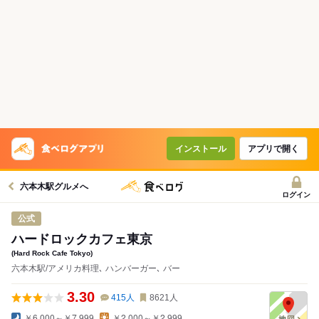
コースで使えるクーポン
戻る
クーポンを利用せず予約する
インストール
アプリで開く
六本木駅グルメへ
ログイン
公式
ハードロックカフェ東京
(Hard Rock Cafe Tokyo)
六本木駅/アメリカ料理､ ハンバーガー､ バー
3.30
415
人
8621
人
￥6,000～￥7,999
￥2,000～￥2,999