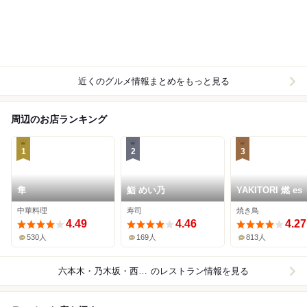
近くのグルメ情報まとめをもっと見る
周辺のお店ランキング
1
2
3
隼
鮨 めい乃
YAKITORI 燃 es
中華料理
寿司
焼き鳥
4.49
4.46
4.27
530人
169人
813人
六本木・乃木坂・西麻布
のレストラン情報を見る