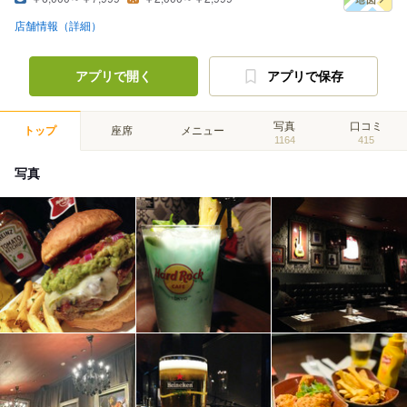
店舗情報（詳細）
アプリで開く
アプリで保存
写真
口コミ
トップ
座席
メニュー
1164
415
写真