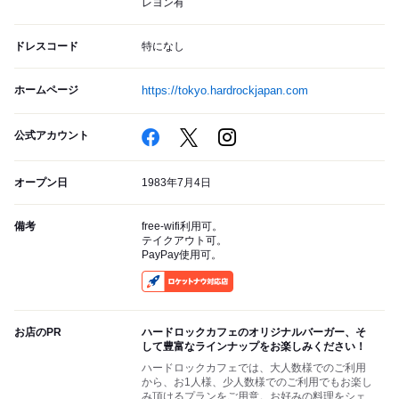
レヨン有
ドレスコード
特になし
ホームページ
https://tokyo.hardrockjapan.com
公式アカウント
オープン日
1983年7月4日
備考
free‐wifi利用可。
テイクアウト可。
PayPay使用可。
RocketNow
お店のPR
ハードロックカフェのオリジナルバーガー、そ
して豊富なラインナップをお楽しみください！
ハードロックカフェでは、大人数様でのご利用
から、お1人様、少人数様でのご利用でもお楽し
み頂けるプランをご用意。お好みの料理をシェ