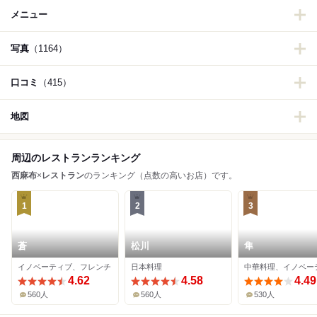
メニュー
写真
（1164）
口コミ
（415）
地図
周辺のレストランランキング
西麻布
×
レストラン
のランキング（点数の高いお店）です。
1
2
3
蒼
松川
隼
イノベーティブ、フレンチ
日本料理
中華料理、イノベー
4.62
4.58
4.49
560人
560人
530人