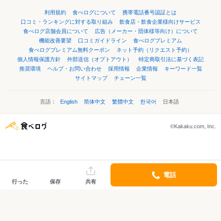
利用規約
食べログについて
携帯電話番号認証とは
口コミ・ランキングに対する取り組み
飲食店・飲食企業様向けサービス
食べログ店舗会員について
広告（メーカー・団体様等向け）について
機能改善要望
口コミガイドライン
食べログプレミアム
食べログプレミアム無料クーポン
ネット予約（リクエスト予約）
個人情報保護方針
外部送信（オプトアウト）
特定商取引法に基づく表記
推奨環境
ヘルプ・お問い合わせ
採用情報
企業情報
キーワード一覧
サイトマップ
チェーン一覧
言語：
English
简体中文
繁體中文
한국어
日本語
©Kakaku.com, Inc.
電話
行った
保存
共有