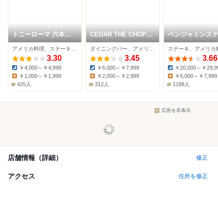
トニーローマ 六本木
CEDAR THE CHOP
ベンジャミンス
店
HOUSE＆BAR
ハウス 六本木
アメリカ料理、ステーキ、ハンバーガー
ダイニングバー、アメリカ料理、洋食
3.30
3.45
3.66
￥4,000～￥4,999
￥6,000～￥7,999
￥20,000～￥29,9
Dinner:
Dinner:
Dinner:
￥1,000～￥1,999
￥2,000～￥2,999
￥6,000～￥7,999
Lunch:
Lunch:
Lunch:
425人
312人
1188人
広告を非表示
店舗情報（詳細）
修正
アクセス
住所を修正