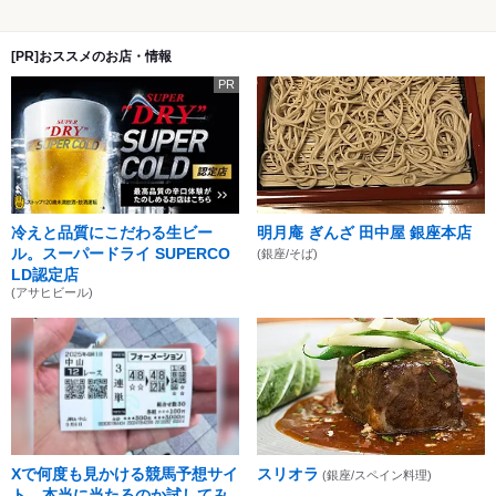
[PR]おススメのお店・情報
PR
冷えと品質にこだわる生ビー
明月庵 ぎんざ 田中屋 銀座本店
ル。スーパードライ SUPERCO
(銀座/そば)
LD認定店
(アサヒビール)
Xで何度も見かける競馬予想サイ
スリオラ
(銀座/スペイン料理)
ト、本当に当たるのか試してみ