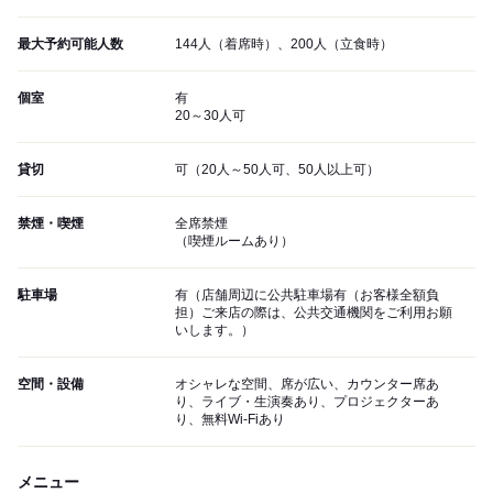
最大予約可能人数
144人（着席時）、200人（立食時）
個室
有
20～30人可
貸切
可（20人～50人可、50人以上可）
禁煙・喫煙
全席禁煙
（喫煙ルームあり）
駐車場
有（店舗周辺に公共駐車場有（お客様全額負
担）ご来店の際は、公共交通機関をご利用お願
いします。）
空間・設備
オシャレな空間、席が広い、カウンター席あ
り、ライブ・生演奏あり、プロジェクターあ
り、無料Wi-Fiあり
メニュー