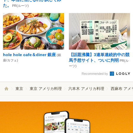
た。
PR(ルーツ)
hole hole cafe＆diner 銀座
【話題沸騰】3連単連続的中の競
(銀
馬予想サイト、ついに判明
座/カフェ)
PR(ル
ーツ)
Recommended by
東京
東京 アメリカ料理
六本木 アメリカ料理
西麻布 アメ