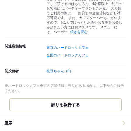
アして頂けるのはもちろん、4名様以上ご利用の
お客様にはパーティープランもご用意。 大人数
でご利用の際は、一部貸切や全館貸切なども対
応可能です。 また、カウンターバーもございま
すので、お1人でゆっくりお酒やお食事をお楽し
み頂きたい方にはおススメです。 メニューに
は、バーガー
...
続きを読む
関連店舗情報
東京のハードロックカフェ
全国のハードロックカフェ
初投稿者
枝豆ちゃん
（0）
※ハードロックカフェ東京の店舗情報に誤りがある場合は、以下からご報告
ください。
誤りを報告する
座席