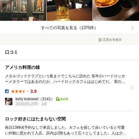
すべての写真を見る（1375件）
広告を非表示
口コミ
アメリカ料理の雄
メタルゴッドクラブという集まりでこちらに訪れた 長年のハードロッカ
ーメタラーではあるのだが、ハードロックカフェははじめてだ。 実のと
ころハードロックメタルはあまり流れて...
3.9
Dinner:
kelly kotowari
（3141）
2026/03 訪問
1回
ロック好きにはたまらない空間
祝日13時頃予約なしで来店しました。カフェを探して歩いていると可愛
い外観に惹かれて入店。店内は2階もあって広々としてました。人は少な
かったからカフェ難民にもオススメ。 注文し...