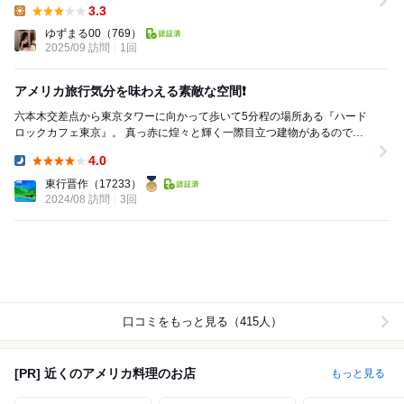
3.3
Lunch:
ゆずまる00
（769）
2025/09 訪問
1回
アメリカ旅行気分を味わえる素敵な空間❗️
六本木交差点から東京タワーに向かって歩いて5分程の場所ある『ハード
ロックカフェ東京』。 真っ赤に煌々と輝く一際目立つ建物があるのです
ぐにわかる。 1983年にオープンした、ロン...
4.0
Dinner:
東行晋作
（17233）
2024/08 訪問
3回
口コミをもっと見る（415人）
[PR] 近くのアメリカ料理のお店
もっと見る