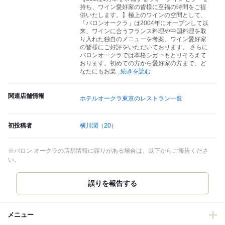
持ち、ワイン愛好家の皆様に至福の時間をご提
供いたします。】極上のワインの空間として、
「バロンオークラ」は2004年にオープンして以
来、ワインに合うフランス料理や中国料理を取
り入れた独自のメニューを考案、ワイン愛好家
の皆様にご好評をいただいております。 さらに
バロンオークラでは本格シガーもとりそろえて
おります。初めての方から愛好家の方まで、ど
なたにもお楽
...
続きを読む
関連店舗情報
ホテルオークラ東京のレストラン一覧
初投稿者
横川潤
（20）
※バロン オークラの店舗情報に誤りがある場合は、以下からご報告くださ
い。
誤りを報告する
メニュー