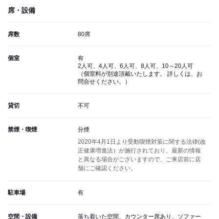
席・設備
席数
80席
個室
有
2人可、4人可、6人可、8人可、10～20人可
（個室料が別途頂戴いたします。 詳しくは、お
問合せください。）
貸切
不可
禁煙・喫煙
分煙
2020年4月1日より受動喫煙対策に関する法律(改
正健康増進法）が施行されており、最新の情報
と異なる場合がございますので、ご来店前に店
舗にご確認ください。
駐車場
有
空間・設備
落ち着いた空間、カウンター席あり、ソファー