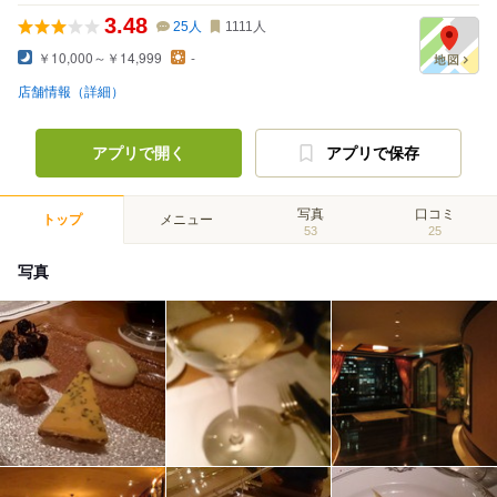
3.48
25
人
1111
人
￥10,000～￥14,999
-
店舗情報（詳細）
アプリで開く
アプリで保存
写真
口コミ
トップ
メニュー
53
25
写真