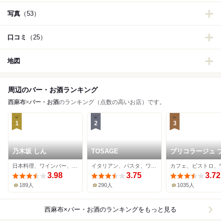
写真
（53）
口コミ
（25）
地図
周辺のバー・お酒ランキング
西麻布
×
バー・お酒
のランキング（点数の高いお店）です。
1
2
3
乃木坂 しん
TOSAGE
ブリコラージュ 
ッド アンド カン
日本料理、ワインバー、海鮮
イタリアン、パスタ、ワインバー
ー ダイニング・
3.98
3.75
ェ
3.72
189人
290人
1035人
西麻布×バー・お酒
のランキングをもっと見る