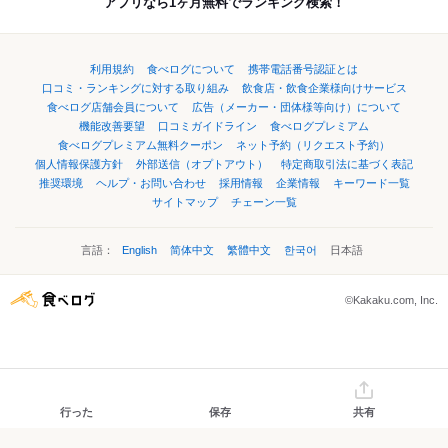
アプリなら1ヶ月無料でランキング検索！
利用規約
食べログについて
携帯電話番号認証とは
口コミ・ランキングに対する取り組み
飲食店・飲食企業様向けサービス
食べログ店舗会員について
広告（メーカー・団体様等向け）について
機能改善要望
口コミガイドライン
食べログプレミアム
食べログプレミアム無料クーポン
ネット予約（リクエスト予約）
個人情報保護方針
外部送信（オプトアウト）
特定商取引法に基づく表記
推奨環境
ヘルプ・お問い合わせ
採用情報
企業情報
キーワード一覧
サイトマップ
チェーン一覧
言語：
English
简体中文
繁體中文
한국어
日本語
©Kakaku.com, Inc.
行った
保存
共有