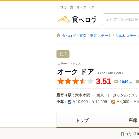
口コミ一覧 : オーク ドア
食べログ
食べログ
東京
東京 ステーキ
六本木 ステー
公式
ステーキハウス
オーク ドア
（The Oak Door）
3.51
1049
人
最寄り駅：
六本木駅
[
東京
]
ジャンル：
ステ
予算：
￥10,000～￥14,999
￥4,000～￥4
トップ
座席
口コミ
(
10