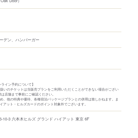
 Oak Door）
ーデン、ハンバーガー
ンライン予約について】
金券扱いのチケットは当販売プランをご利用いただくことができない場合がござい
際は店舗まで事前にご確認ください。
分含め、他の特典や優待、各種宿泊パッケージプランとの併用は致しかねます。ま
ハイアット・ヒルズカードのポイント対象外でございます。
6-10-3
六本木ヒルズ グランド ハイアット 東京 6F