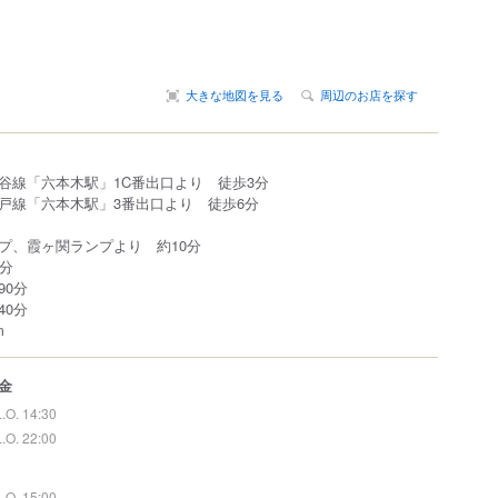
大きな地図を見る
周辺のお店を探す
谷線「六本木駅」1C番出口より 徒歩3分
戸線「六本木駅」3番出口より 徒歩6分
プ、霞ヶ関ランプより 約10分
0分
90分
40分
m
金
L.O. 14:30
L.O. 22:00
L.O. 15:00