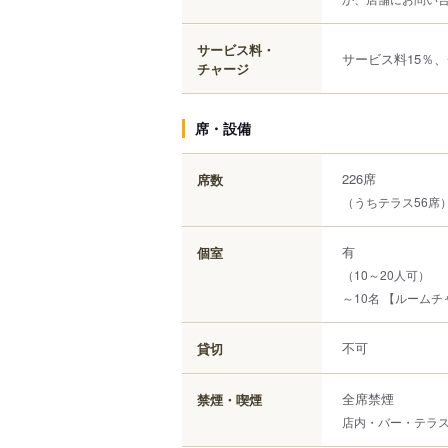
サービス料・
サービス料15％
チャージ
席・設備
226席
席数
（うちテラス56席
有
個室
（10～20人可）
～10名 【ルームチャ
不可
貸切
全席禁煙
禁煙・喫煙
店内・バー・テラ