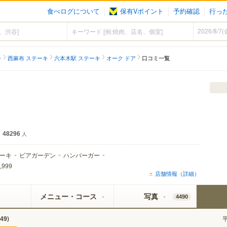
食べログについて
保有Vポイント
予約確認
行っ
キ
西麻布 ステーキ
六本木駅 ステーキ
オーク ドア
口コミ一覧
48296
人
ーキ
ビアガーデン
ハンバーガー
,999
店舗情報（詳細）
メニュー・コース
写真
4490
)
49