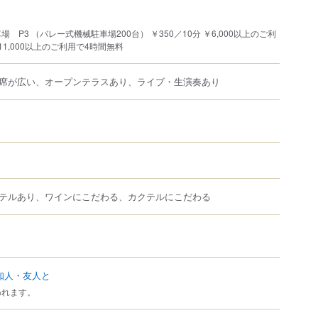
 P3 （バレー式機械駐車場200台） ￥350／10分 ￥6,000以上のご利
1,000以上のご利用で4時間無料
席が広い、オープンテラスあり、ライブ・生演奏あり
テルあり、ワインにこだわる、カクテルにこだわる
知人・友人と
われます。