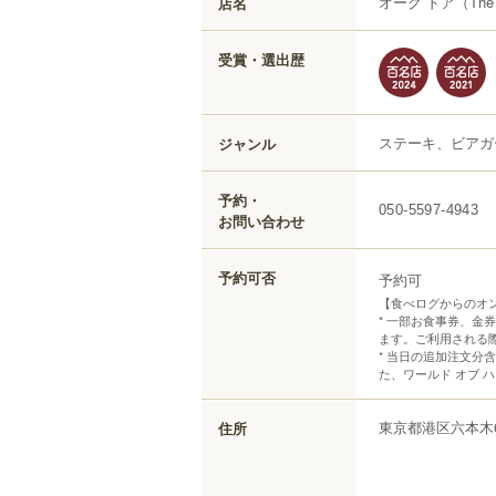
オーク ドア
（The
店名
受賞・選出歴
ステーキ、ビアガ
ジャンル
予約・
050-5597-4943
お問い合わせ
予約可否
予約可
【食べログからのオ
* 一部お食事券、
ます。ご利用される
* 当日の追加注文
た、ワールド オブ 
東京都
港区
六本木
住所