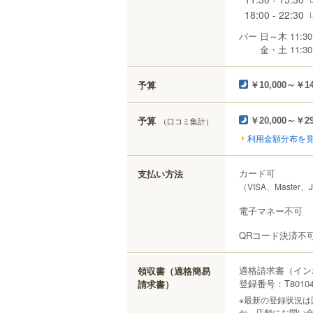
18:00 - 22:30
バー 日～木 11:30~2
金・土 11:30~25:
予算
￥10,000～￥14
予算
（口コミ集計）
￥20,000～￥29
利用金額分布を
カード可
支払い方法
（VISA、Master、
電子マネー不可
QRコード決済不
適格請求書（イン
領収書（適格簡易
登録番号：T801040
請求書）
※最新の登録状況
か、店舗にお問い