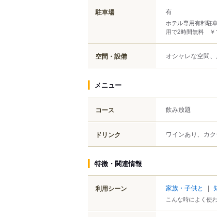
有
駐車場
ホテル専用有料駐車場
用で2時間無料 ￥1
オシャレな空間、
空間・設備
メニュー
飲み放題
コース
ワインあり、カク
ドリンク
特徴・関連情報
家族・子供と
｜
利用シーン
こんな時によく使