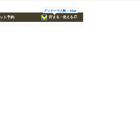
ディナーで人数 × 50pt
ット予約
貯まる・使える