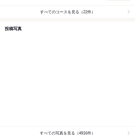
席のご利用は2時間制（ラストオーダー30分前） - スパ
ークリングワイン - スパークリングワインカクテル - ロ
すべてのコースを見る（22件）
ゼワイン - 白ワイン - 赤ワイン - ビール - クラシックカク
テル - モクテル - ソフトドリンク
投稿写真
すべての写真を見る（4916件）