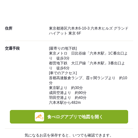
住所
東京都港区六本木6-10-3 六本木ヒルズ グランド
ハイアット 東京 6F
交通手段
[最寄りの地下鉄]
東京メトロ 日比谷線「六本木駅」1C番出口よ
り 徒歩3分
都営地下鉄 大江戸線「六本木駅」3番出口よ
り 徒歩6分
[車でのアクセス]
首都高速飯倉ランプ、霞ヶ関ランプより 約10
分
東京駅より 約30分
成田空港より 約90分
羽田空港より 約40分
六本木駅から482m
食べログアプリで地図を開く
気になるお店を保存すると、いつでも確認できます。