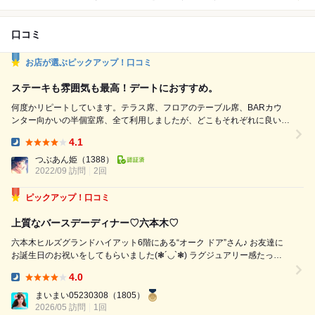
口コミ
お店が選ぶピックアップ！口コミ
ステーキも雰囲気も最高！デートにおすすめ。
何度かリピートしています。テラス席、フロアのテーブル席、BARカウ
ンター向かいの半個室席、全て利用しましたが、どこもそれぞれに良い雰
囲気があり、パーソナルスペースも保たれ、とても快適に過ごせます。
4.1
今回はアラカルトでシャンパン、山形牛ステーキ、クラブケーキ、サラダ
Dinner:
はメニューに無いコブサラダが可能か聞いてみましたら可能との事でコブ
つぶあん姫
（1388）
サラダを注文。鶏肉たっぷりのボリューム満点コブサラダでした。ステー
2022/09 訪問
2回
キ...
ピックアップ！口コミ
上質なバースデーディナー♡六本木♡
六本木ヒルズグランドハイアット6階にある“オーク ドア”さん♪ お友達に
お誕生日のお祝いをしてもらいました(❃´◡`❃) ラグジュアリー感たっぷ
りで、ホテルダイニングらしい上品さがありながら、堅苦しすぎず、海外
4.0
のレストランのような開放感もあるお店でした♡ グリル料理を中心に、
Dinner:
ステーキや...
まいまい05230308
（1805）
2026/05 訪問
1回