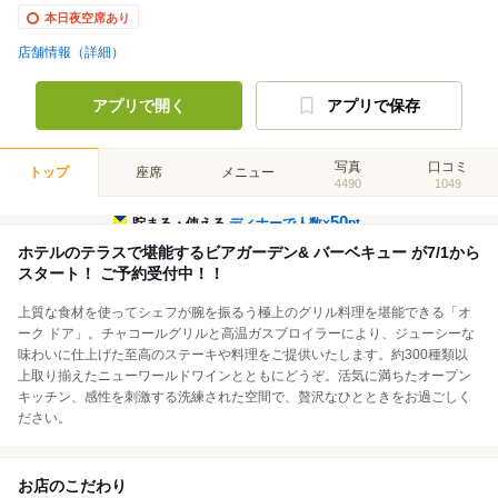
本日夜空席あり
店舗情報（詳細）
アプリで開く
アプリで保存
写真
口コミ
トップ
座席
メニュー
4490
1049
50
貯まる・使える
ディナーで人数×
pt
ホテルのテラスで堪能するビアガーデン& バーベキュー が7/1から
スタート！ ご予約受付中！！
上質な食材を使ってシェフが腕を振るう極上のグリル料理を堪能できる「オ
ーク ドア」。チャコールグリルと高温ガスブロイラーにより、ジューシーな
味わいに仕上げた至高のステーキや料理をご提供いたします。約300種類以
上取り揃えたニューワールドワインとともにどうぞ。活気に満ちたオープン
キッチン、感性を刺激する洗練された空間で、贅沢なひとときをお過ごしく
ださい。
お店のこだわり