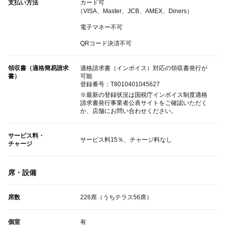
支払い方法
カード可
（VISA、Master、JCB、AMEX、Diners）
電子マネー不可
QRコード決済不可
領収書（適格簡易請求
適格請求書（インボイス）対応の領収書発行が
書）
可能
登録番号：T8010401045627
※最新の登録状況は国税庁インボイス制度適格
請求書発行事業者公表サイトをご確認いただく
か、店舗にお問い合わせください。
サービス料・
サービス料15％、チャージ料なし
チャージ
席・設備
席数
226席（うちテラス56席）
個室
有