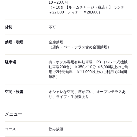
10～20人可
（～10名 【ルームチャージ（税込）】 ランチ
￥22,000 ディナー ￥28,600）
貸切
不可
禁煙・喫煙
全席禁煙
（店内・バー・テラス含め全面禁煙）
駐車場
有（ホテル専用有料駐車場 P3 （バレー式機械
駐車場200台） ￥350／10分 ￥6,000以上のご利
用で2時間無料 ￥11,000以上のご利用で4時間
無料）
空間・設備
オシャレな空間、席が広い、オープンテラスあ
り、ライブ・生演奏あり
メニュー
コース
飲み放題