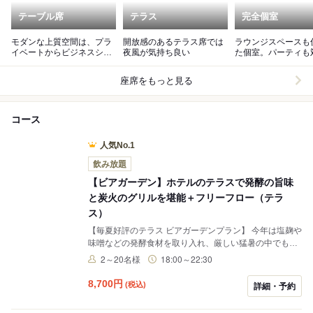
テーブル席
テラス
完全個室
モダンな上質空間は、プラ
開放感のあるテラス席では
ラウンジスペースも
イベートからビジネスシー
夜風が気持ち良い
た個室。パーティも
ンまでご利用可能
座席をもっと見る
コース
人気No.1
飲み放題
【ビアガーデン】ホテルのテラスで発酵の旨味
と炭火のグリルを堪能＋フリーフロー（テラ
ス）
【毎夏好評のテラス ビアガーデンプラン】 今年は塩麹や
味噌などの発酵食材を取り入れ、厳しい猛暑の中でも腸
内環境を整え、夏バテ予防も期待できるメニューをご用
2～20名様
18:00～22:30
意いたします。 開放感あふれるテラス席にて、香ばしさ
と発酵の旨味が重なり、暑さの中でも食が進むダイナミ
8,700
円
(税込)
詳細・予約
ックなお料理を、フリーフローとともにぜひお楽しみく
ださい。