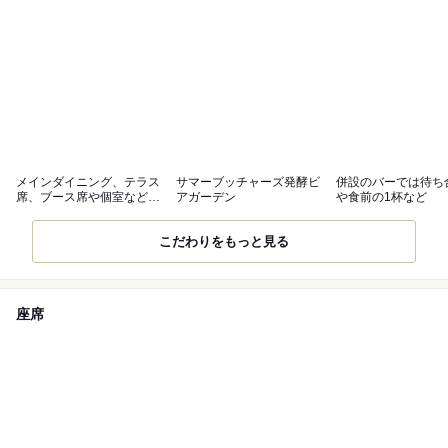
メインダイニング、テラス
サマーブッチャーズ発酵ビ
併設のバーでは待ち
席、ブース席や個室など
アガーデン
や食前の1杯など
様々な用途に
こだわりをもっと見る
座席