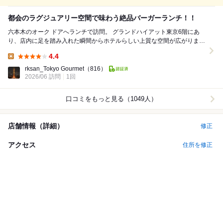
都会のラグジュアリー空間で味わう絶品バーガーランチ！！
六本木のオーク ドアへランチで訪問。 グランドハイアット東京6階にあ
り、店内に足を踏み入れた瞬間からホテルらしい上質な空間が広がりま
す。 今回いただいたのは名物のオーク...
4.4
Lunch:
rksan_Tokyo Gourmet
（816）
2026/06 訪問
1回
口コミをもっと見る（1049人）
店舗情報（詳細）
修正
アクセス
住所を修正