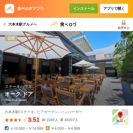
インストール
アプリで開く
六本木駅グルメへ
ログイン
公式
ステーキハウス
オーク ドア
(The Oak Door)
六本木駅/ステーキ､ ビアガーデン､ ハンバーガー
3.51
1049
人
48307
人
￥10,000～￥14,999
￥4,000～￥4,999