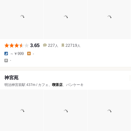
3.65
227
22719
人
人
～￥999
-
-
神宮苑
明治神宮前駅 437m / カフェ、
喫茶店
、パンケーキ