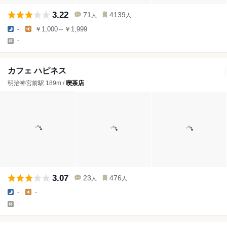
3.22
71
4139
人
人
-
￥1,000～￥1,999
-
カフェ ハピネス
明治神宮前駅 189m /
喫茶店
3.07
23
476
人
人
-
-
-