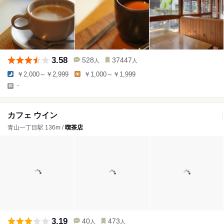
3.58
528
37447
人
人
￥2,000～￥2,999
￥1,000～￥1,999
-
カフェ ウイン
青山一丁目駅 136m /
喫茶店
3.19
40
473
人
人