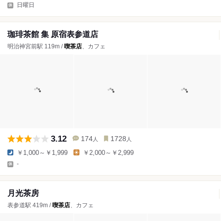
日曜日
珈琲茶館 集 原宿表参道店
明治神宮前駅 119m /
喫茶店
、カフェ
3.12
174
1728
人
人
￥1,000～￥1,999
￥2,000～￥2,999
-
月光茶房
表参道駅 419m /
喫茶店
、カフェ