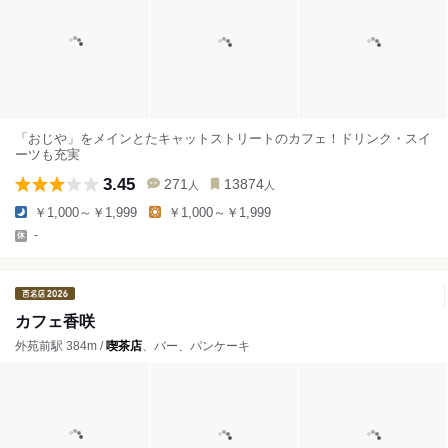
「おじや」をメインとたキャットストリートのカフェ！ドリンク・スイ
ーツも充実
3.45
271
13874
人
人
￥1,000～￥1,999
￥1,000～￥1,999
-
カフェ香咲
外苑前駅 384m /
喫茶店
、バー、パンケーキ