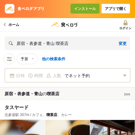
インストール
アプリで開く
ホーム
ログイン
変更
原宿・表参道・青山 喫茶店
予算
他の検索条件
日時
時間
人数
でネット予約
原宿・表参道・青山
の
喫茶店
34
件
タスヤード
北参道駅 307m / カフェ、
喫茶店
、カレー