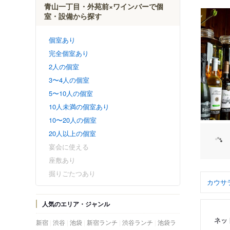
青山一丁目・外苑前×ワインバーで個
室・設備から探す
個室あり
完全個室あり
2人の個室
3〜4人の個室
5〜10人の個室
10人未満の個室あり
10〜20人の個室
20人以上の個室
宴会に使える
座敷あり
掘りごたつあり
カウサ
人気のエリア・ジャンル
ネッ
新宿
渋谷
池袋
新宿ランチ
渋谷ランチ
池袋ラ