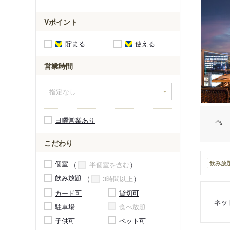
Vポイント
貯まる
使える
営業時間
日曜営業あり
こだわり
個室
飲み放題
半個室を含む
飲み放題
3時間以上
カード可
貸切可
ネッ
駐車場
食べ放題
子供可
ペット可