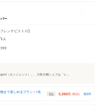
ンバー
フレンチビストロ】
人
71
999
gent（タンジェント）」。川島大輔シェフは「レ...
物まで楽しめるプラン＜1名
5,280
5
(税込)
他3件
円
品