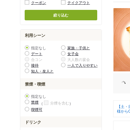
クーポン
テイクアウト
絞り込む
利用シーン
指定なし
家族・子供と
デート
女子会
合コン
大人数の宴会
接待
一人で入りやすい
知人・友人と
禁煙・喫煙
指定なし
禁煙
分煙を含む
【土・
喫煙可
様から
ドリンク