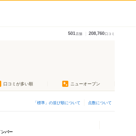
｜
501
208,760
店舗
口コミ
口コミが多い順
ニューオープン
「標準」の並び順について
点数について
インバー