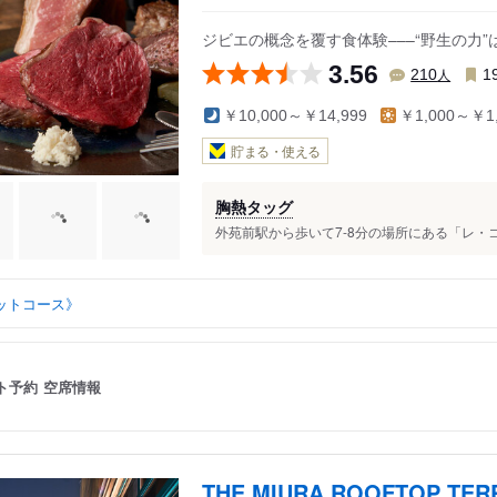
ジビエの概念を覆す食体験–––“野生の力”
3.56
人
210
1
￥10,000～￥14,999
￥1,000～￥1,
貯まる・使える
胸熱タッグ
外苑前駅から歩いて7-8分の場所にある「レ・ココット
ットコース》
ト予約
空席情報
THE MIURA ROOFTOP TER