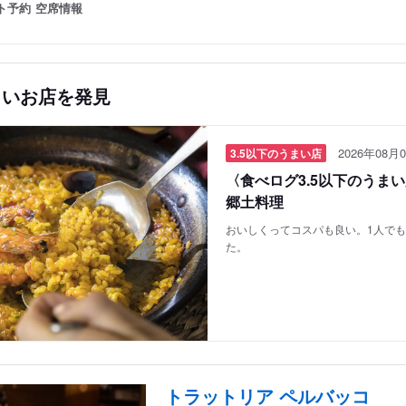
ト予約
空席情報
しいお店を発見
2026年08月0
3.5以下のうまい店
〈食べログ3.5以下のうま
郷土料理
おいしくってコスパも良い。1人で
た。
トラットリア ペルバッコ