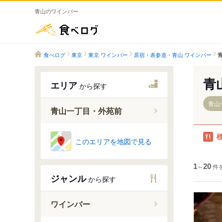
青山のワインバー
食べログ
食べログ
東京
東京 ワインバー
原宿・表参道・青山 ワインバー
青
エリア
から探す
青山
青山一丁目・外苑前
このエリアを地図で見る
青山一丁
外苑前駅
1
～
20
件
ジャンル
から探す
ワインバー