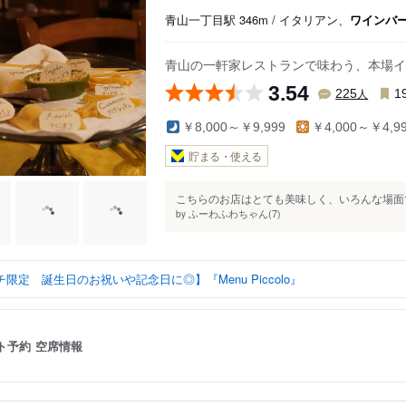
青山一丁目駅 346m / イタリアン、
ワインバ
青山の一軒家レストランで味わう、本場イ
3.54
人
225
1
￥8,000～￥9,999
￥4,000～￥4,9
貯まる・使える
こちらのお店はとても美味しく、いろんな場面で
ふーわふわちゃん(7)
by
限定 誕生日のお祝いや記念日に◎】『Menu Piccolo』
ト予約
空席情報