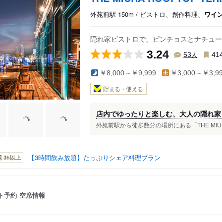
外苑前駅 150m / ビストロ、創作料理、
ワイ
隠れ家ビストロで、ピンチョスとナチュー
3.24
人
53
41
￥8,000～￥9,999
￥3,000～￥3,9
貯まる・使える
店内でゆったりと楽しむ、大人の隠れ家
外苑前駅から徒歩数分の場所にある「THE MIURA 
【3時間飲み放題】たっぷりシェア料理プラン
 3h以上
ト予約
空席情報