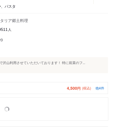
ー
、パスタ
タリア郷土料理
人
9511
99
沢山利用させていただいております！ 特に前菜のフ...
4,500
(税込)
他4件
円