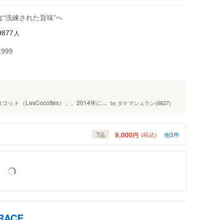
は“洗練された旨味”へ
人
9877
999
（LesCocottes）」。2014年に...
タケマシュラン(6627)
by
9,000
7
(税込)
他3件
円
品
RACE