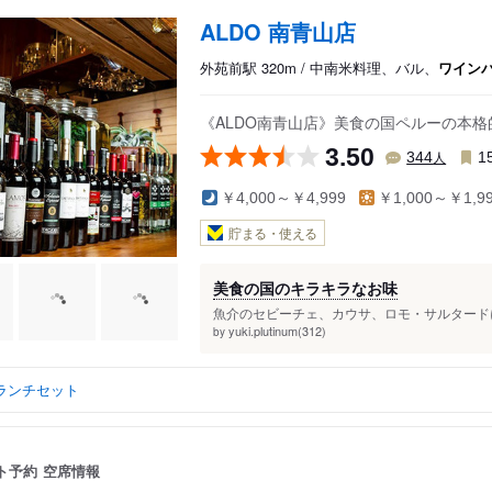
ALDO 南青山店
外苑前駅 320m / 中南米料理、バル、
ワイン
《ALDO南青山店》美食の国ペルーの本
3.50
人
344
1
￥4,000～￥4,999
￥1,000～￥1,9
貯まる・使える
美食の国のキラキラなお味
魚介のセビーチェ、カウサ、ロモ・サルタードに
yuki.plutinum(312)
by
ランチセット
ト予約
空席情報