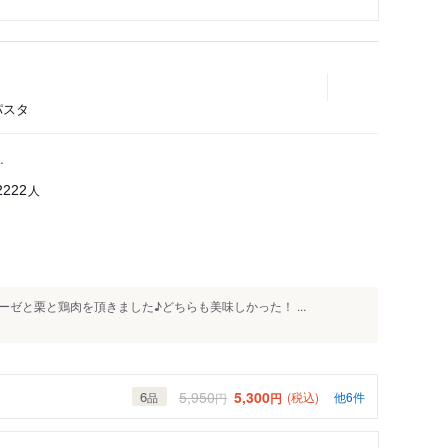
パスタ
.
人
2222
ゼと栗と鶏肉を頂きました♪どちらも美味しかった！ ...
5,950
5,300
6
(税込)
他6件
円
円
品