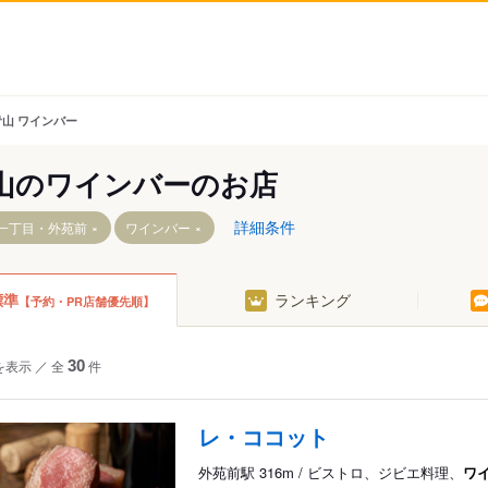
青山 ワインバー
山のワインバーのお店
詳細条件
一丁目・外苑前
ワインバー
標準
ランキング
【予約・PR店舗優先順】
目駅
を表示
／
全
30
件
レ・ココット
外苑前駅 316m / ビストロ、ジビエ料理、
ワ