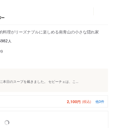
バー
格的料理がリーズナブルに楽しめる南青山の小さな隠れ家
人
5982
99
本日のスープを戴きました。 セビーチェは、こ...
2,100
(税込)
他3件
円