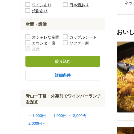
ネッ
ワインあり
日本酒あり
焼酎あり
空間・設備
おい
オシャレな空間
カップルシート
カウンター席
ソファー席
座敷
絞り込む
詳細条件
青山一丁目・外苑前でワインバーランチ
を探す
～1,000円
1,000円 ～ 2,000円
2,000円～