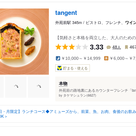
tangent
外苑前駅 345m / ビストロ、フレンチ、
ワイ
【気軽さと本格を両立した、大人のための
3.33
人
48
46
￥10,000～￥14,999
￥6,000～￥7,
貯まる・使える
本物
外苑前の路地裏にあるカウンターフレンチ「tan
タケマシュラン(6627)
by
日・月限定】ランチコース◆アミューズから、前菜、魚、お肉、食後のお飲み
OK＞