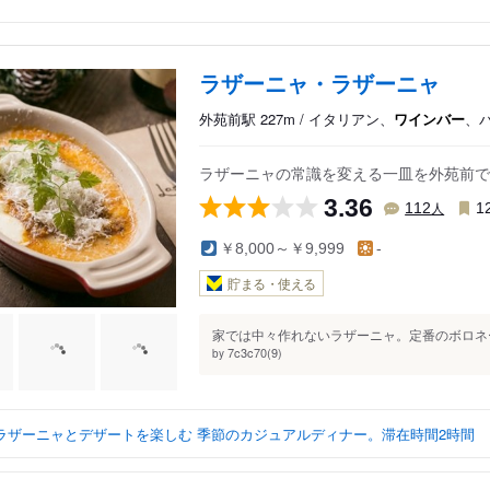
ラザーニャ・ラザーニャ
外苑前駅 227m / イタリアン、
ワインバー
、
ラザーニャの常識を変える一皿を外苑前で
3.36
人
112
1
￥8,000～￥9,999
-
貯まる・使える
家では中々作れないラザーニャ。定番のボロネー
7c3c70(9)
by
ラザーニャとデザートを楽しむ 季節のカジュアルディナー。滞在時間2時間