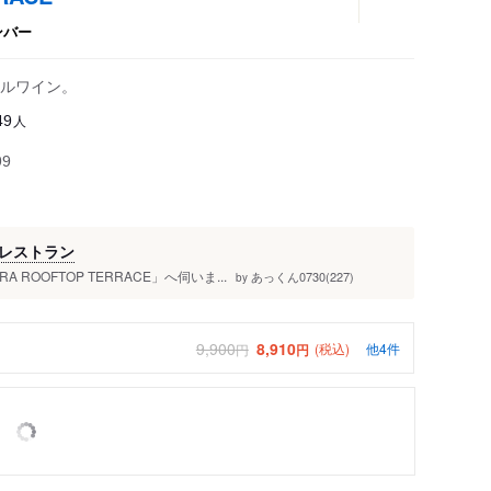
ンバー
ルワイン。
人
49
99
レストラン
ROOFTOP TERRACE」へ伺いま...
あっくん0730(227)
by
9,900
8,910
(税込)
他4件
円
円