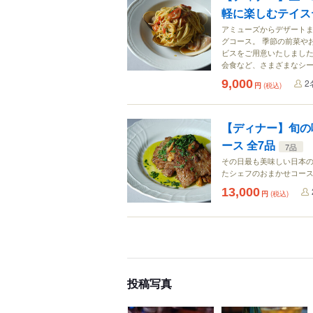
軽に楽しむテイス
アミューズからデザートま
グコース。 季節の前菜や
ビスをご用意いたしました
会食など、さまざまなシ
9,000
2
円
(税込)
【ディナー】旬の
ース 全7品
7品
その日最も美味しい日本
たシェフのおまかせコー
13,000
円
(税込)
投稿写真