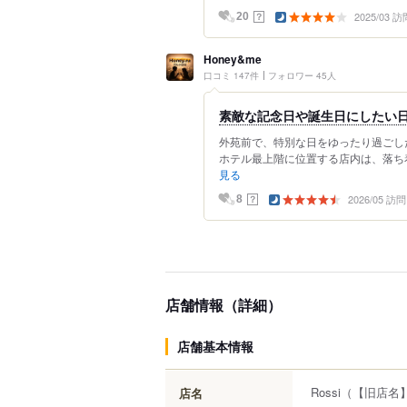
2025/03 訪
？
20
Honey&me
口コミ 147件
フォロワー 45人
素敵な記念日や誕生日にしたい
外苑前で、特別な日をゆったり過ごした
ホテル最上階に位置する店内は、落ち着
見る
2026/05 訪問
？
8
店舗情報（詳細）
店舗基本情報
Rossi
（【旧店名】A
店名