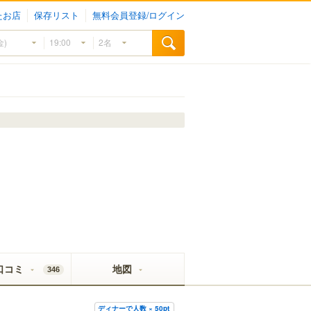
たお店
保存リスト
無料会員登録/ログイン
口コミ
地図
346
ディナーで人数 × 50pt