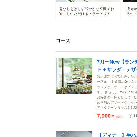
肩ひじをはらず和やかな空間でお
接待
過ごしいただけるトラットリア
るセ
コース
7月〜New【ラ
ド＋サラダ・デザ
週末限定でお楽しみいただ
ーアル。 お食事の始まり
サラダとデザートはビュ
す。 さらに、TWG Te
お好みの一杯とともに、ゆ
の季節のデザートやメイン
アフタヌーンタイムをお
7,000
1
円
(税込)
【ディナー】生ハ