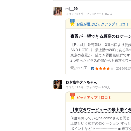
mi__99
口コミ 404件
フォロワー 1,457人
お店が選ぶピックアップ！口コミ
夜景が一望できる最高のロケー
【Rossi】 外苑前駅 3番出口より徒歩
AND HOTEL》 最上階の20FにあるR
東京の夜景が一望でき雰囲気抜群です！
2つ並べたグラスの間からも東京タワーが
2025/02
？
117
ねぎ塩牛タンちゃん
口コミ 193件
フォロワー 208人
ピックアップ！口コミ
【東京タワービューの最上階イ
何度も伺っているbelcomoさんと同じく 
上階という抜群のロケーション ずっと気に
ポイントなど ✧︎ ┈┈┈┈┈┈ ◾︎ 東京