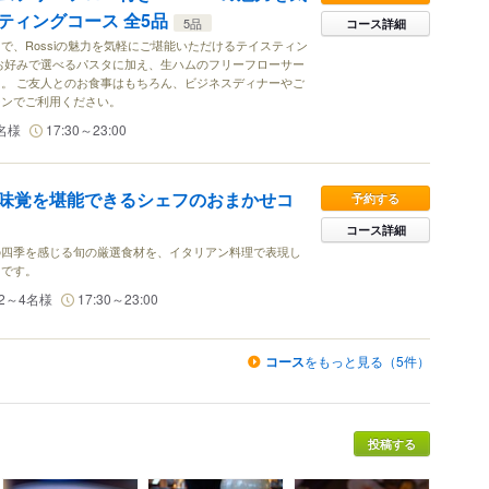
ティングコース 全5品
5品
コース詳細
で、Rossiの魅力を気軽にご堪能いただけるテイスティン
お好みで選べるパスタに加え、生ハムのフリーフローサー
。 ご友人とのお食事はもちろん、ビジネスディナーやご
ーンでご利用ください。
名様
17:30～23:00
味覚を堪能できるシェフのおまかせコ
予約する
コース詳細
の四季を感じる旬の厳選食材を、イタリアン料理で表現し
スです。
2～4名様
17:30～23:00
コース
をもっと見る（5件）
投稿する