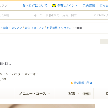
食べログについて
保有Vポイント
予約確認
行っ
タリアン）
・青山 イタリアン
青山 イタリアン
外苑前駅 イタリアン
Rossi
28423
人
リアン
パスタ
ステーキ
,999
店舗情報（詳細）
メニュー・コース
写真
3011