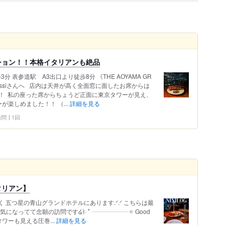
ション！！本格イタリアンも絶品
3分 表参道駅 A3出口より徒歩8分 《THE AOYAMA GR
ossiさんへ ⁡ ⁡ 店内は天井が高く全面窓に面したお席からは
 ⁡ 私の座った席からちょうど正面に東京タワーが見え、
楽しめました！！ （...
詳細を見る
 訪問
1回
タリアン】
五つ星の青山グランドホテルにあります.ᐟ‪‪‪.ᐟ‪‪‪ こちらは最
なってて念願の訪問です໒꒱· ﾟ ┈┈┈┈┈┈✧︎ Good
タワーも見える圧巻...
詳細を見る