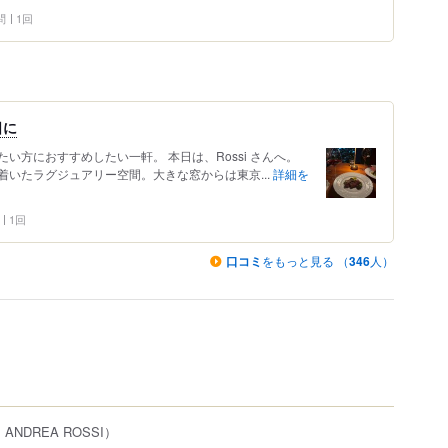
問
1回
日に
い方におすすめしたい一軒。 本日は、Rossi さんへ。
いたラグジュアリー空間。大きな窓からは東京...
詳細を
1回
口コミ
をもっと見る （
346
人）
NDREA ROSSI）