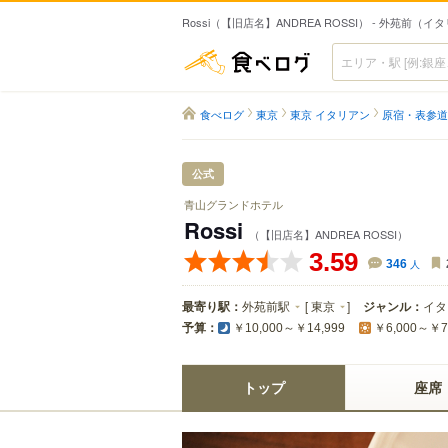
Rossi（【旧店名】ANDREA ROSSI） - 外苑前（イ
食べログ
食べログ
東京
東京 イタリアン
原宿・表参道
公式
青山グランドホテル
Rossi
（【旧店名】ANDREA ROSSI）
3.59
346
人
最寄り駅：
外苑前駅
[
東京
]
ジャンル：
イタ
予算：
￥10,000～￥14,999
￥6,000～￥7
トップ
座席