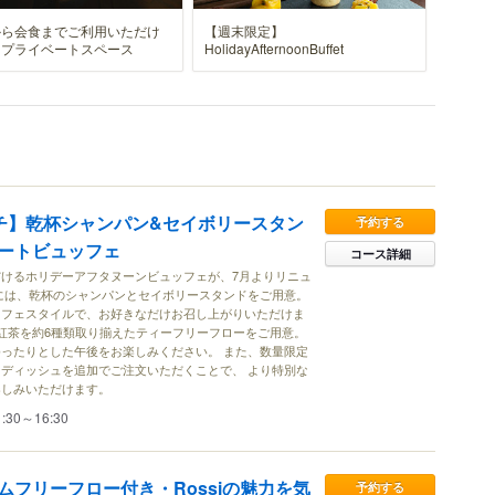
から会食までご利用いただけ
【週末限定】
ミプライベートスペース
HolidayAfternoonBuffet
ンチ】乾杯シャンパン&セイボリースタン
予約する
ートビュッフェ
コース詳細
けるホリデーアフタヌーンビュッフェが、7月よりリニュ
には、乾杯のシャンパンとセイボリースタンドをご用意。
ッフェスタイルで、お好きなだけお召し上がりいただけま
aの紅茶を約6種類取り揃えたティーフリーフローをご用意。
ったりとした午後をお楽しみください。 また、数量限定
ディッシュを追加でご注文いただくことで、 より特別な
楽しみいただけます。
1:30～16:30
ムフリーフロー付き・Rossiの魅力を気
予約する