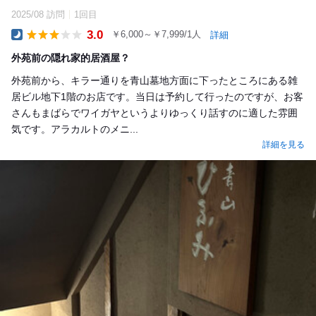
2025/08 訪問
1回目
3.0
￥6,000～￥7,999/1人
詳細
Dinner
外苑前の隠れ家的居酒屋？
外苑前から、キラー通りを青山墓地方面に下ったところにある雑
居ビル地下1階のお店です。当日は予約して行ったのですが、お客
さんもまばらでワイガヤというよりゆっくり話すのに適した雰囲
気です。アラカルトのメニ...
詳細を見る