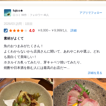
fujico★
アプリでフォロー
口コミ 99件
フォロワー 46人
2026/03 訪問
1回目
4.0
￥8,000～￥9,999/1人
詳細
Dinner
素材がよくて
魚のおつまみがたくさん！
よくわからないから店員さんに聞いて、あれやこれや選ぶ。どれ
も面白くて美味しい！
ホタルイカ炙ってみたり、芽キャベツ焼いてみたり、
焼酎や日本酒を飲む人には最高のお店だー...
詳細を見る