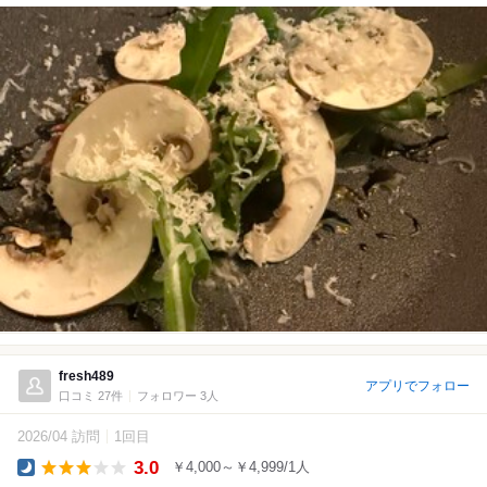
fresh489
アプリでフォロー
口コミ 27件
フォロワー 3人
2026/04 訪問
1回目
3.0
￥4,000～￥4,999/1人
Dinner