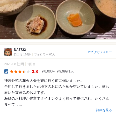
NA7722
アプリでフォロー
口コミ 116件
フォロワー 66人
2025/08 訪問
1回目
3.8
￥8,000～￥9,999/1人
Dinner
神宮外苑の花火大会を観に行く前に伺いました。
予約して行きましたが地下のお店のためか空いていました。落ち
着いた雰囲気のお店です。
海鮮のお料理が豊富でタイミングよく熱々で提供され、たくさん
食べてし...
詳細を見る