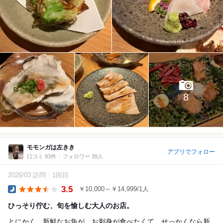
8
モモンガは左きき
アプリでフォロー
口コミ 93件
フォロワー 39人
2026/03 訪問
1回目
3.5
￥10,000～￥14,999/1人
Dinner
ひっそり佇む、旬を愉しむ大人のお店。
とにかく、新鮮なお魚が、お刺身が食べたくて。せっかくなら新