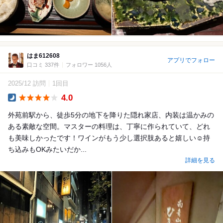
はま612608
アプリでフォロー
口コミ 337件
フォロワー 1056人
2025/12 訪問
1回目
4.0
Dinner
外苑前駅から、徒歩5分の地下を降りた隠れ家店、内装は温かみの
ある素敵な空間。マスターの料理は、丁寧に作られていて、どれ
も美味しかったです！ワインがもう少し選択肢あると嬉しい☺️持
ち込みもOKみたいだか...
詳細を見る