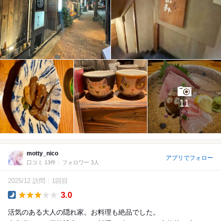
11
motty_nico
アプリでフォロー
口コミ 13件
フォロワー 3人
2025/12 訪問
1回目
3.0
Dinner
活気のある大人の隠れ家。お料理も絶品でした。