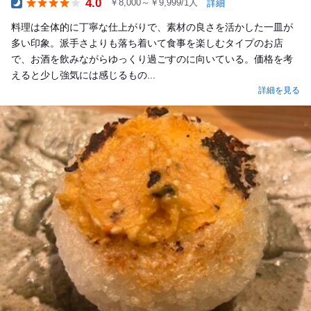
4.0
￥8,000～￥9,999/1人
詳細
Dinner
料理は全体的に丁寧な仕上がりで、素材の良さを活かした一皿が
多い印象。派手さよりも落ち着いて食事を楽しむタイプのお店
で、お酒を飲みながらゆっくり過ごすのに向いている。価格を考
えると少し強気には感じるもの...
詳細を見る