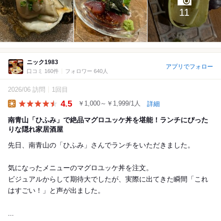
11
ニック1983
アプリでフォロー
口コミ 160件
フォロワー 640人
2026/06 訪問
1回目
4.5
￥1,000～￥1,999/1人
詳細
Lunch
南青山「ひふみ」で絶品マグロユッケ丼を堪能！ランチにぴった
りな隠れ家居酒屋
先日、南青山の「ひふみ」さんでランチをいただきました。
気になったメニューのマグロユッケ丼を注文。
ビジュアルからして期待大でしたが、実際に出てきた瞬間「これ
はすごい！」と声が出ました。
...