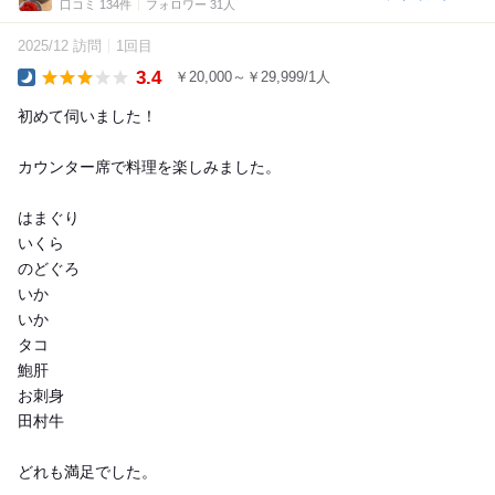
口コミ 134件
フォロワー 31人
2025/12 訪問
1回目
3.4
￥20,000～￥29,999/1人
Dinner
初めて伺いました！
カウンター席で料理を楽しみました。
はまぐり
いくら
のどぐろ
いか
いか
タコ
鮑肝
お刺身
田村牛
どれも満足でした。