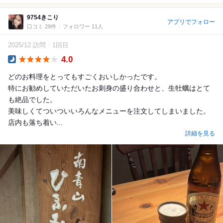
9754きこり
アプリでフォロー
口コミ 29件
フォロワー 11人
2025/12 訪問
1回目
4.0
Dinner
どのお料理をとってもすごくおいしかったです。
特にお勧めしていただいたお刺身の盛り合わせと、生牡蠣はとて
も絶品でした。
美味しくてついついいろんなメニューを注文してしまいました。
店内も落ち着い...
詳細を見る