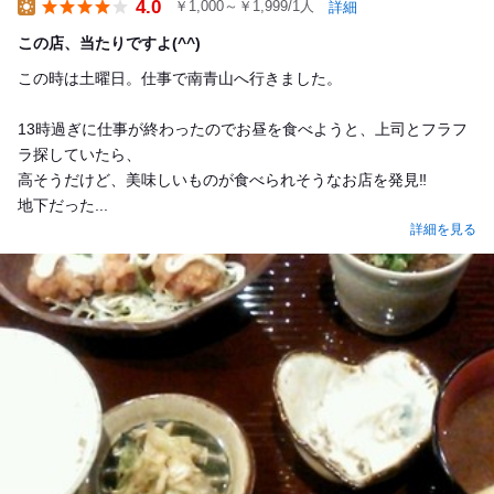
4.0
￥1,000～￥1,999/1人
詳細
Lunch
この店、当たりですよ(^^)
この時は土曜日。仕事で南青山へ行きました。
13時過ぎに仕事が終わったのでお昼を食べようと、上司とフラフ
ラ探していたら、
高そうだけど、美味しいものが食べられそうなお店を発見‼︎
地下だった...
詳細を見る