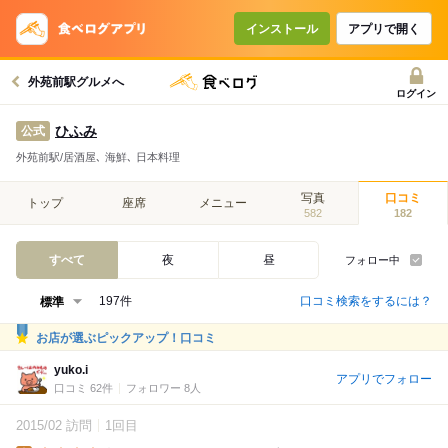
インストール
アプリで開く
外苑前駅グルメへ
ログイン
ひふみ
公式
外苑前駅/居酒屋､ 海鮮､ 日本料理
写真
口コミ
トップ
座席
メニュー
582
182
すべて
夜
昼
フォロー中
口コミ検索をするには？
197件
お店が選ぶピックアップ！口コミ
yuko.i
アプリでフォロー
口コミ 62件
フォロワー 8人
2015/02 訪問
1回目