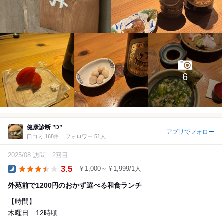
6
健康診断 ”D”
アプリでフォロー
口コミ 168件
フォロワー 51人
2025/08 訪問
2回目
3.5
￥1,000～￥1,999/1人
Dinner
外苑前で1200円のおかず選べる和食ランチ
【時間】
木曜日 12時頃