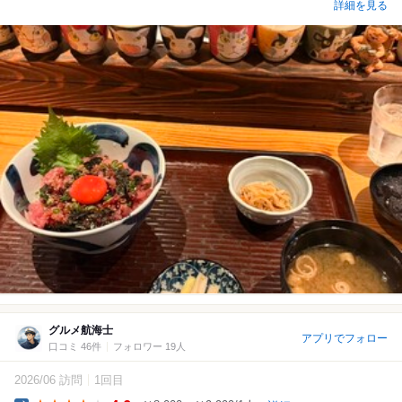
詳細を見る
グルメ航海士
アプリでフォロー
口コミ 46件
フォロワー 19人
2026/06 訪問
1回目