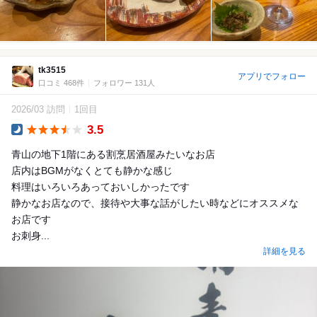
tk3515
アプリでフォロー
口コミ 468件
フォロワー 131人
2026/03 訪問
1回目
3.5
Dinner
青山の地下1階にある割烹居酒屋みたいなお店
店内はBGMがなくとても静かな感じ
料理はいろいろあっておいしかったです
静かなお店なので、接待や大事な話がしたい時などにオススメな
お店です
お刺身...
詳細を見る