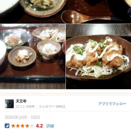
天王寺
アプリでフォロー
口コミ 632件
フォロワー 1909人
2026/08 訪問
1回目
4.2
詳細
Dinner