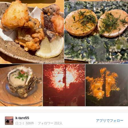
k-taro55
アプリでフォロー
口コミ 326件
フォロワー 212人