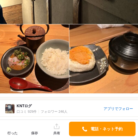
KNTログ
アプリでフォロー
口コミ 929件
フォロワー 246人
2025/08 訪問
2回目
電話・ネット予約
3.4
￥1,000～￥1,999/1人
詳細
行った
保存
共有
Lunch