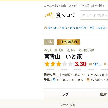
コース一覧:南青山 いと家 - 外苑前（日本料理）
食べログ
食べログ
東京
東京 日本料理
原宿・表参道・
公式
春は筍 夏は鱧 秋は松茸 冬は蟹と河豚
南青山 いと家
3.30
117
人
最寄り駅：
外苑前駅
[
東京
]
ジャンル：
日本
予算：
￥10,000～￥14,999
￥3,000～￥3
トップ
座席
コース
(
)
27