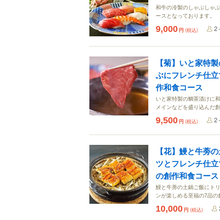
和牛の冷製のしゃぶしゃ
ースとなっております。
9,000
2
円
(税込)
【菊】いと家特製
ぶにフレンチ仕立
作和食コース
いと家特製の鯛茶漬けに
メインなどを盛り込んだ
9,500
2
円
(税込)
【花】鰻と牛蒡の
ツとフレンチ仕立
の創作和食コース
鰻と牛蒡の土鍋ご飯にト
ンが楽しめる至福の7品の
10,000
円
(税込)