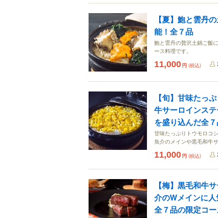
【夏】鮑と雲丹の
能！全７品
鮑と雲丹の贅沢土鍋ご飯
ース料理です。
11,000
円
(税込)
【旬】甘味たっぷ
牛サーロインステ
を盛り込んだ全７
甘味たっぷりトウモロコ
魚介のメインや黒毛和牛
11,000
円
(税込)
【梅】黒毛和牛サ
介のWメインに人
全７品の限定コー