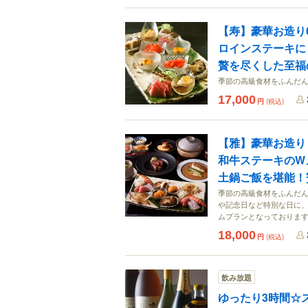
【寿】豪華お造り
ロインステーキに
贅を尽くした至福
季節の高級食材をふんだ
17,000
円
(税込)
【雅】豪華お造り
和牛ステーキのW
土鍋ご飯を堪能！
季節の高級食材をふんだん
や記念日など特別な日に
ムプランとなっておりま
18,000
円
(税込)
飲み放題
ゆったり3時間☆