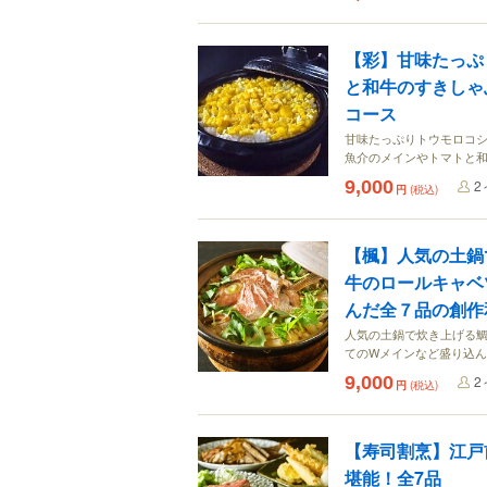
【彩】甘味たっぷ
と和牛のすきしゃ
コース
甘味たっぷりトウモロコ
魚介のメインやトマトと
9,000
2
円
(税込)
【楓】人気の土鍋
牛のロールキャベ
んだ全７品の創作
人気の土鍋で炊き上げる
てのWメインなど盛り込
9,000
2
円
(税込)
【寿司割烹】江戸
堪能！全7品