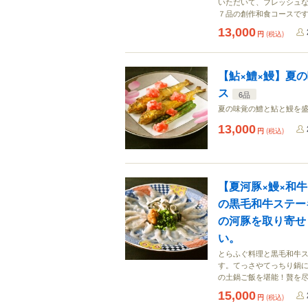
いただいて、フレッシュ
７品の創作和食コースで
13,000
円
(税込)
【鮎×鱧×鰻】夏
ス
6品
夏の味覚の鱧と鮎と鰻を
13,000
円
(税込)
【夏河豚×鰻×和
の黒毛和牛ステー
の河豚を取り寄せ
い。
とらふぐ料理と黒毛和牛
す。てっさやてっちり鍋に
の土鍋ご飯を堪能！贅を
15,000
円
(税込)