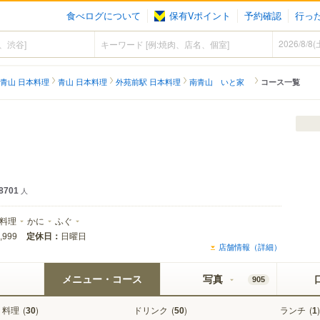
食べログについて
保有Vポイント
予約確認
行っ
青山 日本料理
青山 日本料理
外苑前駅 日本料理
南青山 いと家
コース一覧
8701
人
料理
かに
ふぐ
定休日：
日曜日
,999
店舗情報（詳細）
メニュー・コース
写真
905
料理
(
)
ドリンク
(
)
ランチ
(
)
30
50
1