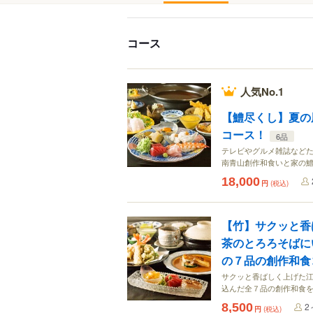
コース
人気No.1
【鱧尽くし】夏の
コース！
6品
テレビやグルメ雑誌など
南青山創作和食いと家の
18,000
円
(税込)
【竹】サクッと香
茶のとろろそばに
の７品の創作和食
サクッと香ばしく上げた
込んだ全７品の創作和食
8,500
2
円
(税込)