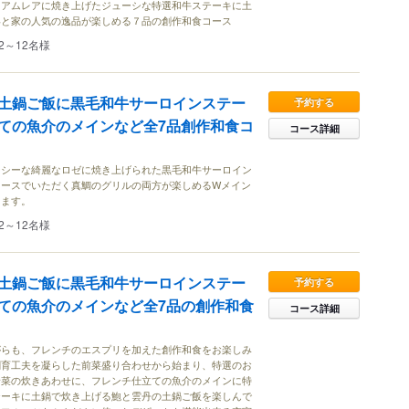
ィアムレアに焼き上げたジューシな特選和牛ステーキに土
いと家の人気の逸品が楽しめる７品の創作和食コース
2～12名様
土鍋ご飯に黒毛和牛サーロインステー
予約する
ての魚介のメインなど全7品創作和食コ
コース詳細
ーシーな綺麗なロゼに焼き上げられた黒毛和牛サーロイン
ソースでいただく真鯛のグリルの両方が楽しめるWメイン
ります。
2～12名様
土鍋ご飯に黒毛和牛サーロインステー
予約する
ての魚介のメインなど全7品の創作和食
コース詳細
がらも、フレンチのエスプリを加えた創作和食をお楽しみ
創育工夫を凝らした前菜盛り合わせから始まり、特選のお
野菜の炊きあわせに、フレンチ仕立ての魚介のメインに特
テーキに土鍋で炊き上げる鮑と雲丹の土鍋ご飯を楽しんで