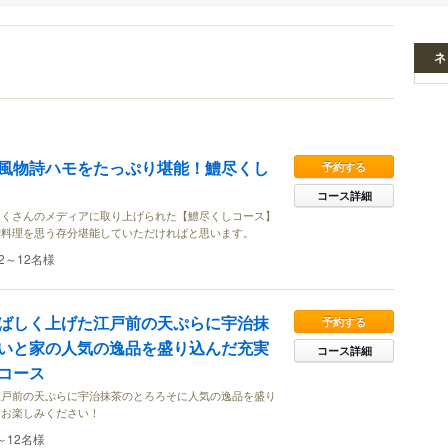
ネ
風物詩ハモをたっぷり堪能！鱧尽くし
予約する
コース詳細
たくさんのメディアに取り上げられた【鱧尽くしコース】
鱧料理を思う存分堪能していただければと思います。
2～12名様
ばしく上げた江戸前の天ぷらに宇治抹
予約する
いと家の人気の逸品を盛り込んだ充実
コース詳細
コース
江戸前の天ぷらに宇治抹茶のとろろそに人気の逸品を盛り
をお楽しみください！
～12名様