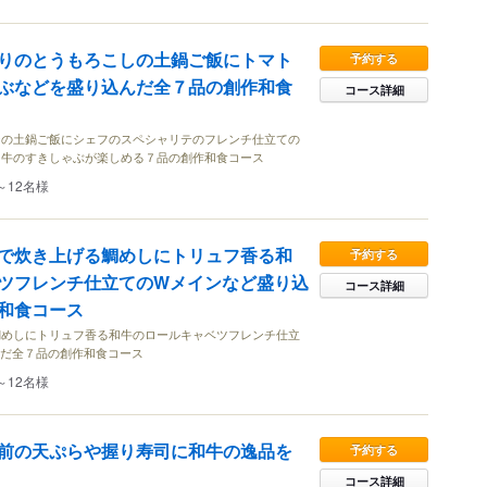
りのとうもろこしの土鍋ご飯にトマト
予約する
ぶなどを盛り込んだ全７品の創作和食
コース詳細
シの土鍋ご飯にシェフのスペシャリテのフレンチ仕立ての
和牛のすきしゃぶが楽しめる７品の創作和食コース
～12名様
で炊き上げる鯛めしにトリュフ香る和
予約する
ツフレンチ仕立てのWメインなど盛り込
コース詳細
和食コース
鯛めしにトリュフ香る和牛のロールキャベツフレンチ仕立
んだ全７品の創作和食コース
～12名様
前の天ぷらや握り寿司に和牛の逸品を
予約する
コース詳細