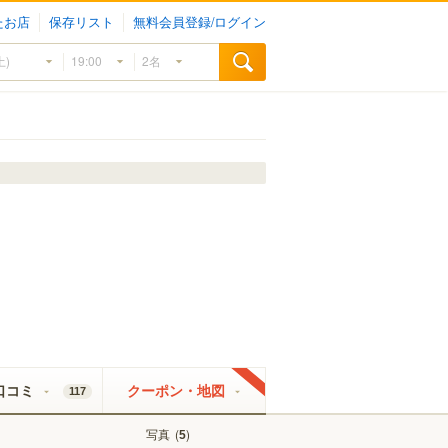
たお店
保存リスト
無料会員登録/ログイン
口コミ
クーポン・地図
117
写真
(
)
5