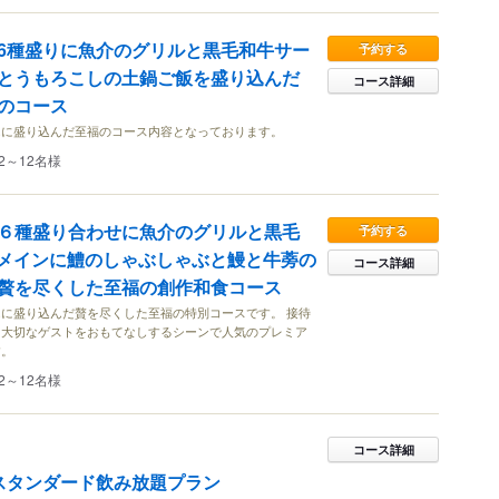
6種盛りに魚介のグリルと黒毛和牛サー
予約する
とうもろこしの土鍋ご飯を盛り込んだ
コース詳細
のコース
んに盛り込んだ至福のコース内容となっております。
2～12名様
６種盛り合わせに魚介のグリルと黒毛
予約する
メインに鱧のしゃぶしゃぶと鰻と牛蒡の
コース詳細
贅を尽くした至福の創作和食コース
に盛り込んだ贅を尽くした至福の特別コースです。 接待
、大切なゲストをおもてなしするシーンで人気のプレミア
す。
2～12名様
コース詳細
スタンダード飲み放題プラン