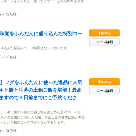
なフルーツをふんだんに使ったデザートを堪能出来る充実
す
2～12名様
の味覚をふんだんに盛り込んだ特別コー
予約する
コース詳細
盛り込んだ至福のコース料理となっております。
2～12名様
牛】フグをふんだんに使った逸品に人気
予約する
キと鰻と牛蒡の土鍋ご飯を堪能！最高
コース詳細
ますので３日前までにご予約くださ
ステーキに鰻の牛蒡の土鍋ご飯が楽しめる贅沢コースで
フグの唐揚げ が楽しんだ後、お楽しみの食事は鰻と牛蒡
尽くした至福のコース内容となっております。
2～12名様