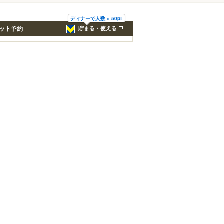
ディナーで人数 × 50pt
ット予約
貯まる・使える