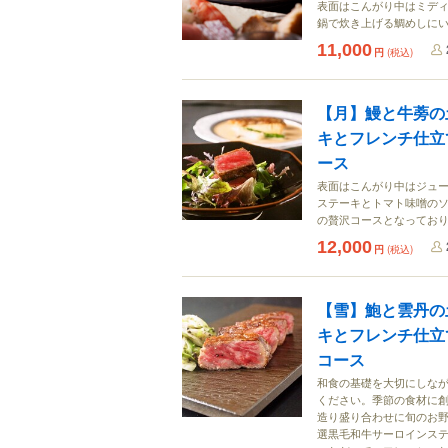
表面はこんがり中はミデ
鍋で炊き上げる鯛めしに
11,000
円
(税込)
【月】鰻と牛蒡の
キとフレンチ仕立
ース
表面はこんがり中はジュ
ステーキとトマト味噌の
の贅沢コースとなってお
12,000
円
(税込)
【雪】鮑と雲丹の
キとフレンチ仕立
コース
和食の基礎を大切にしな
ください。季節の食材に
造り盛り合わせに旬のお
選黒毛和牛サーロインス