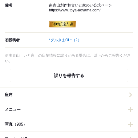
備考
南青山創作和食いと家のい公式ページ
https://www.itoya-aoyama.com/
初投稿者
*グルきまOL*
（2）
※南青山 いと家 の店舗情報に誤りがある場合は、以下からご報告くださ
い。
誤りを報告する
座席
メニュー
写真
（905）