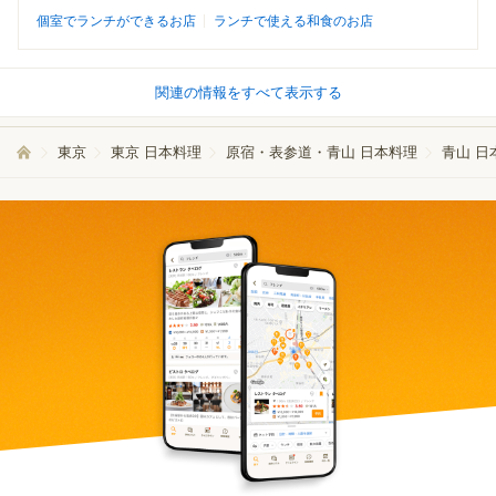
個室でランチができるお店
ランチで使える和食のお店
関連の情報をすべて表示する
東京
東京 日本料理
原宿・表参道・青山 日本料理
青山 日