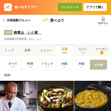
インストール
アプリで開く
外苑前駅グルメへ
ログイン
南青山 いと家
公式
外苑前駅/日本料理､ かに､ ふぐ
写真
口コミ
クーポン
トップ
座席
メニュー
905
117
1
すべて
料理
ドリンク
内観
外観
その他
905
724
103
21
22
55
件