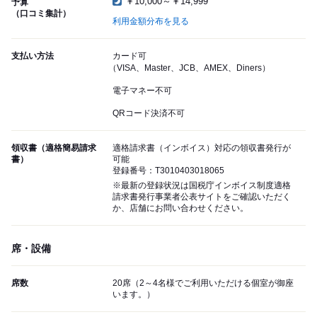
￥10,000～￥14,999
予算
（口コミ集計）
利用金額分布を見る
支払い方法
カード可
（VISA、Master、JCB、AMEX、Diners）
電子マネー不可
QRコード決済不可
領収書（適格簡易請求
適格請求書（インボイス）対応の領収書発行が
書）
可能
登録番号：T3010403018065
※最新の登録状況は国税庁インボイス制度適格
請求書発行事業者公表サイトをご確認いただく
か、店舗にお問い合わせください。
席・設備
席数
20席（2～4名様でご利用いただける個室が御座
います。）