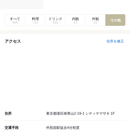
すべて
料理
ドリンク
内観
外観
その他
905
724
103
21
22
アクセス
住所を修正
住所
東京都港区南青山2-19-1 シティヤマザキ 1F
交通手段
外苑前駅徒歩4分程度