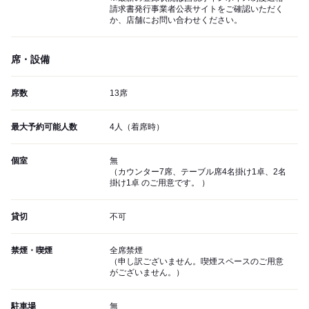
請求書発行事業者公表サイトをご確認いただく
か、店舗にお問い合わせください。
席・設備
席数
13席
最大予約可能人数
4人（着席時）
個室
無
（カウンター7席、テーブル席4名掛け1卓、2名
掛け1卓 のご用意です。 ）
貸切
不可
禁煙・喫煙
全席禁煙
（申し訳ございません。喫煙スペースのご用意
がございません。）
駐車場
無