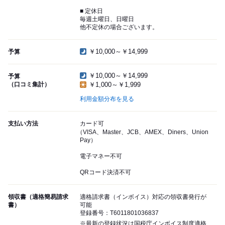
■ 定休日
毎週土曜日、日曜日
他不定休の場合ございます。
￥10,000～￥14,999
予算
￥10,000～￥14,999
予算
（口コミ集計）
￥1,000～￥1,999
利用金額分布を見る
支払い方法
カード可
（VISA、Master、JCB、AMEX、Diners、Union
Pay）
電子マネー不可
QRコード決済不可
領収書（適格簡易請求
適格請求書（インボイス）対応の領収書発行が
書）
可能
登録番号：T6011801036837
※最新の登録状況は国税庁インボイス制度適格