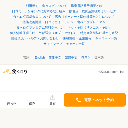
利用規約
食べログについて
携帯電話番号認証とは
口コミ・ランキングに対する取り組み
飲食店・飲食企業様向けサービス
食べログ店舗会員について
広告（メーカー・団体様等向け）について
機能改善要望
口コミガイドライン
食べログプレミアム
食べログプレミアム無料クーポン
ネット予約（リクエスト予約）
個人情報保護方針
外部送信（オプトアウト）
特定商取引法に基づく表記
推奨環境
ヘルプ・お問い合わせ
採用情報
企業情報
キーワード一覧
サイトマップ
チェーン一覧
言語：
English
简体中文
繁體中文
한국어
日本語
©Kakaku.com, Inc.
電話・ネット予約
行った
保存
共有