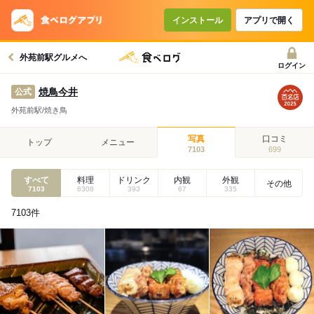
インストール
アプリで開く
外苑前駅グルメへ
ログイン
焼鳥今井
公式
外苑前駅/焼き鳥
写真
口コミ
トップ
メニュー
7103
699
すべて
料理
ドリンク
内観
外観
その他
7103
6308
393
67
335
7103
件