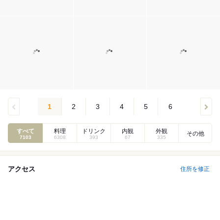
1
2
3
4
5
6
すべて
料理
ドリンク
内観
外観
その他
7103
6308
393
67
335
アクセス
住所を修正