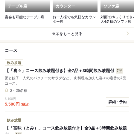
テーブル席
カウンター
ソファ席
宴会も可能なテーブル席
お一人様でも気軽なカウン
対面でゆっくりでき
ター席
大4名様のソファ席
座席をもっと見る
コース
飲み放題
【「喜々」コース飲み放題付き】全7品＋3時間飲み放題付
7品
粥と餃子、人気のパクチーのサラダなど、 肉料理も加えた喜々の定番の7品
コース。
2～25名様
6,100円
詳細・予約
5,500
円
(税込)
飲み放題
【「富味（とみ）」コース飲み放題付き】全9品＋3時間飲み放題