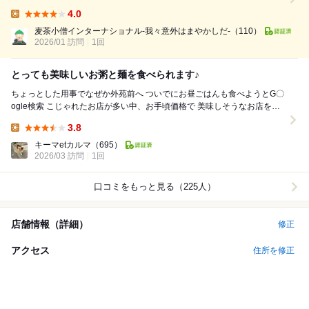
い。まさに“知る人ぞ知る”タイプのお店です。 階段をトントンと2階まで
4.0
上がると、外の喧騒とは別世界のような落ち着いた空間が広がります。
Lunch:
原宿の中心地...
麦茶小僧インターナショナル-我々意外はまやかしだ-
（110）
2026/01 訪問
1回
とっても美味しいお粥と麺を食べられます♪
ちょっとした用事でなぜか外苑前へ ついでにお昼ごはんも食べようとG〇
ogle検索 こじゃれたお店が多い中、お手頃価格で 美味しそうなお店を見
つけてゴー♪ 12時40...
3.8
Lunch:
キーマetカルマ
（695）
2026/03 訪問
1回
口コミをもっと見る（225人）
店舗情報（詳細）
修正
アクセス
住所を修正