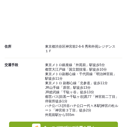
住所
東京都渋谷区神宮前2-6-6 秀和外苑レジデンス
１Ｆ
交通手段
東京メトロ銀座線「外苑前」駅徒歩5分
都営大江戸線「国立競技場」駅徒歩10分
東京メトロ副都心線・千代田線「明治神宮前」
駅徒歩11分
東京メトロ 副都心線「北参道」徒歩11分
JR山手線「原宿」駅徒歩13分
JR総武線「千駄ヶ谷」徒歩13分
都営バス[目黒ー千駄ヶ谷]黒77「神宮前二丁目」
停留所徒歩1分
ハチ公バス[渋谷ハチ公口ー代々木駅]神宮の杜ル
ート「神宮前３丁目」徒歩2分
外苑前駅から555m