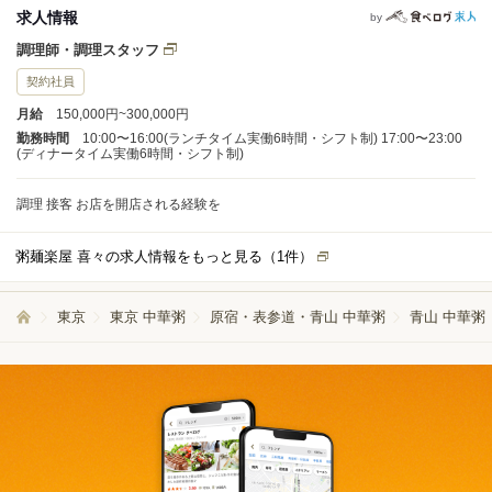
求人情報
by
調理師・調理スタッフ
契約社員
月給
150,000円~300,000円
勤務時間
10:00〜16:00(ランチタイム実働6時間・シフト制) 17:00〜23:00
(ディナータイム実働6時間・シフト制)
調理 接客 お店を開店される経験を
粥麺楽屋 喜々の求人情報をもっと見る（
1
件）
東京
東京 中華粥
原宿・表参道・青山 中華粥
青山 中華粥