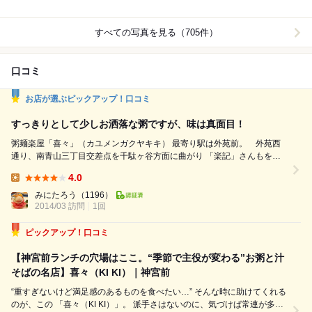
すべての写真を見る（705件）
口コミ
お店が選ぶピックアップ！口コミ
すっきりとして少しお洒落な粥ですが、味は真面目！
粥麺楽屋「喜々」（カユメンガクヤキキ） 最寄り駅は外苑前。 外苑西
通り、南青山三丁目交差点を千駄ヶ谷方面に曲がり 「楽記」さんもを左
手に見ながら直進。神宮前三丁目交差点近く。 食品衛生センター並びの
4.0
秀和外苑レジデンス2階。 店へは外苑西通り沿いの階段を利用し向かうの
Lunch:
ですが、 表にはランチタイムの紹介。 大盛り無料サービス、セットにす
みにたろう
（1196）
2014/03 訪問
1回
るとセルフでサラダ、ソフトドリンクが 自由にいた...
ピックアップ！口コミ
【神宮前ランチの穴場はここ。“季節で主役が変わる”お粥と汁
そばの名店】喜々（KI KI）｜神宮前
“重すぎないけど満足感のあるものを食べたい…” そんな時に助けてくれる
のが、この 「喜々（KI KI）」。 派手さはないのに、気づけば常連が多