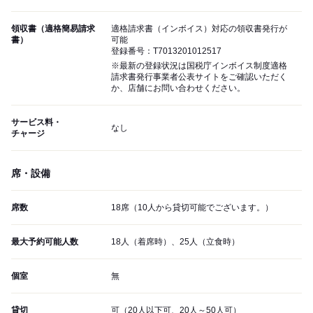
領収書（適格簡易請求
適格請求書（インボイス）対応の領収書発行が
書）
可能
登録番号：T7013201012517
※最新の登録状況は国税庁インボイス制度適格
請求書発行事業者公表サイトをご確認いただく
か、店舗にお問い合わせください。
サービス料・
なし
チャージ
席・設備
席数
18席（10人から貸切可能でございます。）
最大予約可能人数
18人（着席時）、25人（立食時）
個室
無
貸切
可（20人以下可、20人～50人可）