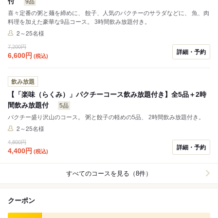
付
9品
喜々定番の粥と麺を締めに、 餃子、人気のパクチーのサラダなどに、 魚、肉
料理を加えた豪華な9品コース。 3時間飲み放題付き。
2～25名様
7,200円
詳細・予約
6,600
円
(税込)
飲み放題
【「楽味（らくみ）」パクチーコース飲み放題付き】全5品＋2時
間飲み放題付
5品
パクチー盛り沢山のコース。 粥と餃子の軽めの5品、 2時間飲み放題付き。
2～25名様
4,800円
詳細・予約
4,400
円
(税込)
すべてのコースを見る（8件）
クーポン
食べログ クーポン