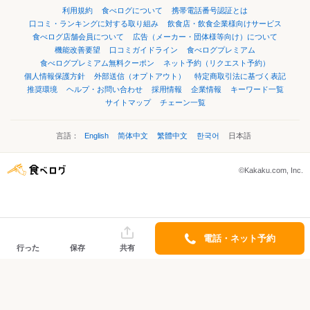
利用規約
食べログについて
携帯電話番号認証とは
口コミ・ランキングに対する取り組み
飲食店・飲食企業様向けサービス
食べログ店舗会員について
広告（メーカー・団体様等向け）について
機能改善要望
口コミガイドライン
食べログプレミアム
食べログプレミアム無料クーポン
ネット予約（リクエスト予約）
個人情報保護方針
外部送信（オプトアウト）
特定商取引法に基づく表記
推奨環境
ヘルプ・お問い合わせ
採用情報
企業情報
キーワード一覧
サイトマップ
チェーン一覧
言語：
English
简体中文
繁體中文
한국어
日本語
©Kakaku.com, Inc.
電話・ネット予約
行った
保存
共有