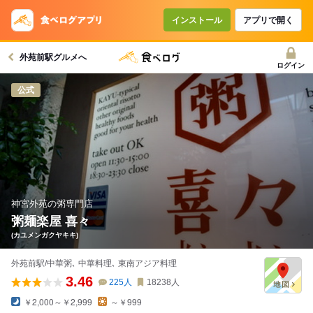
コースで使えるクーポン
戻る
インストール
アプリで開く
外苑前駅グルメへ
クーポンを利用せず予約する
ログイン
公式
神宮外苑の粥専門店
粥麺楽屋 喜々
(カユメンガクヤキキ)
外苑前駅/中華粥､ 中華料理､ 東南アジア料理
3.46
225
人
18238
人
￥2,000～￥2,999
～￥999