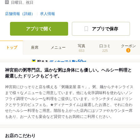
日曜日、祝日
店舗情報（詳細）
求人情報
アプリで開く
アプリで保存
写真
口コミ
クーポン
トップ
座席
メニュー
653
225
1
50
貯まる
ディナーで人数×
pt
神宮前の粥専門店。温かな粥は身体にも優しい。ヘルシー料理と
厳選したドリンクもどうぞ。
神宮前にひっそりと店を構える「粥麺楽屋 喜々」。粥、麺からチキンライス
まで様々なメニューをご用意しています。他にも化学調味料を使わないノン
フライ調理でヘルシーな料理をご提供しています。☆ランチタイムはドリン
クとサラダのビュフェも。★ディナータイムは厳選したお酒と、それに合わ
せたヘルシー料理をご用意。階段を上がった店内にはソファやカウンター席
もあり、お一人でも宴会など貸切でもお気軽にご利用ください。
お店のこだわり