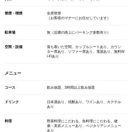
禁煙・喫煙
全席禁煙
（お客様のマナーにお任せしています）
駐車場
無（近隣の路上にパーキング多数有り）
空間・設備
落ち着いた空間、カップルシートあり、カウン
ター席あり、ソファー席あり、電源あり、無料W
i-Fiあり
メニュー
コース
飲み放題、3時間以上飲み放題
ドリンク
日本酒あり、焼酎あり、ワインあり、カクテル
あり
料理
野菜料理にこだわる、魚料理にこだわる、健
康・美容メニューあり、ベジタリアンメニュー
あり