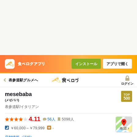
インストール
アプリで開く
表参道駅グルメへ
ログイン
mesebaba
(メゼババ)
表参道駅/イタリアン
4.11
56
人
5098
人
￥60,000～￥79,999
-