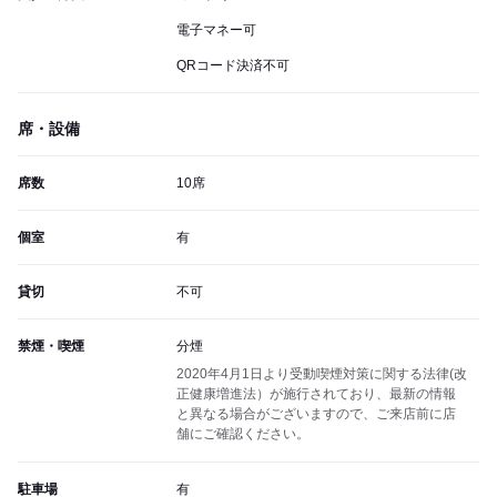
電子マネー可
QRコード決済不可
席・設備
席数
10席
個室
有
貸切
不可
禁煙・喫煙
分煙
2020年4月1日より受動喫煙対策に関する法律(改
正健康増進法）が施行されており、最新の情報
と異なる場合がございますので、ご来店前に店
舗にご確認ください。
駐車場
有