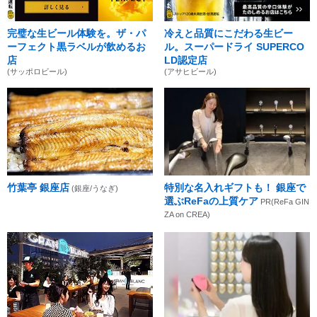
完璧な生ビール体験を。ザ・パ
冷えと品質にこだわる生ビー
ーフェクト黒ラベルが飲めるお
ル。スーパードライ SUPERCO
店
LD認定店
(サッポロビール)
(アサヒビール)
竹葉亭 銀座店
特別な名入れギフトも！ 銀座で
(銀座/うなぎ)
選ぶReFaの上質ケア
PR(ReFa GIN
ZA on CREA)