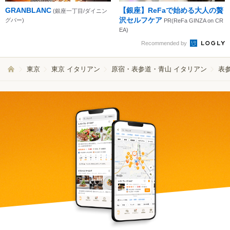
GRANBLANC
【銀座】ReFaで始める大人の贅
(銀座一丁目/ダイニン
沢セルフケア
グバー)
PR(ReFa GINZA on CR
EA)
Recommended by
東京
東京 イタリアン
原宿・表参道・青山 イタリアン
表