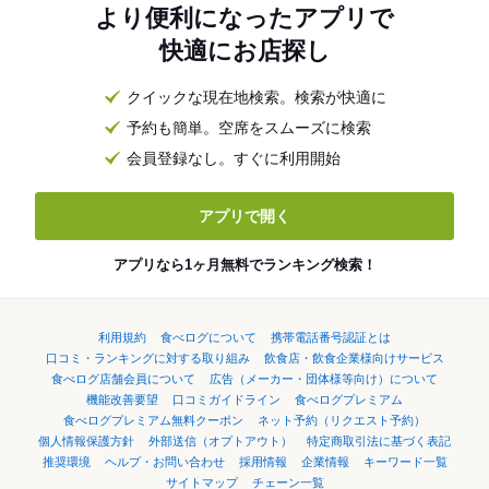
より便利になったアプリで
快適にお店探し
クイックな現在地検索。検索が快適に
予約も簡単。空席をスムーズに検索
会員登録なし。すぐに利用開始
アプリで開く
アプリなら1ヶ月無料でランキング検索！
利用規約
食べログについて
携帯電話番号認証とは
口コミ・ランキングに対する取り組み
飲食店・飲食企業様向けサービス
食べログ店舗会員について
広告（メーカー・団体様等向け）について
機能改善要望
口コミガイドライン
食べログプレミアム
食べログプレミアム無料クーポン
ネット予約（リクエスト予約）
個人情報保護方針
外部送信（オプトアウト）
特定商取引法に基づく表記
推奨環境
ヘルプ・お問い合わせ
採用情報
企業情報
キーワード一覧
サイトマップ
チェーン一覧