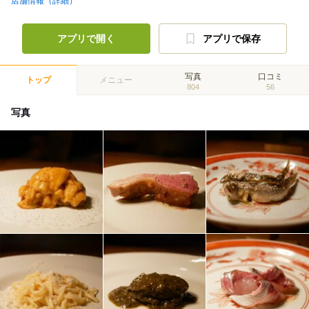
店舗情報（詳細）
アプリで開く
アプリで保存
写真
口コミ
トップ
メニュー
804
56
写真