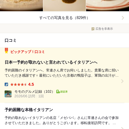
すべての写真を見る（829件）
広告を非表示
口コミ
ピックアップ！口コミ
日本一予約が取れないと言われているイタリアンへ
予約困難のイタリアンへ、常連さん席でお伺いしました。貴重な席に招い
ていただき感謝です‍♀️ 最初にいただいた京都の鴨茄子は、軍鶏の出汁がじ
んわりと染み渡る優しい味わい。とろけるような茄子の食感と、旨みたっ
4.5
ぷりの出汁が合わさり、コースの始まりにぴったりの一皿でした。 焼き
Dinner:
たてのブリオッシュ...
モモのグルメ記録
（102）
2026/06 訪問
1回
予約困難な本格イタリアン
予約の取れないイタリアンの名店「メゼババ」さんに常連さんの会で参加
させていただきました。ありがとうございます。移転後初訪問です。 シ
ェフは高山大さんで、伝統的なイタリアンに捉...