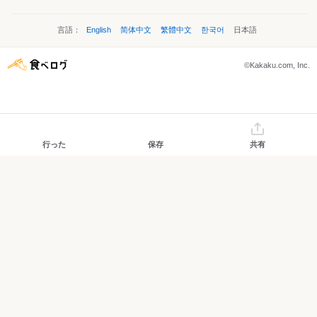
言語：
English
简体中文
繁體中文
한국어
日本語
©Kakaku.com, Inc.
行った
保存
共有