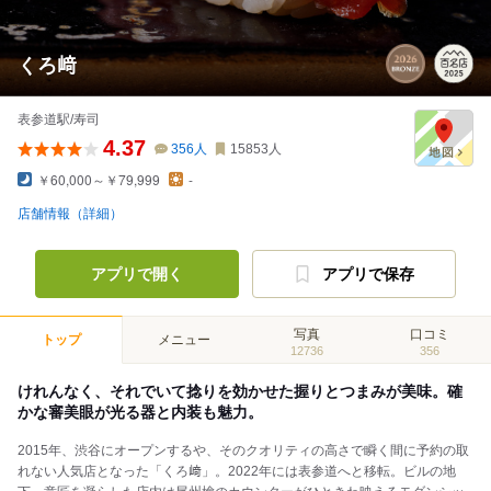
くろ﨑
表参道駅/寿司
4.37
356
人
15853
人
￥60,000～￥79,999
-
店舗情報（詳細）
アプリで開く
アプリで保存
写真
口コミ
トップ
メニュー
12736
356
けれんなく、それでいて捻りを効かせた握りとつまみが美味。確
かな審美眼が光る器と内装も魅力。
2015年、渋谷にオープンするや、そのクオリティの高さで瞬く間に予約の取
れない人気店となった「くろ﨑」。2022年には表参道へと移転。ビルの地