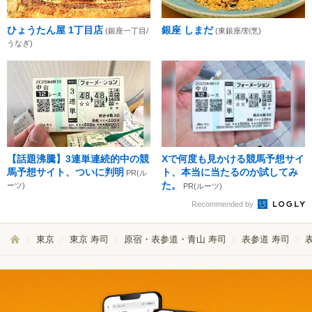
ひょうたん屋 1丁目店
銀座 しまだ
(銀座一丁目/
(東銀座/割烹)
うなぎ)
【話題沸騰】3連単連続的中の競
Xで何度も見かける競馬予想サイ
馬予想サイト、ついに判明
ト、本当に当たるのか試してみ
PR(ル
た。
ーツ)
PR(ルーツ)
Recommended by
東京
東京 寿司
原宿・表参道・青山 寿司
表参道 寿司