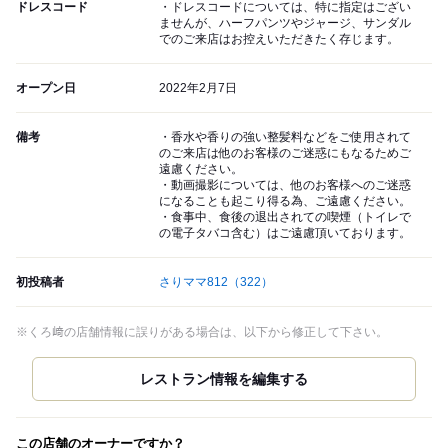
ドレスコード
・ドレスコードについては、特に指定はござい
ませんが、ハーフパンツやジャージ、サンダル
でのご来店はお控えいただきたく存じます。
オープン日
2022年2月7日
備考
・香水や香りの強い整髪料などをご使用されて
のご来店は他のお客様のご迷惑にもなるためご
遠慮ください。
・動画撮影については、他のお客様へのご迷惑
になることも起こり得る為、ご遠慮ください。
・食事中、食後の退出されての喫煙（トイレで
の電子タバコ含む）はご遠慮頂いております。
初投稿者
さりママ812
（322）
※くろ﨑の店舗情報に誤りがある場合は、以下から修正して下さい。
この店舗のオーナーですか？