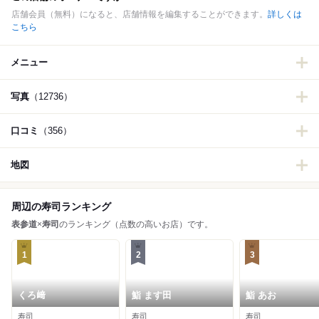
店舗会員（無料）になると、店舗情報を編集することができます。
詳しくは
こちら
メニュー
写真
（12736）
口コミ
（356）
地図
周辺の寿司ランキング
表参道
×
寿司
のランキング（点数の高いお店）です。
1
2
3
くろ﨑
鮨 ます田
鮨 あお
寿司
寿司
寿司