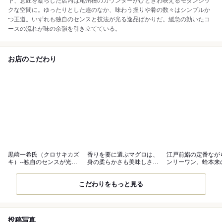
下、意匠を凝らした店内は尾州檜のカウンターがひときわ映えるモダンシッ
クな空間に。ゆったりとした趣のなか、味わう握りや肴の数々はシンプルか
つ王道。いずれも独自のセンスと技法が光る逸品ばかりだ。緩急の効いたコ
ースの流れが味の余韻を引き立てている。
お店のこだわり
黒﨑一希氏（クロサキカズ
香りを要に選ぶマグロは、
江戸前鮨の定番なが
キ）‐‐独自のセンスが光る
身の柔らかさも美味しさの
ンリーワン。蛤本来
握りの名手
ポイント
が活きる
こだわりをもっと見る
投稿写真