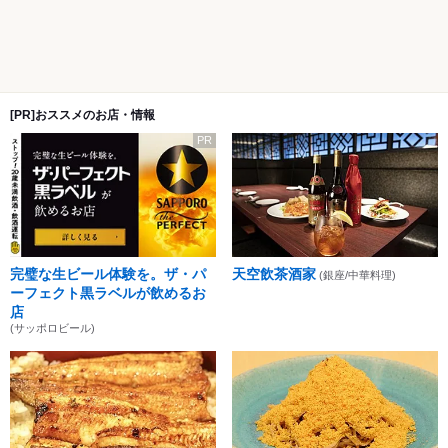
[PR]おススメのお店・情報
PR
完璧な生ビール体験を。ザ・パ
天空飲茶酒家
(銀座/中華料理)
ーフェクト黒ラベルが飲めるお
店
(サッポロビール)