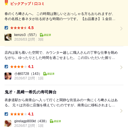
ピックアップ！口コミ
春のくろ﨑さんへ。 この時期は難しいとおっしゃる方もおられますが、
冬の名残と春ネタが出る好きな時期の一つです。 【お品書き】 1.金目鯛
の湯引き自家製ポン酢 2.煮ヤリイカ 3.赤海鼠 4.野菜のピクルス 5.握り:桜
4.5
鱒 6.握り:根付きの〆鯖 7.黒ムツ西京焼き海苔巻 8.ホテ...
Dinner:
kenzo3
（557）
2026/03 訪問
3回
店内は落ち着いた空間で、カウンター越しに職人さんの丁寧な仕事を眺め
ながら、ゆったりとした時間を過ごせました。 この日いただいた握りは
どれも完成度が高く、中でも印象に残ったのが...
4.1
Dinner:
小林0728
（143）
2026/07 訪問
1回
鬼才・黒﨑一希氏の寿司舞台
表参道駅から南青山へ入って行くと閑静な街並みの一角にくろ﨑さんはあ
る。 元々は渋谷に店舗を構えていたのですが、南青山に移転されまし
た。 大将の黒﨑氏はスマートで物腰柔らかそうな...
4.1
Dinner:
girelagp800kt
（438）
2026/07 訪問
1回