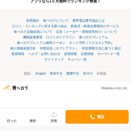
アプリなら1ヶ月無料でランキング検索！
利用規約
食べログについて
携帯電話番号認証とは
口コミ・ランキングに対する取り組み
飲食店・飲食企業様向けサービス
食べログ店舗会員について
広告（メーカー・団体様等向け）について
機能改善要望
口コミガイドライン
食べログプレミアム
食べログプレミアム無料クーポン
ネット予約（リクエスト予約）
個人情報保護方針
外部送信（オプトアウト）
特定商取引法に基づく表記
推奨環境
ヘルプ・お問い合わせ
採用情報
企業情報
キーワード一覧
サイトマップ
チェーン一覧
言語：
English
简体中文
繁體中文
한국어
日本語
©Kakaku.com, Inc.
電話
行った
保存
共有