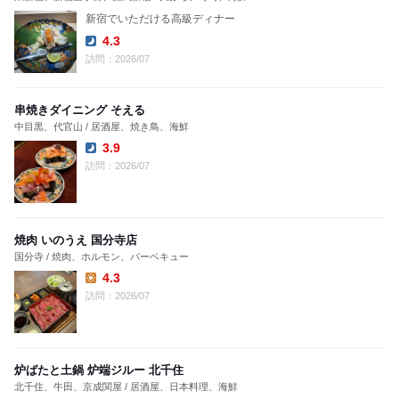
新宿でいただける高級ディナー
4.3
Dinner:
訪問：2026/07
串焼きダイニング そえる
中目黒、代官山 / 居酒屋、焼き鳥、海鮮
3.9
Dinner:
訪問：2026/07
焼肉 いのうえ 国分寺店
国分寺 / 焼肉、ホルモン、バーベキュー
4.3
Lunch:
訪問：2026/07
炉ばたと土鍋 炉端ジルー 北千住
北千住、牛田、京成関屋 / 居酒屋、日本料理、海鮮