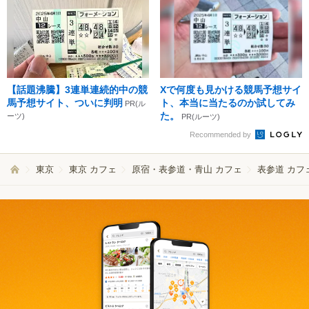
【話題沸騰】3連単連続的中の競
Xで何度も見かける競馬予想サイ
馬予想サイト、ついに判明
ト、本当に当たるのか試してみ
PR(ル
た。
ーツ)
PR(ルーツ)
Recommended by
東京
東京 カフェ
原宿・表参道・青山 カフェ
表参道 カフ