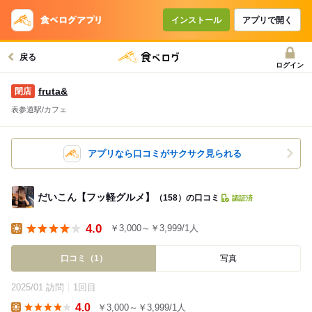
インストール
アプリで開く
戻る
ログイン
fruta&
表参道駅/カフェ
アプリなら口コミがサクサク見られる
だいこん【フッ軽グルメ】
（158）の口コミ
認証済
4.0
￥3,000～￥3,999/1人
Lunch
口コミ（1）
写真
2025/01 訪問
1回目
4.0
￥3,000～￥3,999/1人