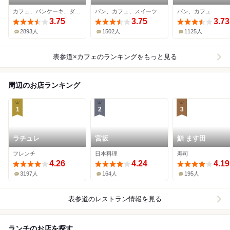
ト・ベイキング・カン
東京青山店
カフェ、パンケーキ、ダイニングバー
パン、カフェ、スイーツ
パン、カフェ
パニー 南青山店
3.75
3.75
3.73
2893人
1502人
1125人
表参道×カフェ
のランキングをもっと見る
周辺のお店ランキング
1
2
3
ラチュレ
宮坂
鮨 ます田
フレンチ
日本料理
寿司
4.26
4.24
4.19
3197人
164人
195人
表参道
のレストラン情報を見る
ランチのお店を探す