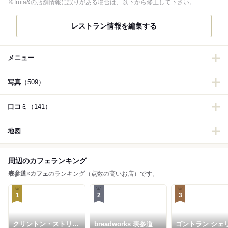
※fruta&の店舗情報に誤りがある場合は、以下から修正して下さい。
レストラン情報を編集する
メニュー
写真
（509）
口コミ
（141）
地図
周辺のカフェランキング
表参道
×
カフェ
のランキング（点数の高いお店）です。
1
2
3
クリントン・ストリー
breadworks 表参道
ゴントラン シェ