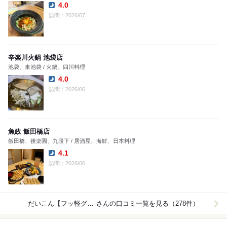
4.0
Dinner:
訪問：2026/07
辛楽川火鍋 池袋店
池袋、東池袋 / 火鍋、四川料理
4.0
Dinner:
訪問：2026/06
魚政 飯田橋店
飯田橋、後楽園、九段下 / 居酒屋、海鮮、日本料理
4.1
Dinner:
訪問：2026/06
だいこん【フッ軽グルメ】
さんの口コミ一覧を見る（278件）