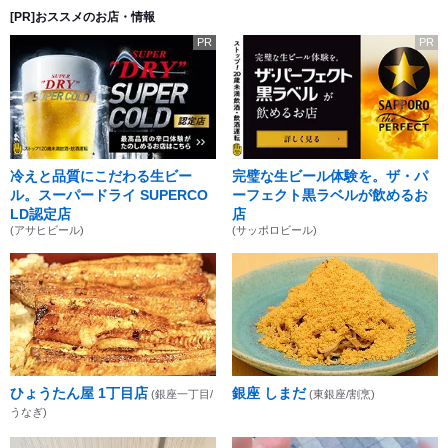
[PR]おススメのお店・情報
PR
PR
冷えと品質にこだわる生ビー
完璧な生ビール体験を。ザ・パ
ル。スーパードライ SUPERCO
ーフェクト黒ラベルが飲めるお
LD認定店
店
(アサヒビール)
(サッポロビール)
ひょうたん屋 1丁目店
銀座 しまだ
(銀座一丁目/
(東銀座/割烹)
うなぎ)