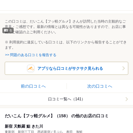
この口コミは、だいこん【フッ軽グルメ】さんが訪問した当時の主観的なご
意見・ご感想です。最新の情報とは異なる可能性がありますので、お店に事
6
前にご確認の上ご利用ください。
※ 利用規約に違反している口コミは、以下のリンクから報告することができ
ます。
>> 問題のある口コミを報告する
アプリなら口コミがサクサク見られる
前の口コミへ
次の口コミへ
口コミ一覧へ（141）
だいこん【フッ軽グルメ】（158） の他のお店の口コミ
新宿 天麩羅 鮨 きた川
東新宿、新宿三丁目、西武新宿 / 天ぷら、寿司、海鮮