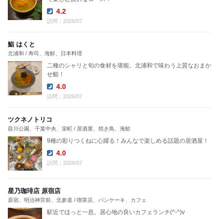
4.2
Dinner:
訪問：2026/07
鮨 はくと
北浦和 / 寿司、海鮮、日本料理
二種のシャリと旬の食材を堪能。北浦和で味わう上質なおまか
せ鮨！
4.0
Dinner:
訪問：2026/07
ツクネノトリコ
葭川公園、千葉中央、栄町 / 居酒屋、焼き鳥、海鮮
9種の彩りつくねに心躍る！みんなで楽しめる話題の居酒屋！
4.0
Dinner:
訪問：2026/07
星乃珈琲店 原宿店
原宿、明治神宮前、北参道 / 喫茶店、パンケーキ、カフェ
駅近でほっと一息。居心地の良いカフェランチ(^-^)v