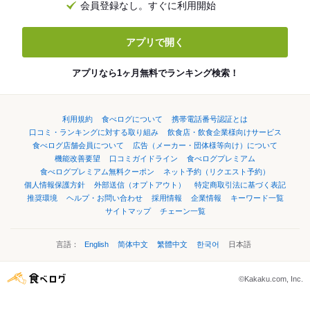
会員登録なし。すぐに利用開始
アプリで開く
アプリなら1ヶ月無料でランキング検索！
利用規約
食べログについて
携帯電話番号認証とは
口コミ・ランキングに対する取り組み
飲食店・飲食企業様向けサービス
食べログ店舗会員について
広告（メーカー・団体様等向け）について
機能改善要望
口コミガイドライン
食べログプレミアム
食べログプレミアム無料クーポン
ネット予約（リクエスト予約）
個人情報保護方針
外部送信（オプトアウト）
特定商取引法に基づく表記
推奨環境
ヘルプ・お問い合わせ
採用情報
企業情報
キーワード一覧
サイトマップ
チェーン一覧
言語：
English
简体中文
繁體中文
한국어
日本語
©Kakaku.com, Inc.