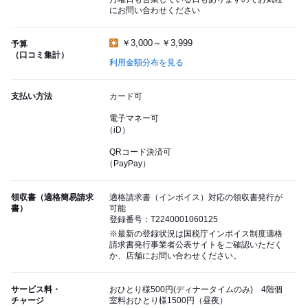
にお問い合わせください
￥3,000～￥3,999
予算
（口コミ集計）
利用金額分布を見る
支払い方法
カード可
電子マネー可
（iD）
QRコード決済可
（PayPay）
領収書（適格簡易請求
適格請求書（インボイス）対応の領収書発行が
書）
可能
登録番号：T2240001060125
※最新の登録状況は国税庁インボイス制度適格
請求書発行事業者公表サイトをご確認いただく
か、店舗にお問い合わせください。
サービス料・
おひとり様500円(ディナータイムのみ) 4階個
チャージ
室料おひとり様1500円（昼夜）