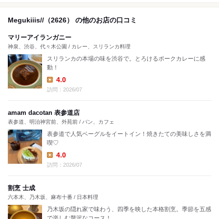
Megukiiis//（2626） の他のお店の口コミ
マリーアイランガニー
神泉、渋谷、代々木公園 / カレー、スリランカ料理
スリランカの本場の味を渋谷で。とろけるポークカレーに感
動！
4.0
Lunch:
訪問：2026/07
amam dacotan 表参道店
表参道、明治神宮前、外苑前 / パン、カフェ
表参道で人気ベーグルをイートイン！焼きたての美味しさを満
喫♡
4.0
Lunch:
訪問：2026/07
割烹 士成
六本木、乃木坂、麻布十番 / 日本料理
乃木坂の隠れ家で味わう、四季を映した本格割烹。季節を五感
で楽しむ贅沢なコース！