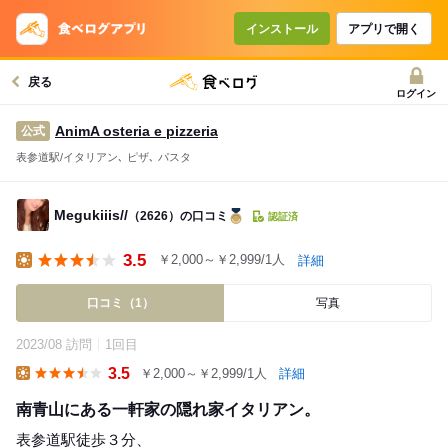
インストール
アプリで開く
戻る
ログイン
AnimA osteria e pizzeria
公式
表参道駅/イタリアン､ ピザ､ パスタ
Megukiiis//
（2626）の口コミ
認証済
3.5
￥2,000～￥2,999/1人
詳細
Lunch
口コミ（1）
写真
2023/08 訪問
1回目
3.5
￥2,000～￥2,999/1人
詳細
Lunch
南青山にある一軒家の隠れ家イタリアン。
表参道駅徒歩３分、