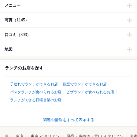
メニュー
写真
（1145）
口コミ
（393）
地図
ランチのお店を探す
子連れでランチができるお店
個室でランチができるお店
パスタランチが食べられるお店
ピザランチが食べられるお店
ランチができる日曜営業のお店
関連の情報をすべて表示する
東京
東京 イタリアン
原宿・表参道・青山 イタリアン
表