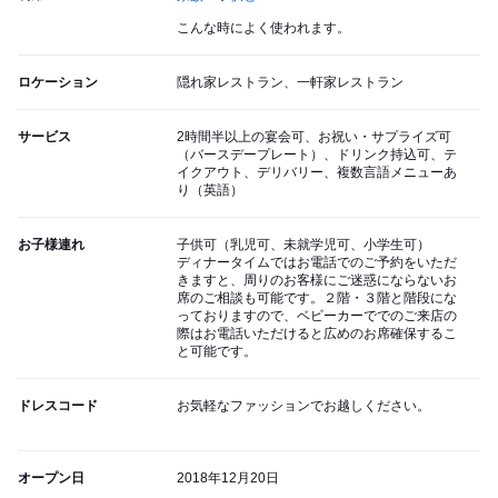
こんな時によく使われます。
ロケーション
隠れ家レストラン、一軒家レストラン
サービス
2時間半以上の宴会可、お祝い・サプライズ可
（バースデープレート）、ドリンク持込可、テ
イクアウト、デリバリー、複数言語メニューあ
り（英語）
お子様連れ
子供可（乳児可、未就学児可、小学生可）
ディナータイムではお電話でのご予約をいただ
きますと、周りのお客様にご迷惑にならないお
席のご相談も可能です。２階・３階と階段にな
っておりますので、ベビーカーででのご来店の
際はお電話いただけると広めのお席確保するこ
と可能です。
ドレスコード
お気軽なファッションでお越しください。
オープン日
2018年12月20日