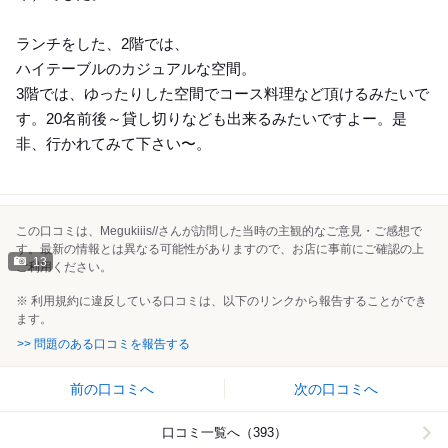
ランチをした、2階では、
ハイテーブルのカジュアルな空間。
3階では、ゆったりした空間でコース料理など頂けるみたいで
す。20名前後～貸し切りなども出来るみたいですよー。是
非、行かれてみて下さい〜。
この口コミは、Megukiiis//さんが訪問した当時の主観的なご意見・ご感想で
す。最新の情報とは異なる可能性がありますので、お店に事前にご確認の上
13
ご利用ください。
※ 利用規約に違反している口コミは、以下のリンクから報告することができ
ます。
>> 問題のある口コミを報告する
前の口コミへ
次の口コミへ
口コミ一覧へ（393）