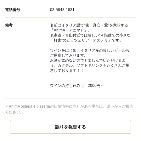
電話番号
03-5843-1831
備考
名前はイタリア語で“魂・真心・愛”を意味する
「AnimA（アニマ）」。
表参道・青山付近では珍しい“４階建ての小さな
一軒家”のピッツェリア オステリアです。
ワインをはじめ、イタリア産の珍しいビールも
ご用意しております。
お酒が飲めない方でも楽しんでいただけるよ
う、カクテル、ソフトドリンクもたくさんご用
意しております！！
ワインの持ち込み可 2000円～
※AnimA osteria e pizzeriaの店舗情報に誤りがある場合は、以下からご報告
ください。
誤りを報告する