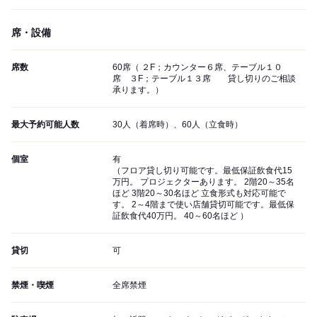
席・設備
席数
60席（ ２F；カウンター６席、テーブル１０
席 ３F；テーブル１３席 貸し切りのご相談
承ります。）
最大予約可能人数
30人（着席時）、60人（立食時）
個室
有
（フロア貸し切り可能です。最低保証飲食代15
万円。 プロジェクターあります。 2階20～35名
ほど 3階20～30名ほど 立食形式も対応可能で
す。 2～4階まで使い店舗貸切可能です。最低保
証飲食代40万円。 40～60名ほど ）
貸切
可
禁煙・喫煙
全席禁煙