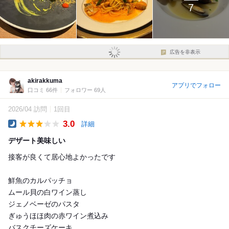
7
広告を非表示
akirakkuma
アプリでフォロー
口コミ 66件
フォロワー 69人
2026/04 訪問
1回目
3.0
詳細
Dinner
デザート美味しい
接客が良くて居心地よかったです
鮮魚のカルパッチョ
ムール貝の白ワイン蒸し
ジェノベーゼのパスタ
ぎゅうほほ肉の赤ワイン煮込み
バスクチーズケーキ