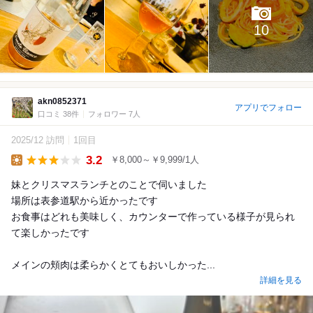
10
akn0852371
アプリでフォロー
口コミ 38件
フォロワー 7人
2025/12 訪問
1回目
3.2
￥8,000～￥9,999/1人
Lunch
妹とクリスマスランチとのことで伺いました
場所は表参道駅から近かったです
お食事はどれも美味しく、カウンターで作っている様子が見られ
て楽しかったです
メインの頬肉は柔らかくとてもおいしかった...
詳細を見る