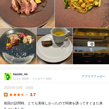
9
kazuto_nn
アプリでフォロー
口コミ 201件
フォロワー 53人
2025/09 訪問
2回目
3.7
Lunch
前回の訪問時、とても美味しかったので同僚を誘ってすぐまた来
ちゃいました。