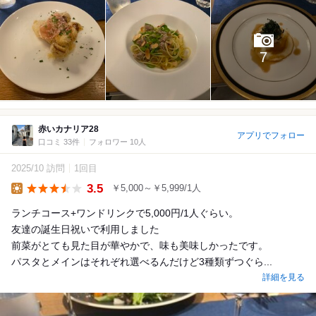
7
赤いカナリア28
アプリでフォロー
口コミ 33件
フォロワー 10人
2025/10 訪問
1回目
3.5
￥5,000～￥5,999/1人
Lunch
ランチコース+ワンドリンクで5,000円/1人ぐらい。
友達の誕生日祝いで利用しました
前菜がとても見た目が華やかで、味も美味しかったです。
パスタとメインはそれぞれ選べるんだけど3種類ずつぐら...
詳細を見る