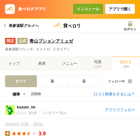
インストール
アプリで開く
表参道駅グルメへ
ログイン
青山ブションアミュゼ
公式
表参道駅/フレンチ､ ビストロ､ イタリアン
写真
口コミ
トップ
座席
メニュー
1291
183
すべて
夜
昼
フォロー中
口コミ検索をするには？
209件
kazuto_nn
アプリでフォロー
口コミ 201件
フォロワー 53人
2026/05 訪問
3回目
3.9
Lunch