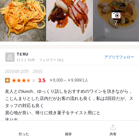
7
TＥRU
アプリでフォロー
口コミ 51件
フォロワー 19人
2025/08 訪問
2回目
3.5
￥8,000～￥9,999/1人
Lunch
友人とのlunch、ゆっくり話しをおすすめのワインを頂きながら，
こじんまりとした店内だがお客の流れも良く，私は2回目だが、ス
タッフの対応も良く
居心地が良い、帰りに焼き菓子をテイスト用にと
送り出...
詳細を見る
行った
保存
共有