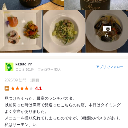
6
kazuto_nn
アプリでフォロー
口コミ 201件
フォロワー 53人
2025/09 訪問
1回目
4.1
Lunch
見つけちゃった。最高のランチパスタ。
以前伺った時は満席で見送ったこちらのお店、本日はタイミング
よく空席がありました。
メニューを撮り忘れてしまったのですが、3種類のパスタがあり、
私はサーモン、い...