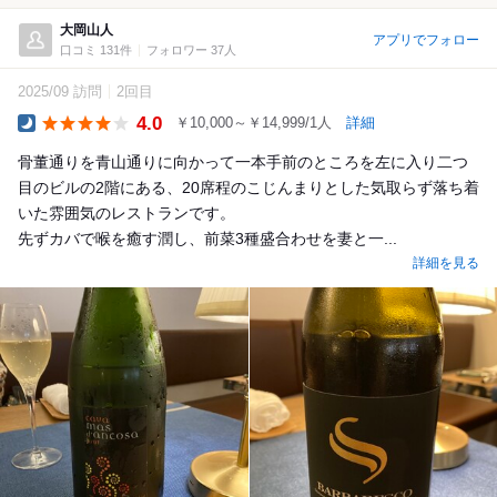
大岡山人
アプリでフォロー
口コミ 131件
フォロワー 37人
2025/09 訪問
2回目
4.0
￥10,000～￥14,999/1人
詳細
Dinner
骨董通りを青山通りに向かって一本手前のところを左に入り二つ
目のビルの2階にある、20席程のこじんまりとした気取らず落ち着
いた雰囲気のレストランです。
先ずカバで喉を癒す潤し、前菜3種盛合わせを妻と一...
詳細を見る