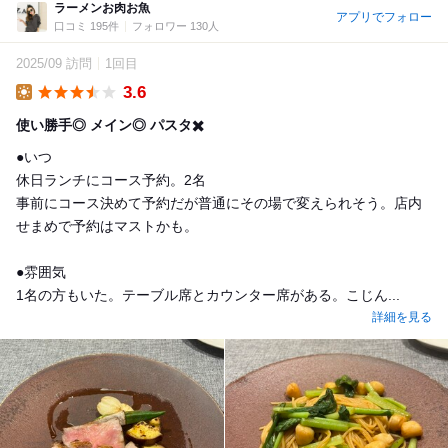
ラーメンお肉お魚
アプリでフォロー
口コミ 195件
フォロワー 130人
2025/09 訪問
1回目
3.6
Lunch
使い勝手◎ メイン◎ パスタ✖️
●いつ
休日ランチにコース予約。2名
事前にコース決めて予約だが普通にその場で変えられそう。店内
せまめで予約はマストかも。
●雰囲気
1名の方もいた。テーブル席とカウンター席がある。こじん...
詳細を見る