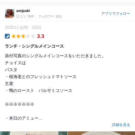
amjauki
アプリでフォロー
口コミ 76件
フォロワー 18人
2025/11 訪問
1回目
3.3
Dinner
ランチ・シングルメインコース
添付写真のシングルメインコースをいただきました。
チョイスは
パスタ
・桜海老とのフレッシュトマトソース
主菜
・鴨のロースト バルサミコソース
※※※※※※※
・本日のアミュー...
詳細を見る