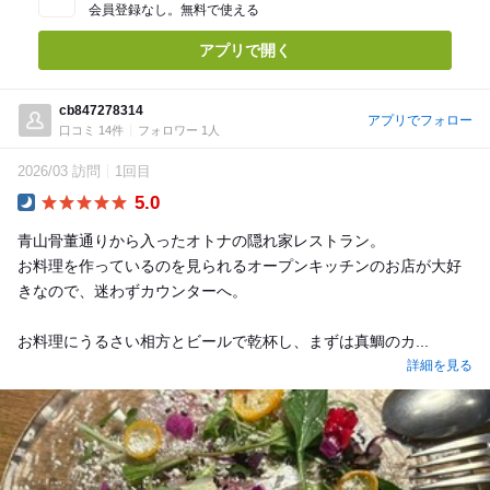
会員登録なし。無料で使える
アプリで開く
cb847278314
アプリでフォロー
口コミ 14件
フォロワー 1人
2026/03 訪問
1回目
5.0
Dinner
青山骨董通りから入ったオトナの隠れ家レストラン。
お料理を作っているのを見られるオープンキッチンのお店が大好
きなので、迷わずカウンターへ。
お料理にうるさい相方とビールで乾杯し、まずは真鯛のカ...
詳細を見る