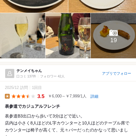
19
テンメイちゃん
アプリでフォロー
口コミ 137件
フォロワー 42人
2025/12 訪問
1回目
3.5
￥6,000～￥7,999/1人
詳細
Lunch
表参道でカジュアルフレンチ
表参道B3出口から歩いて3分ほどで近い。
店内は小さく8人ほどのL字カウンターと10人ほどのテーブル席で
カウンターは椅子が高くて、元々バーだったのかなって思いまし