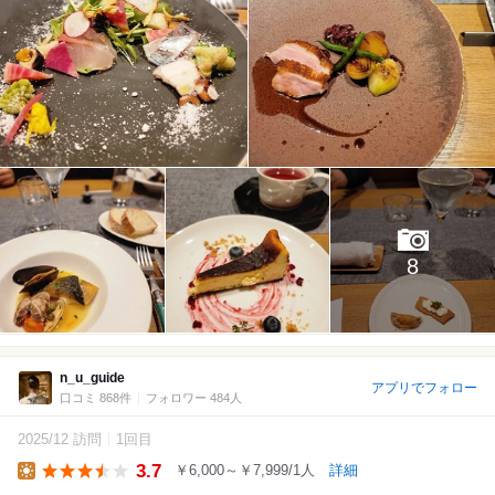
8
n_u_guide
アプリでフォロー
口コミ 868件
フォロワー 484人
2025/12 訪問
1回目
3.7
￥6,000～￥7,999/1人
詳細
Lunch