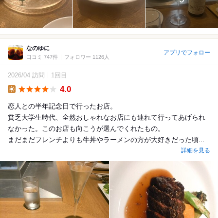
なのゆに
アプリでフォロー
口コミ 747件
フォロワー 1126人
2026/04 訪問
1回目
4.0
Lunch
恋人との半年記念日で行ったお店。
貧乏大学生時代、全然おしゃれなお店にも連れて行ってあげられ
なかった。このお店も向こうが選んでくれたもの。
まだまだフレンチよりも牛丼やラーメンの方が大好きだった頃...
詳細を見る