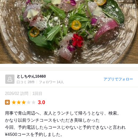
としちやん10460
アプリでフォロー
口コミ 28件
フォロワー 14人
2026/02 訪問
1回目
3.0
Lunch
用事で青山周辺へ、友人とランチして帰ろうとなり、検索。
かなり以前ランチコースをいただき美味しかった
今回、予約電話したらコースじやないと予約できないと言われ
¥4500コースを予約しました。