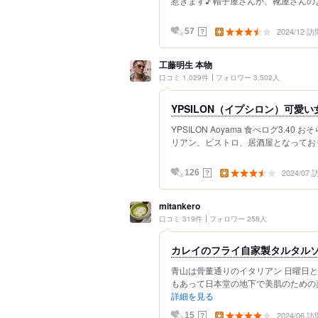
惹きます♪ 帽子屋さんか、靴屋さんのよ
2024/12 訪
？
57
工藤明生 本物
口コミ 1,029件
フォロワー 3,502人
YPSILON（イプシロン）可
YPSILON Aoyama 食べログ3.
リアン、ビストロ、居酒屋となっており
2024/07
？
126
mitankero
口コミ 319件
フォロワー 258人
カレイのフライ自家製タルタル
青山は骨董通りのイタリアン 日曜日
もあって日本堂の地下で美肌のための薬
詳細を見る
2024/06 訪
？
15