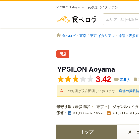
YPSILON Aoyama - 表参道（イタリアン）
食べログ
食べログ
東京
東京 イタリアン
原宿・表参道
閉店
YPSILON Aoyama
3.42
219
人
このお店は現在閉店しております。
店舗の掲載
最寄り駅：
表参道駅
[
東京
]
ジャンル：
イタ
予算：
￥6,000～￥7,999
￥1,000～￥1,9
トップ
メニ