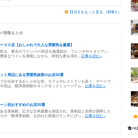
口コミ
をもっと見る （
219
人）
グルメ情報まとめ
ー３０店【おしゃれで大人な雰囲気を厳選】
彩る、東京のワインバー30店を厳選紹介。フレンチやイタリアン、
豊富なワインを堪能しながら、特別な夜を演出...
記事を読む»
ット周辺にある雰囲気抜群のお店30選
プが点在するおしゃれな街。カフェやレストランも多く、デートで
今回は、根津美術館やヨックモックミュージアム...
記事を読む»
ーン別おすすめのお店20選
ある美術館。広大な日本庭園も併設され、美術品と自然が調和した
その「根津美術館」を訪れた前後のランチにぴっ...
記事を読む»
食べ