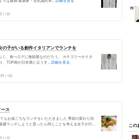
うな建物 建築家・谷尻誠氏率...
詳細を見る
問
1回
愛い女の子がいる創作イタリアンでランチを
40 おそらく、食べログに無頓着なのだろう。 カテゴリーがイタ
、TOP画が日本酒と云うす...
詳細を見る
 訪問
1回
ソース
とてもお値ごろなランチをいただきました 季節の変わり目
膳ランチしようと思ったら同じことを考える女子が行...
この
問
1回