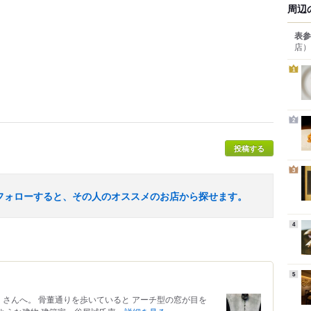
周辺
表参
店）
1
2
投稿する
3
フォローすると、その人のオススメのお店から探せます。
4
5
ama」さんへ。 骨董通りを歩いていると アーチ型の窓が目を