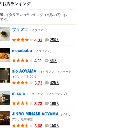
のお店ランキング
道×イタリアン
のランキング
（点数の高いお
です。
プリズマ
（イタリアン）
4.32
250
人
mesebaba
（イタリアン）
4.11
56
人
sio AOYAMA
（イタリアン、イノベーテ
ィブ、レストラン）
3.73
425
人
misola
（イタリアン、イノベーティブ）
3.73
198
人
JINBO MINAMI AOYAMA
（イタリ
アン、野菜料理）
3.68
150
人