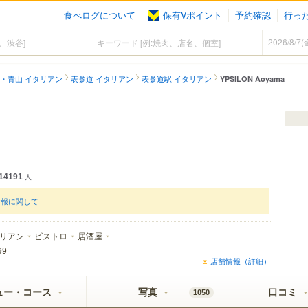
食べログについて
保有Vポイント
予約確認
行っ
・青山 イタリアン
表参道 イタリアン
表参道駅 イタリアン
YPSILON Aoyama
14191
人
情報に関して
リアン
ビストロ
居酒屋
99
店舗情報（詳細）
ュー・コース
写真
口コミ
1050