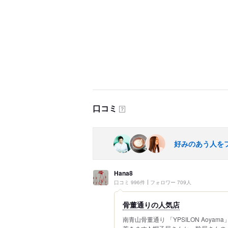
口コミ
？
好みのあう人を
Hana8
口コミ 996件
フォロワー 709人
骨董通りの人気店
南青山骨董通り 「YPSILON Aoy