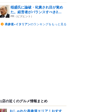
稲盛氏に論破・叱責され目が覚め
た。経営者がバランスすべき2
つ...
PR（ビズヒント）
表参道×イタリアン
のランキングをもっと見る
お店の近くのグルメ情報まとめ
おしゃれな表参道エリア！おすす