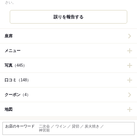
さい。
誤りを報告する
座席
メニュー
写真
（445）
口コミ
（148）
クーポン
（4）
地図
お店のキーワード
二次会 ／ ワイン ／ 貸切 ／ 炭火焼き ／
神宮前