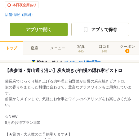
本日夜空席あり
店舗情報（詳細）
アプリで開く
アプリで保存
写真
口コミ
クーポン
トップ
座席
メニュー
445
148
4
50
貯まる・使える
ディナーで人数×
pt
【表参道・青山通り沿い】炭火焼きが自慢の隠れ家ビストロ
備長炭でじっくり焼き上げる肉料理と旬野菜が自慢の炭火焼きビストロ。
炭の香りをまとった料理に合わせて、豊富なグラスワインもご用意していま
す。
前菜からメインまで、気軽にお食事とワインのペアリングをお楽しみくださ
い。
☆NEW
8月のお得プラン追加
【★貸切・大人数のご予約承ります★】