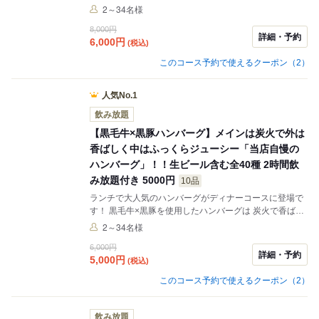
豪華盛り合わせ！ ★8月10日までのご予約で「3h飲み放
2～34名様
題！」 →生ビールもついた40種飲み放題付き！ ※飲み
8,000円
放題は2.5時間でラストオーダーです。
詳細・予約
6,000
円
(税込)
このコース予約で使えるクーポン（2）
人気No.1
飲み放題
【黒毛牛×黒豚ハンバーグ】メインは炭火で外は
香ばしく中はふっくらジューシー「当店自慢の
ハンバーグ」！！生ビール含む全40種 2時間飲
み放題付き 5000円
10品
ランチで大人気のハンバーグがディナーコースに登場で
す！ 黒毛牛×黒豚を使用したハンバーグは 炭火で香ばし
く焼き上げることで肉汁ジューシーな食感と香ばしい風
2～34名様
味が特徴です。 2h飲み放題が付いた大満足プラン！ ※
6,000円
飲み放題は1.5時間でラストオーダーです。
詳細・予約
5,000
円
(税込)
このコース予約で使えるクーポン（2）
飲み放題