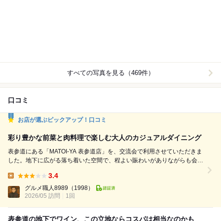
すべての写真を見る（469件）
口コミ
お店が選ぶピックアップ！口コミ
彩り豊かな前菜と肉料理で楽しむ大人のカジュアルダイニング
表参道にある「MATOI-YA 表参道店」を、交流会で利用させていただきま
した。地下に広がる落ち着いた空間で、程よい賑わいがありながらも会話
がしやすく、交流の場としてとても使い勝手の良いお店です。 まず印象
3.4
的だったのが、彩り豊かな前菜の盛り合わせ。ローストビーフやハム、グ
Lunch:
ラタン風の一品などが一皿にバランスよく盛られており、見た目にも華や
グルメ職人8989
（1998）
かで、最初から気分が上がります。味わいもそれぞれ個性があ...
2026/05 訪問
1回
表参道の地下でワイン、この立地ならコスパは相当なのかも