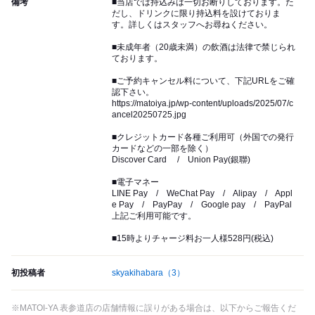
備考
■当店では持込みは一切お断りしております。た
だし、ドリンクに限り持込料を設けておりま
す。詳しくはスタッフへお尋ねください。
■未成年者（20歳未満）の飲酒は法律で禁じられ
ております。
■ご予約キャンセル料について、下記URLをご確
認下さい。
https://matoiya.jp/wp-content/uploads/2025/07/c
ancel20250725.jpg
■クレジットカード各種ご利用可（外国での発行
カードなどの一部を除く）
Discover Card / Union Pay(銀聯)
■電子マネー
LINE Pay / WeChat Pay / Alipay / Appl
e Pay / PayPay / Google pay / PayPal
上記ご利用可能です。
■15時よりチャージ料お一人様528円(税込)
初投稿者
skyakihabara
（3）
※MATOI-YA 表参道店の店舗情報に誤りがある場合は、以下からご報告くだ