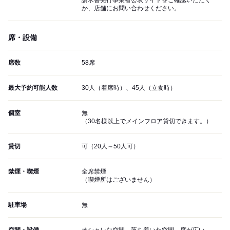
請求書発行事業者公表サイトをご確認いただく
か、店舗にお問い合わせください。
席・設備
席数
58席
最大予約可能人数
30人（着席時）、45人（立食時）
個室
無
（30名様以上でメインフロア貸切できます。）
貸切
可（20人～50人可）
禁煙・喫煙
全席禁煙
（喫煙所はございません）
駐車場
無