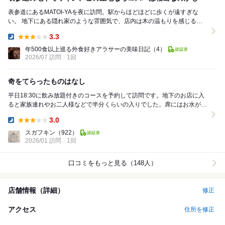
表参道にあるMATOI-YAを夜に訪問。駅からほどほどに歩くが遠すぎな
い。 地下にある隠れ家のような雰囲気で、店内は木の温もりを感じる落
ち着いた空間。カジュアルながら居心地が良く...
3.3
Dinner:
年500食以上巡る外食好きアラサーの美味日記
（4）
2026/07 訪問
1回
奇をてらったものはなし
平日18:30に飲み放題付きのコースを予約して訪問です。地下のお店に入
ると家族連れやお二人様などで半分くらいの入りでした。席にはお水がワ
インボトルで用意されてます。ドリンクはQRコ...
3.0
Dinner:
スガフキン
（922）
2026/01 訪問
1回
口コミをもっと見る（148人）
店舗情報（詳細）
修正
アクセス
住所を修正