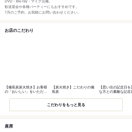
DVD・Blu-ray・マイク完備。
歓送迎会や各種パーティーにもおすすめです。
7月のご予約、お気軽にお問い合わせください。
お店のこだわり
【備長炭炭火焼き】お客様
【炭火焼き】こだわりの備
【思い出の記念日を
の「おいしい」をいただく
長炭
な方との素敵な記念
為に。
伝い♪
こだわりをもっと見る
座席