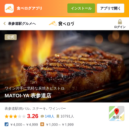
コースで使えるクーポン
戻る
インストール
アプリで開く
表参道駅グルメへ
クーポンを利用せず予約する
ログイン
公式
ワイン片手に気軽な炭焼きビストロ
MATOI-YA 表参道店
表参道駅/肉バル､ ステーキ､ ワインバー
3.26
148
人
10791
人
￥4,000～￥4,999
￥1,000～￥1,999