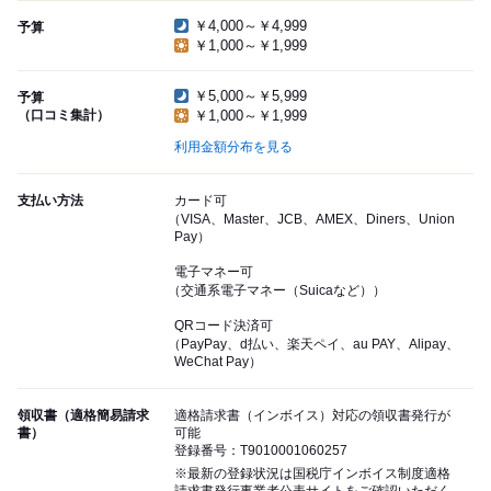
￥4,000～￥4,999
予算
￥1,000～￥1,999
￥5,000～￥5,999
予算
（口コミ集計）
￥1,000～￥1,999
利用金額分布を見る
支払い方法
カード可
（VISA、Master、JCB、AMEX、Diners、Union
Pay）
電子マネー可
（交通系電子マネー（Suicaなど））
QRコード決済可
（PayPay、d払い、楽天ペイ、au PAY、Alipay、
WeChat Pay）
領収書（適格簡易請求
適格請求書（インボイス）対応の領収書発行が
書）
可能
登録番号：T9010001060257
※最新の登録状況は国税庁インボイス制度適格